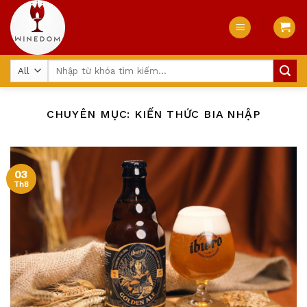
Skip
to
content
Tìm
kiếm:
CHUYÊN MỤC:
KIẾN THỨC BIA NHẬP
03
Th8