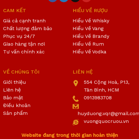
CAM KẾT
HIỂU VỀ RƯỢU
Giá cả cạnh tranh
Hiểu Về Whisky
Chất lượng đảm bảo
Hiểu Về Vang
Phục vụ 24/7
Hiểu Về Brandy
Giao hàng tận nơi
Hiểu Về Rum
Tư vấn chính xác
Hiểu Về Vodka
VỀ CHÚNG TÔI
LIÊN HỆ
Giới thiệu
554 Cộng Hoà, P13,
Liên hệ
Tân Bình, HCM
Bảo mật
0913983708
Điều khoản
Sản phẩm
huyduong.vqr@gmail.co
vuongquocruou.vn
Website đang trong thời gian hoàn thiện