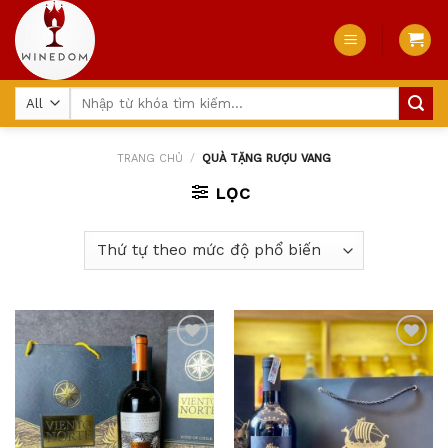
Skip
to
content
Tìm
kiếm:
TRANG CHỦ
/
QUÀ TẶNG RƯỢU VANG
LỌC
Add
Add
to
to
wishlist
wishlist