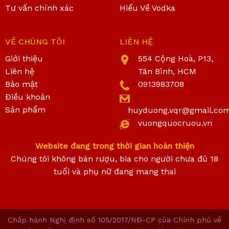
Tư vấn chính xác
Hiểu Về Vodka
VỀ CHÚNG TÔI
LIÊN HỆ
Giới thiệu
554 Cộng Hoà, P13,
Liên hệ
Tân Bình, HCM
Bảo mật
0913983708
Điều khoản
Sản phẩm
huyduong.vqr@gmail.co
vuongquocruou.vn
Website đang trong thời gian hoàn thiện
Chúng tôi không bán rượu, bia cho người chưa đủ 18
tuổi và phụ nữ đang mang thai
Chấp hành Nghị định số 105/2017/NĐ-CP của Chính phủ về