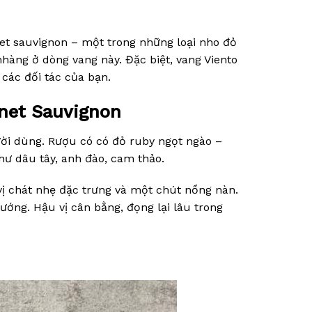
t sauvignon – một trong những loại nho đỏ
hàng ở dòng vang này. Đặc biệt, vang Viento
 các đối tác của bạn.
rnet Sauvignon
ười dùng. Rượu có có đỏ ruby ngọt ngào –
hư dâu tây, anh đào, cam thảo.
ị chát nhẹ đặc trưng và một chút nồng nàn.
nướng. Hậu vị cân bằng, đọng lại lâu trong