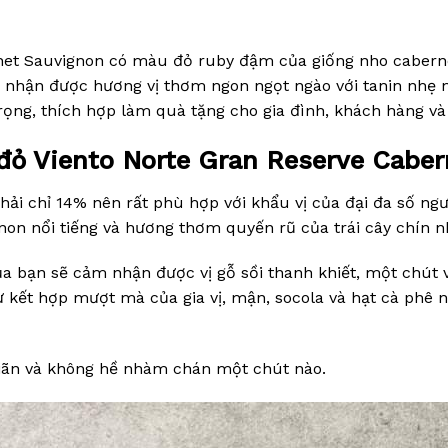
net Sauvignon có màu đỏ ruby đậm của giống nho caberne
m nhận được hương vị thơm ngon ngọt ngào với tanin nhẹ n
rọng, thích hợp làm quà tặng cho gia đình, khách hàng và
đỏ Viento Norte Gran Reserve Cabe
hải chỉ 14% nên rất phù hợp với khẩu vị của đại đa số ng
non nổi tiếng và hương thơm quyến rũ của trái cây chín n
bạn sẽ cảm nhận được vị gỗ sồi thanh khiết, một chút v
 sự kết hợp mượt mà của gia vị, mận, socola và hạt cà phê 
giãn và không hề nhàm chán một chút nào.