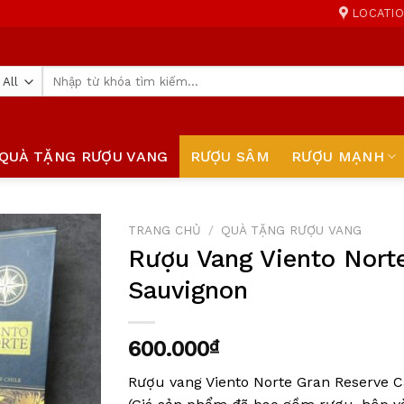
LOCATI
Tìm
kiếm:
QUÀ TẶNG RƯỢU VANG
RƯỢU SÂM
RƯỢU MẠNH
TRANG CHỦ
/
QUÀ TẶNG RƯỢU VANG
Rượu Vang Viento Nort
Add to
Sauvignon
wishlist
600.000
₫
Rượu vang Viento Norte Gran Reserve 