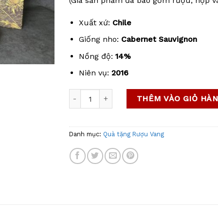
(Giá sản phẩm đã bao gồm rượu, hộp và
Xuất xứ:
Chile
Giống nho:
Cabernet
Sauvignon
Nồng độ:
14%
Niên vụ:
2016
Rượu Vang Viento Norte Gran Reserve Cab
THÊM VÀO GIỎ HÀ
Danh mục:
Quà tặng Rượu Vang