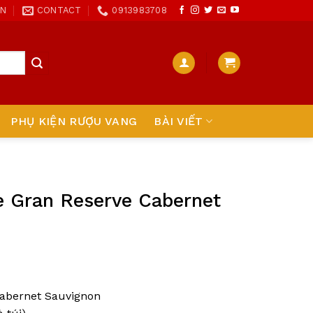
ON
CONTACT
0913983708
PHỤ KIỆN RƯỢU VANG
BÀI VIẾT
e Gran Reserve Cabernet
Cabernet Sauvignon