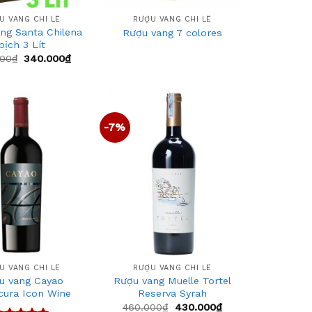
U VANG CHI LÊ
RƯỢU VANG CHI LÊ
ng Santa Chilena
Rượu vang 7 colores
bịch 3 Lít
000
₫
340.000
₫
-7%
Add
Add
to
to
wishlist
wishlist
+
U VANG CHI LÊ
RƯỢU VANG CHI LÊ
u vang Cayao
Rượu vang Muelle Tortel
cura Icon Wine
Reserva Syrah
460.000
₫
430.000
₫