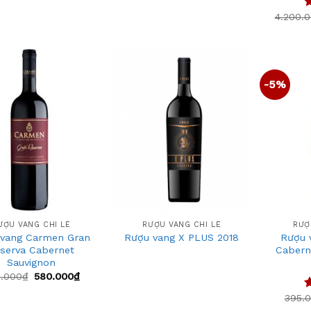
4.200.
Đ
h
5
-5%
Add
Add
to
to
wishlist
wishlist
+
+
ƯỢU VANG CHI LÊ
RƯỢU VANG CHI LÊ
RƯỢ
 vang Carmen Gran
Rượu 
Rượu vang X PLUS 2018
serva Cabernet
Cabern
Sauvignon
.000
₫
580.000
₫
395.
Đ
h