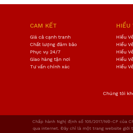
CAM KẾT
HIỂU
Giá cả cạnh tranh
Hiểu V
Chất lượng đảm bảo
Hiểu V
Phục vụ 24/7
Hiểu V
Giao hàng tận nơi
Hiểu V
Tư vấn chính xác
Hiểu V
Chúng tôi kh
Chấp hành Nghị định số 105/2017/NĐ-CP của Ch
qua internet. Đây chỉ là một trang website giớ