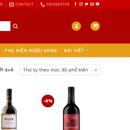
ON
CONTACT
0913983708
PHỤ KIỆN RƯỢU VANG
BÀI VIẾT
ết quả
-8%
Add
Add
to
to
wishlist
wishlist