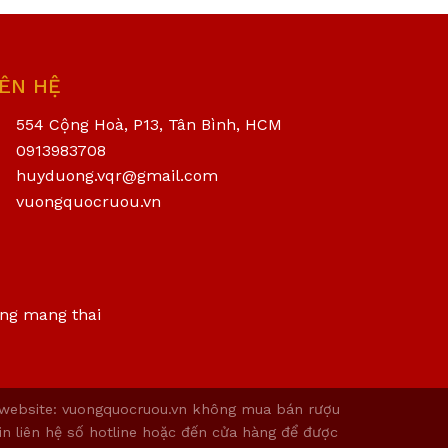
IÊN HỆ
554 Cộng Hoà, P13, Tân Bình, HCM
0913983708
huyduong.vqr@gmail.com
vuongquocruou.vn
ang mang thai
 website: vuongquocruou.vn không mua bán rượu
in liên hệ số hotline hoặc đến cửa hàng để được