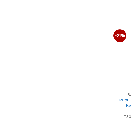
-21%
+
R
Rượu
Re
730