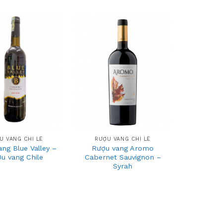
 sao
Add
Add
to
to
wishlist
wishlist
+
U VANG CHI LÊ
RƯỢU VANG CHI LÊ
ng Blue Valley –
Rượu vang Aromo
u vang Chile
Cabernet Sauvignon –
Syrah