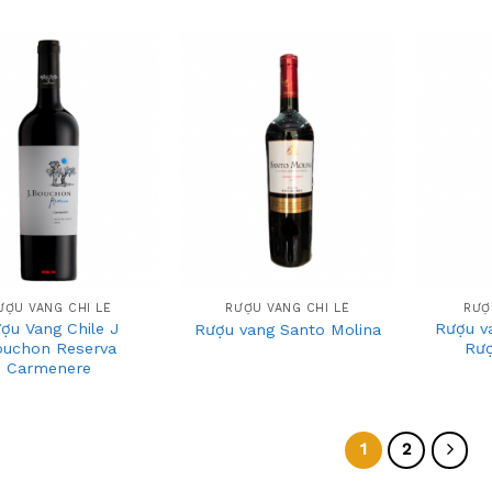
5
Add
Add
to
to
wishlist
wishlist
+
+
ƯỢU VANG CHI LÊ
RƯỢU VANG CHI LÊ
RƯỢ
ợu Vang Chile J
Rượu va
Rượu vang Santo Molina
ouchon Reserva
Rượ
Carmenere
1
2