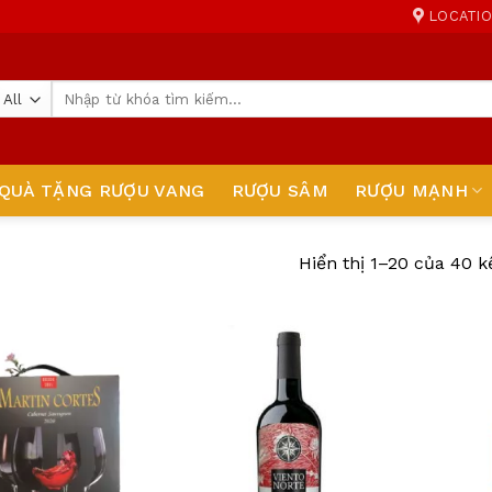
LOCATI
Tìm
kiếm:
QUÀ TẶNG RƯỢU VANG
RƯỢU SÂM
RƯỢU MẠNH
Hiển thị 1–20 của 40 k
Add
Add
to
to
wishlist
wishlist