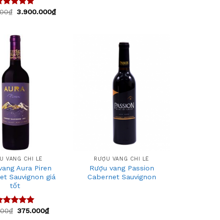
000
₫
3.900.000
₫
ược xếp
ạng
5.00
 sao
Add
Add
to
to
wishlist
wishlist
+
U VANG CHI LÊ
RƯỢU VANG CHI LÊ
vang Aura Piren
Rượu vang Passion
et Sauvignon giá
Cabernet Sauvignon
tốt
000
₫
375.000
₫
ược xếp
ạng
5.00