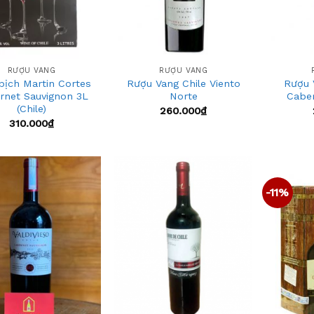
+
+
RƯỢU VANG
RƯỢU VANG
bịch Martin Cortes
Rượu Vang Chile Viento
Rượu 
rnet Sauvignon 3L
Norte
Caber
(Chile)
260.000
₫
310.000
₫
-11%
Add
Add
to
to
wishlist
wishlist
+
+