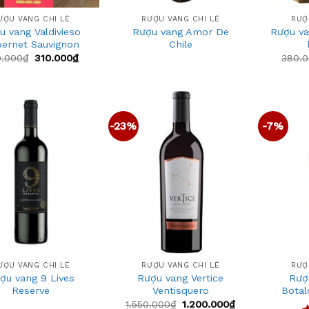
ƯỢU VANG CHI LÊ
RƯỢU VANG CHI LÊ
RƯỢ
u vang Valdivieso
Rượu vang Amor De
Rượu va
ernet Sauvignon
Chile
0.000
₫
310.000
₫
380.
-23%
-7%
Add
Add
to
to
wishlist
wishlist
+
+
ƯỢU VANG CHI LÊ
RƯỢU VANG CHI LÊ
RƯỢ
ợu vang 9 Lives
Rượu vang Vertice
Rượ
Reserve
Ventisquero
Botal
1.550.000
₫
1.200.000
₫