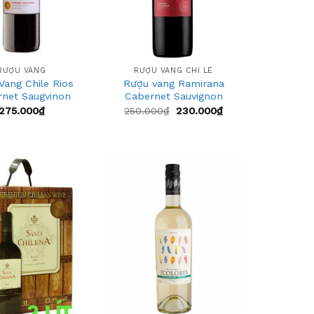
+
RƯỢU VANG
RƯỢU VANG CHI LÊ
Vang Chile Rios
Rượu vang Ramirana
net Saugvinon
Cabernet Sauvignon
275.000
₫
250.000
₫
230.000
₫
Add
Add
to
to
wishlist
wishlist
+