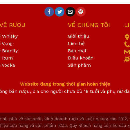
 VỀ RƯỢU
VỀ CHÚNG TÔI
L
ề Whisky
Giới thiệu
ề Vang
Liên hệ
ề Brandy
Bảo mật
ề Rum
Điều khoản
ề Vodka
Sản phẩm
Website đang trong thời gian hoàn thiện
ông bán rượu, bia cho người chưa đủ 18 tuổi và phụ nữ đ
ính phủ về sản xuất, kinh doanh rượu và Luật quảng cáo 2012,
i thiệu cửa hàng và sản phẩm rượu. Quý khách hàng có nhu cầu x