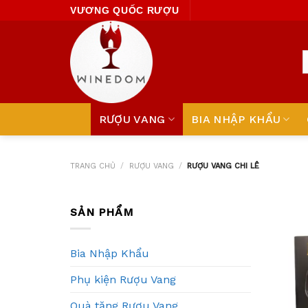
Skip
VƯƠNG QUỐC RƯỢU
to
content
RƯỢU VANG
BIA NHẬP KHẨU
TRANG CHỦ
/
RƯỢU VANG
/
RƯỢU VANG CHI LÊ
SẢN PHẨM
Bia Nhập Khẩu
Phụ kiện Rượu Vang
Quà tặng Rượu Vang