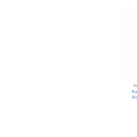
+
R
Rư
B