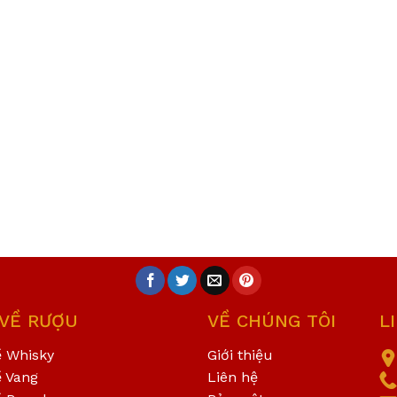
 VỀ RƯỢU
VỀ CHÚNG TÔI
L
ề Whisky
Giới thiệu
ề Vang
Liên hệ