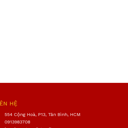
IÊN HỆ
554 Cộng Hoà, P13, Tân Bình, HCM
0913983708