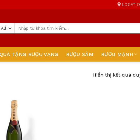
LOCATI
Tìm
kiếm:
QUÀ TẶNG RƯỢU VANG
RƯỢU SÂM
RƯỢU MẠNH
Hiển thị kết quả du
Add
to
wishlist