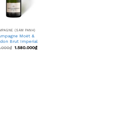
MPAGNE (SÂM PANH)
ampagne Moët &
don Brut Imperial
0.000
₫
1.580.000
₫