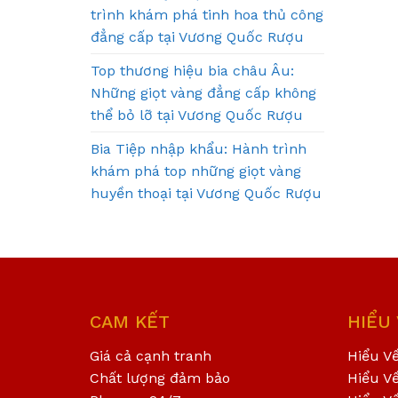
trình khám phá tinh hoa thủ công
đẳng cấp tại Vương Quốc Rượu
Top thương hiệu bia châu Âu:
Những giọt vàng đẳng cấp không
thể bỏ lỡ tại Vương Quốc Rượu
Bia Tiệp nhập khẩu: Hành trình
khám phá top những giọt vàng
huyền thoại tại Vương Quốc Rượu
CAM KẾT
HIỂU
Giá cả cạnh tranh
Hiểu V
Chất lượng đảm bảo
Hiểu V