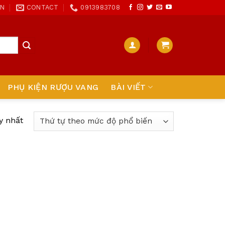
ON
CONTACT
0913983708
PHỤ KIỆN RƯỢU VANG
BÀI VIẾT
y nhất