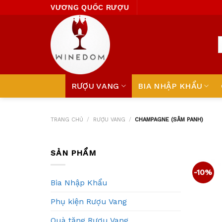
Skip
VƯƠNG QUỐC RƯỢU
to
content
RƯỢU VANG
BIA NHẬP KHẨU
TRANG CHỦ
/
RƯỢU VANG
/
CHAMPAGNE (SÂM PANH)
SẢN PHẨM
-10%
Bia Nhập Khẩu
Phụ kiện Rượu Vang
Quà tặng Rượu Vang