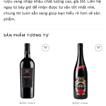
rượu vang nhập khẩu chất lượng cao, giá tốt. Liên hệ
ngay từ bây giờ để nhận được tư vấn tốt nhất nhé,
chúng tôi luôn sẵn sàng giúp bạn hiểu rõ hơn về sản
phẩm.
SẢN PHẨM TƯƠNG TỰ
Add
Add
to
to
wishlist
wishlist
RƯỢU VANG
RƯỢU VANG