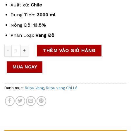
Xuất xứ:
Chile
Dung Tích:
3000 ml
Nồng Độ:
13.5%
Phân Loại:
Vang Đỏ
Vang bịch Martin Cortes Cabernet Sauvignon 3L (Chile) số l
THÊM VÀO GIỎ HÀNG
MUA NGAY
Danh mục:
Rượu Vang
,
Rượu vang Chi Lê