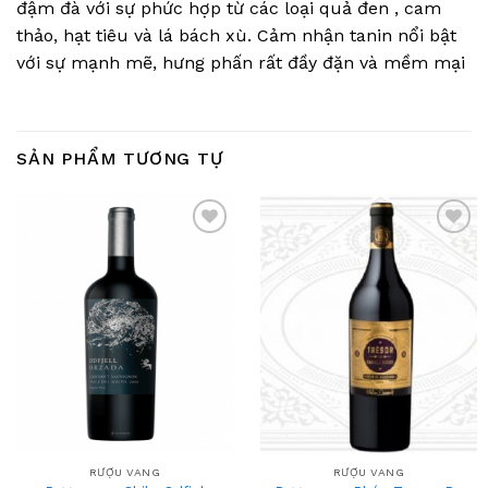
đậm đà với sự phức hợp từ các loại quả đen , cam
thảo, hạt tiêu và lá bách xù. Cảm nhận tanin nổi bật
với sự mạnh mẽ, hưng phấn rất đầy đặn và mềm mại
SẢN PHẨM TƯƠNG TỰ
Add
Add
to
to
wishlist
wishlist
RƯỢU VANG
RƯỢU VANG