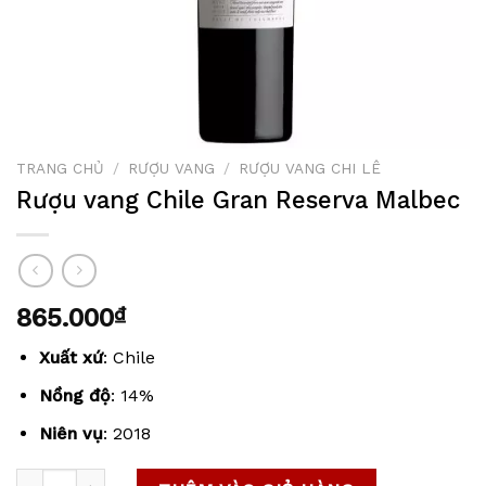
TRANG CHỦ
/
RƯỢU VANG
/
RƯỢU VANG CHI LÊ
Rượu vang Chile Gran Reserva Malbec
865.000
₫
Xuất xứ
: Chile
Nồng độ
: 14%
Niên vụ
: 2018
Rượu vang Chile Gran Reserva Malbec số lượng