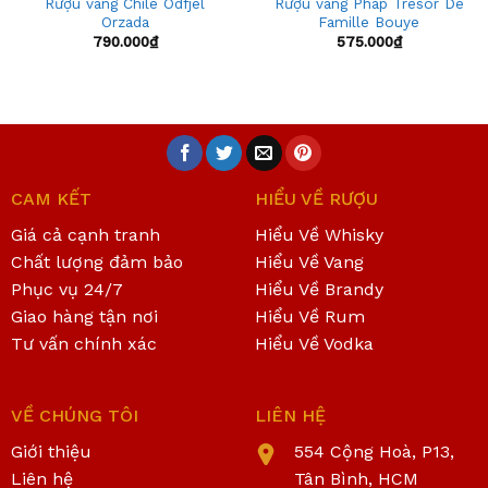
Rượu vang Chile Odfjel
Rượu vang Pháp Tresor De
Orzada
Famille Bouye
790.000
₫
575.000
₫
CAM KẾT
HIỂU VỀ RƯỢU
Giá cả cạnh tranh
Hiểu Về Whisky
Chất lượng đảm bảo
Hiểu Về Vang
Phục vụ 24/7
Hiểu Về Brandy
Giao hàng tận nơi
Hiểu Về Rum
Tư vấn chính xác
Hiểu Về Vodka
VỀ CHÚNG TÔI
LIÊN HỆ
Giới thiệu
554 Cộng Hoà, P13,
Liên hệ
Tân Bình, HCM