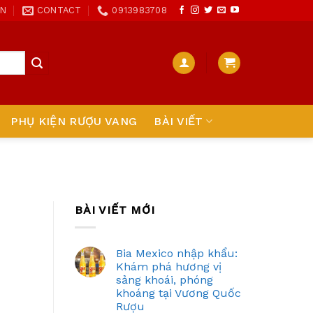
ON
CONTACT
0913983708
PHỤ KIỆN RƯỢU VANG
BÀI VIẾT
BÀI VIẾT MỚI
Bia Mexico nhập khẩu:
Khám phá hương vị
sảng khoái, phóng
khoáng tại Vương Quốc
Rượu