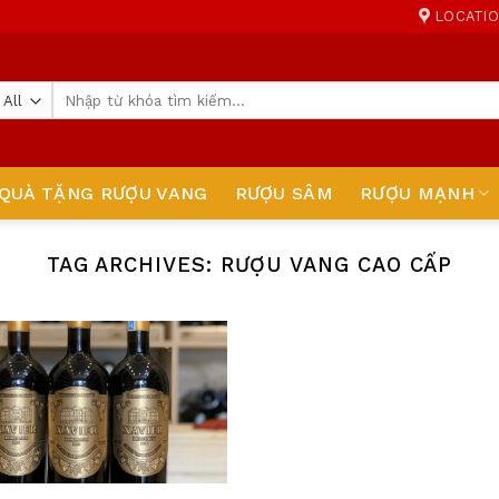
LOCATI
Tìm
kiếm:
QUÀ TẶNG RƯỢU VANG
RƯỢU SÂM
RƯỢU MẠNH
TAG ARCHIVES:
RƯỢU VANG CAO CẤP