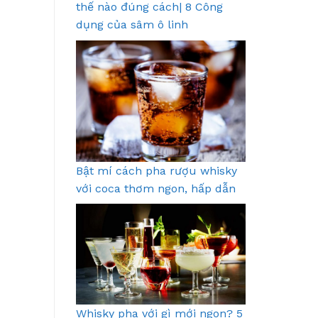
thế nào đúng cách| 8 Công
dụng của sâm ô linh
Bật mí cách pha rượu whisky
với coca thơm ngon, hấp dẫn
Whisky pha với gì mới ngon? 5