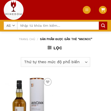
Skip
to
content
Tìm
kiếm:
TRANG CHỦ
/
SẢN PHẨM ĐƯỢC GẮN THẺ “ANCNOC”
LỌC
Add
to
wishlist