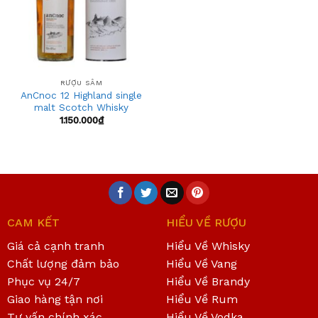
RƯỢU SÂM
AnCnoc 12 Highland single
malt Scotch Whisky
1.150.000
₫
CAM KẾT
HIỂU VỀ RƯỢU
Giá cả cạnh tranh
Hiểu Về Whisky
Chất lượng đảm bảo
Hiểu Về Vang
Phục vụ 24/7
Hiểu Về Brandy
Giao hàng tận nơi
Hiểu Về Rum
Tư vấn chính xác
Hiểu Về Vodka