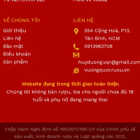
VỀ CHÚNG TÔI
LIÊN HỆ
Giới thiệu
554 Cộng Hoà, P13,
Liên hệ
Tân Bình, HCM
Bảo mật
0913983708
Điều khoản
Sản phẩm
huyduong.vqr@gmail.co
vuongquocruou.vn
Website đang trong thời gian hoàn thiện
Chúng tôi không bán rượu, bia cho người chưa đủ 18
tuổi và phụ nữ đang mang thai
Chấp hành Nghị định số 105/2017/NĐ-CP của Chính phủ về
sản xuất, kinh doanh rượu và Luật quảng cáo 2012,