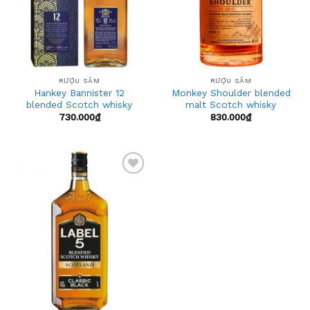
RƯỢU SÂM
RƯỢU SÂM
Hankey Bannister 12
Monkey Shoulder blended
blended Scotch whisky
malt Scotch whisky
730.000
₫
830.000
₫
Add
to
wishlist