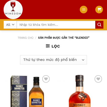
Skip
to
content
Tìm
kiếm:
TRANG CHỦ
/
SẢN PHẨM ĐƯỢC GẮN THẺ “BLENDED”
LỌC
Add
Add
to
to
wishlist
wishlist