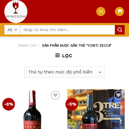
Skip
to
content
Tìm
kiếm:
TRANG CHỦ
/
SẢN PHẨM ĐƯỢC GẮN THẺ “CONTI ZECCA”
LỌC
-8%
-5%
Add
Add
to
to
wishlist
wishlist