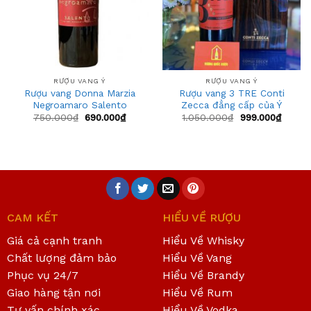
RƯỢU VANG Ý
RƯỢU VANG Ý
Rượu vang Donna Marzia
Rượu vang 3 TRE Conti
Negroamaro Salento
Zecca đẳng cấp của Ý
750.000
₫
690.000
₫
1.050.000
₫
999.000
₫
CAM KẾT
HIỂU VỀ RƯỢU
Giá cả cạnh tranh
Hiểu Về Whisky
Chất lượng đảm bảo
Hiểu Về Vang
Phục vụ 24/7
Hiểu Về Brandy
Giao hàng tận nơi
Hiểu Về Rum
Tư vấn chính xác
Hiểu Về Vodka