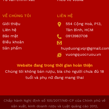
VỀ CHÚNG TÔI
LIÊN HỆ
Giới thiệu
554 Cộng Hoà, P13,
Liên hệ
Tân Bình, HCM
Bảo mật
0913983708
Điều khoản
Sản phẩm
huyduong.vqr@gmail.co
vuongquocruou.vn
Website đang trong thời gian hoàn thiện
Chúng tôi không bán rượu, bia cho người chưa đủ 18
tuổi và phụ nữ đang mang thai
Chấp hành Nghị định số 105/2017/NĐ-CP của Chính phủ về
sản xuất, kinh doanh rượu và Luật quảng cáo 2012,