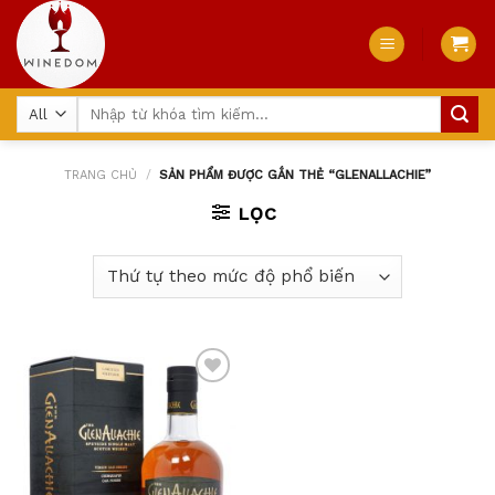
Skip
to
content
Tìm
kiếm:
TRANG CHỦ
/
SẢN PHẨM ĐƯỢC GẮN THẺ “GLENALLACHIE”
LỌC
Add
to
wishlist