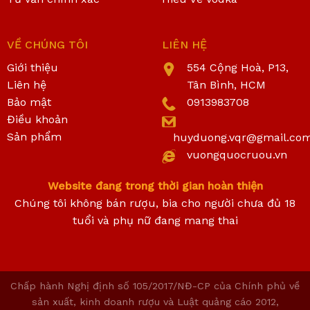
VỀ CHÚNG TÔI
LIÊN HỆ
Giới thiệu
554 Cộng Hoà, P13,
Liên hệ
Tân Bình, HCM
Bảo mật
0913983708
Điều khoản
Sản phẩm
huyduong.vqr@gmail.co
vuongquocruou.vn
Website đang trong thời gian hoàn thiện
Chúng tôi không bán rượu, bia cho người chưa đủ 18
tuổi và phụ nữ đang mang thai
Chấp hành Nghị định số 105/2017/NĐ-CP của Chính phủ về
sản xuất, kinh doanh rượu và Luật quảng cáo 2012,