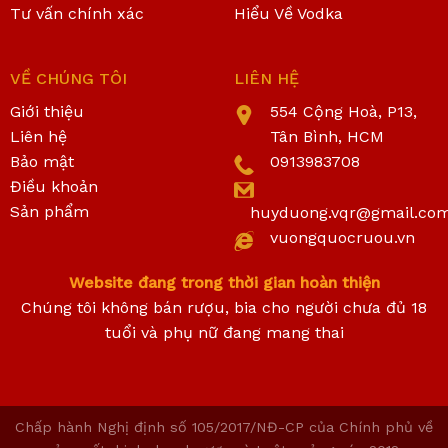
Tư vấn chính xác
Hiểu Về Vodka
VỀ CHÚNG TÔI
LIÊN HỆ
Giới thiệu
554 Cộng Hoà, P13,
Liên hệ
Tân Bình, HCM
Bảo mật
0913983708
Điều khoản
Sản phẩm
huyduong.vqr@gmail.co
vuongquocruou.vn
Website đang trong thời gian hoàn thiện
Chúng tôi không bán rượu, bia cho người chưa đủ 18
tuổi và phụ nữ đang mang thai
Chấp hành Nghị định số 105/2017/NĐ-CP của Chính phủ về