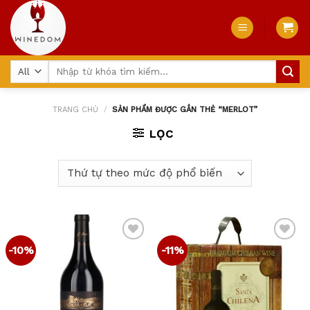
Skip
to
content
Tìm
kiếm:
TRANG CHỦ
/
SẢN PHẨM ĐƯỢC GẮN THẺ “MERLOT”
LỌC
-10%
-11%
Add
Add
to
to
wishlist
wishlist