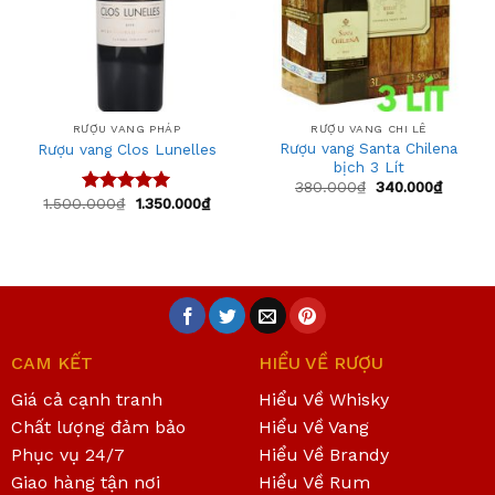
RƯỢU VANG PHÁP
RƯỢU VANG CHI LÊ
Rượu vang Santa Chilena
Rượu vang Clos Lunelles
bịch 3 Lít
380.000
₫
340.000
₫
1.500.000
₫
1.350.000
₫
Được xếp
hạng
5.00
5 sao
CAM KẾT
HIỂU VỀ RƯỢU
Giá cả cạnh tranh
Hiểu Về Whisky
Chất lượng đảm bảo
Hiểu Về Vang
Phục vụ 24/7
Hiểu Về Brandy
Giao hàng tận nơi
Hiểu Về Rum