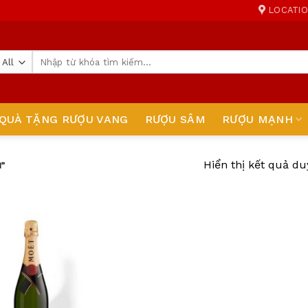
LOCATI
Tìm
kiếm:
QUÀ TẶNG RƯỢU VANG
RƯỢU SÂM
RƯỢU MẠNH
Hiển thị kết quả du
”
Add
to
wishlist