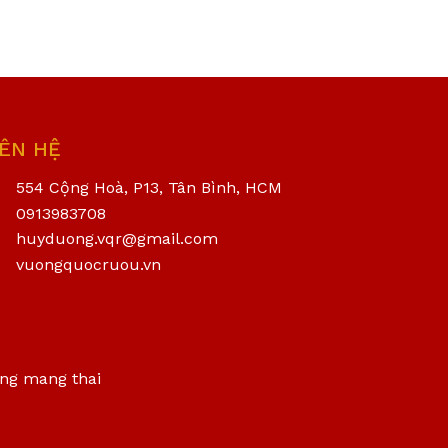
IÊN HỆ
554 Cộng Hoà, P13, Tân Bình, HCM
0913983708
huyduong.vqr@gmail.com
vuongquocruou.vn
ang mang thai