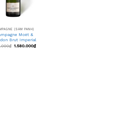
MPAGNE (SÂM PANH)
ampagne Moët &
don Brut Imperial
0.000
₫
1.580.000
₫