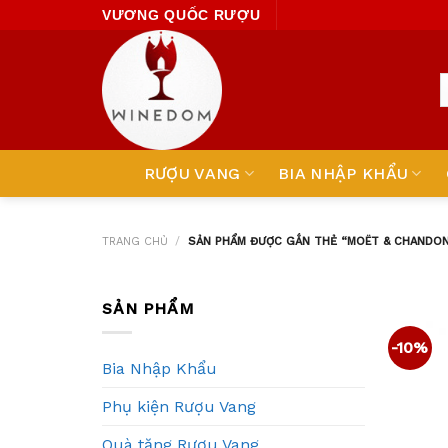
Skip
VƯƠNG QUỐC RƯỢU
to
content
RƯỢU VANG
BIA NHẬP KHẨU
TRANG CHỦ
/
SẢN PHẨM ĐƯỢC GẮN THẺ “MOËT & CHANDON
SẢN PHẨM
-10%
Bia Nhập Khẩu
Phụ kiện Rượu Vang
Quà tặng Rượu Vang