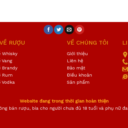
 VỀ RƯỢU
VỀ CHÚNG TÔI
L
ề Whisky
Giới thiệu
ề Vang
Liên hệ
ề Brandy
Bảo mật
ề Rum
Điều khoản
ề Vodka
Sản phẩm
Website đang trong thời gian hoàn thiện
ông bán rượu, bia cho người chưa đủ 18 tuổi và phụ nữ đ