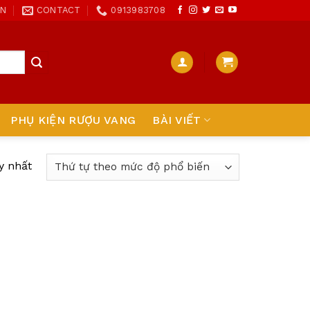
ON
CONTACT
0913983708
PHỤ KIỆN RƯỢU VANG
BÀI VIẾT
y nhất