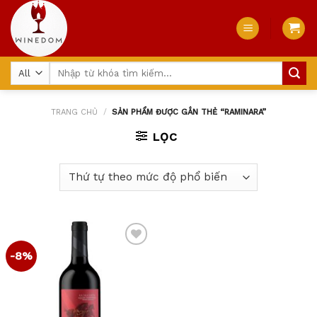
Skip
to
content
Tìm
kiếm:
TRANG CHỦ
/
SẢN PHẨM ĐƯỢC GẮN THẺ “RAMINARA”
LỌC
-8%
Add
to
wishlist