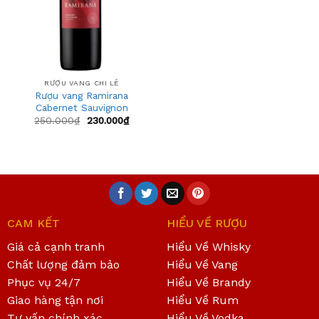
RƯỢU VANG CHI LÊ
Rượu vang Ramirana
Cabernet Sauvignon
250.000
₫
230.000
₫
CAM KẾT
HIỂU VỀ RƯỢU
Giá cả cạnh tranh
Hiểu Về Whisky
Chất lượng đảm bảo
Hiểu Về Vang
Phục vụ 24/7
Hiểu Về Brandy
Giao hàng tận nơi
Hiểu Về Rum
Tư vấn chính xác
Hiểu Về Vodka