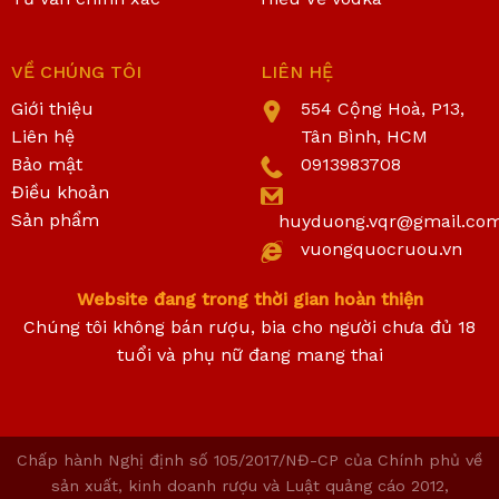
VỀ CHÚNG TÔI
LIÊN HỆ
Giới thiệu
554 Cộng Hoà, P13,
Liên hệ
Tân Bình, HCM
Bảo mật
0913983708
Điều khoản
Sản phẩm
huyduong.vqr@gmail.co
vuongquocruou.vn
Website đang trong thời gian hoàn thiện
Chúng tôi không bán rượu, bia cho người chưa đủ 18
tuổi và phụ nữ đang mang thai
Chấp hành Nghị định số 105/2017/NĐ-CP của Chính phủ về
sản xuất, kinh doanh rượu và Luật quảng cáo 2012,