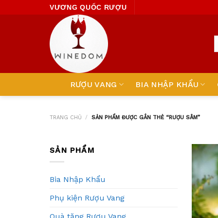
Skip
VƯƠNG QUỐC RƯỢU
to
content
RƯỢU VANG
BIA NHẬP KHẨU
TRANG CHỦ
/
SẢN PHẨM ĐƯỢC GẮN THẺ “RƯỢU SÂM”
SẢN PHẨM
Bia Nhập Khẩu
Phụ kiện Rượu Vang
Quà tặng Rượu Vang