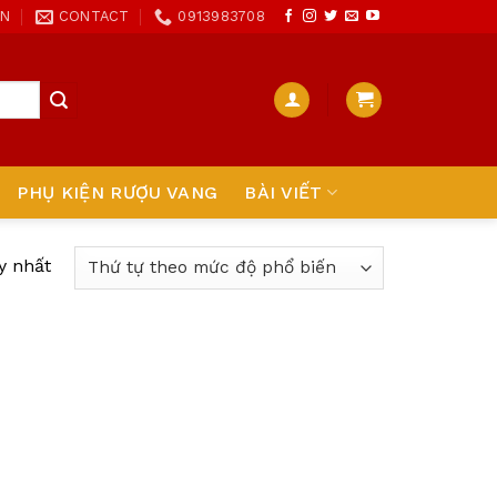
ON
CONTACT
0913983708
PHỤ KIỆN RƯỢU VANG
BÀI VIẾT
y nhất