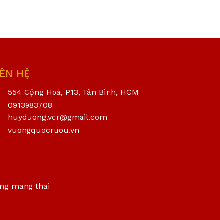
IÊN HỆ
554 Cộng Hoà, P13, Tân Bình, HCM
0913983708
huyduong.vqr@gmail.com
vuongquocruou.vn
ang mang thai