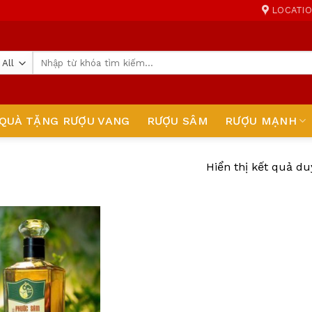
LOCATI
Tìm
kiếm:
QUÀ TẶNG RƯỢU VANG
RƯỢU SÂM
RƯỢU MẠNH
Hiển thị kết quả du
Add
to
wishlist