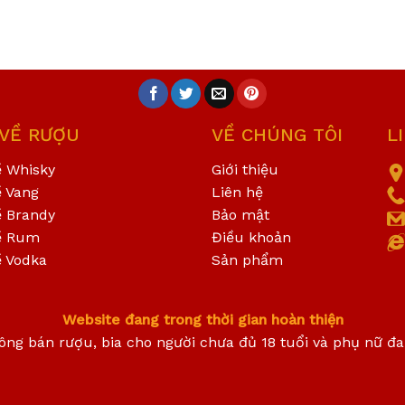
 VỀ RƯỢU
VỀ CHÚNG TÔI
L
ề Whisky
Giới thiệu
ề Vang
Liên hệ
ề Brandy
Bảo mật
ề Rum
Điều khoản
ề Vodka
Sản phẩm
Website đang trong thời gian hoàn thiện
ông bán rượu, bia cho người chưa đủ 18 tuổi và phụ nữ đ