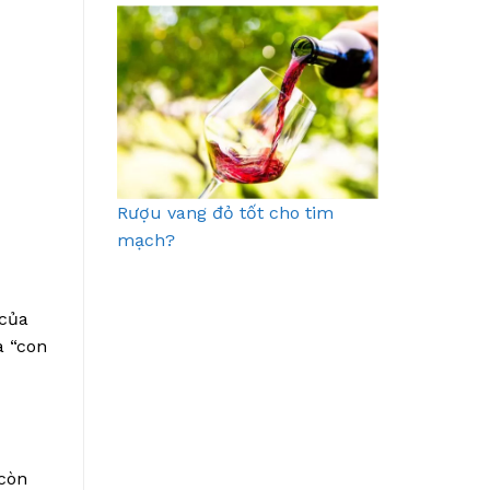
Rượu vang đỏ tốt cho tim
mạch?
 của
à “con
còn