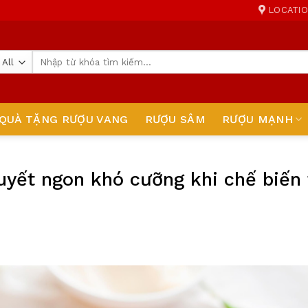
LOCATI
Tìm
kiếm:
QUÀ TẶNG RƯỢU VANG
RƯỢU SÂM
RƯỢU MẠNH
quyết ngon khó cưỡng khi chế biến 