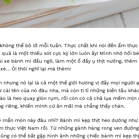
hông thể bỏ lỡ mỗi tuần. Thực chất khi nói đến ẩm thực
uả là một thiếu sót cực kỳ lớn luôn ấy! Mình nhớ hồi bé
cái xe bánh mì đầu ngõ, làm một ổ đầy ụ thịt nướng, thêm
 xè… Ôi thôi nghĩ lại mà thèm!
n nhưng nó lại là cả một thế giới hương vị đấy mọi người ạ
 cái tên của nó đâu nha, mà còn ti tỉ những biến tấu khá
nào là heo quay giòn rụm, rồi còn có cả chả lụa mềm mịn
ng riêng, khiến mình cứ ăn mãi mà chẳng thấy chán.
ê mẩn món này đâu nhỉ? Bánh mì kẹp thịt heo dường như
ẩm thực Việt Nam rồi. Từ những gánh hàng rong ven đường
ũng có thể bắt gặp hình ảnh những chiếc bánh mì kẹp thị