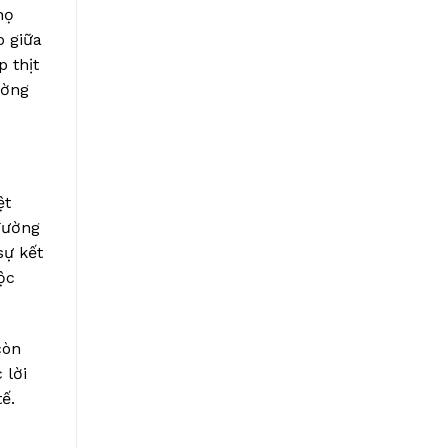
họ
o giữa
p thịt
ường
ệt
đường
sự kết
ộc
còn
 lời
ế.