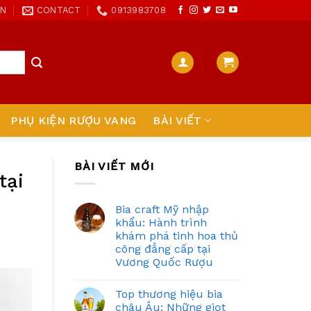
ON
CONTACT
0913983708
PHỤ KIỆN RƯỢU VANG
BÀI VIẾT
BÀI VIẾT MỚI
tại
Bia craft Mỹ nhập
khẩu: Hành trình
khám phá tinh hoa thủ
công đẳng cấp tại
Vương Quốc Rượu
Top thương hiệu bia
châu Âu: Những giọt