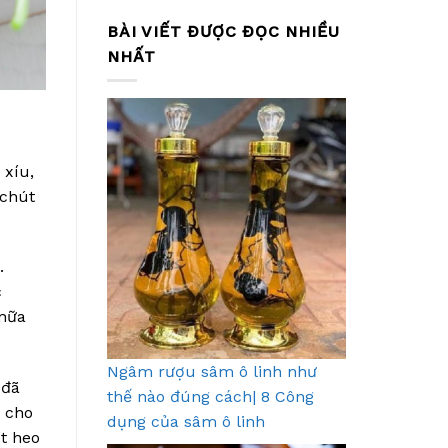
BÀI VIẾT ĐƯỢC ĐỌC NHIỀU
NHẤT
 xíu,
 chút
.
c
 nữa
Ngâm rượu sâm ô linh như
 đã
thế nào đúng cách| 8 Công
 cho
dụng của sâm ô linh
t heo