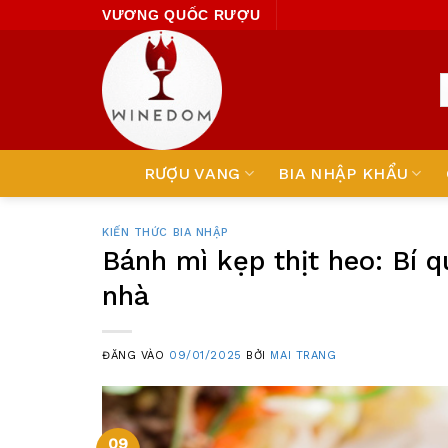
Skip
VƯƠNG QUỐC RƯỢU
to
content
RƯỢU VANG
BIA NHẬP KHẨU
KIẾN THỨC BIA NHẬP
Bánh mì kẹp thịt heo: Bí 
nhà
ĐĂNG VÀO
09/01/2025
BỞI
MAI TRANG
09