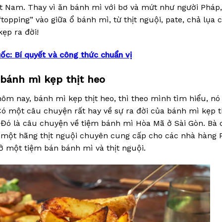
t Nam. Thay vì ăn bánh mì với bơ và mứt như người Pháp,
topping” vào giữa ổ bánh mì, từ thịt nguội, pate, chả lụa 
ẹp ra đời!
ốc: Bí quyết và công thức chuẩn vị
 bánh mì kẹp thịt heo
ôm nay, bánh mì kẹp thịt heo, thì theo mình tìm hiểu, nó
 một câu chuyện rất hay về sự ra đời của bánh mì kẹp t
ó là câu chuyện về tiệm bánh mì Hòa Mã ở Sài Gòn. Bà 
ng một hãng thịt nguội chuyên cung cấp cho các nhà hàng
ở một tiệm bán bánh mì và thịt nguội.