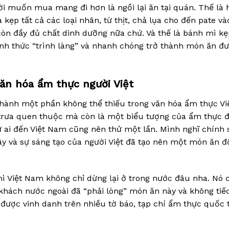
i muốn mua mang đi hơn là ngồi lại ăn tại quán. Thế là 
kẹp tất cả các loại nhân, từ thịt, chả lụa cho đến pate và
 còn đầy đủ chất dinh dưỡng nữa chứ. Và thế là bánh mì kẹ
hính thức “trình làng” và nhanh chóng trở thành món ăn đ
 văn hóa ẩm thực người Việt
 thành một phần không thể thiếu trong văn hóa ẩm thực Vi
trưa quen thuộc mà còn là một biểu tượng của ẩm thực 
ứ ai đến Việt Nam cũng nên thử một lần. Mình nghĩ chính 
y và sự sáng tạo của người Việt đã tạo nên một món ăn đ
ì Việt Nam không chỉ dừng lại ở trong nước đâu nha. Nó 
 khách nước ngoài đã “phải lòng” món ăn này và không tiếc
được vinh danh trên nhiều tờ báo, tạp chí ẩm thực quốc t