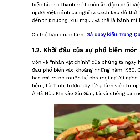
biến tấu nó thành một món ăn đậm chất Việ
người Việt mình đã nghĩ ra cách kẹp đủ thứ “
đến thịt nướng, xíu mại… Và thế là bánh mì k
Có thể bạn quan tâm:
Gà quay kiểu Trung Qu
1.2. Khởi đầu của sự phổ biến món
Còn về “nhân vật chính” của chúng ta ngày h
đầu phổ biến vào khoảng những năm 1950. Có
heo mà mình muốn kể cho mọi người nghe. Đ
tiệm, bà Tịnh, trước đây từng làm việc tro
ở Hà Nội. Khi vào Sài Gòn, bà và chồng đã m