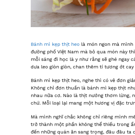
Bánh mì kẹp thịt heo
là món ngon mà mình k
đường phố Việt Nam mà bỏ qua món này thì q
mỗi sáng đi học là y như rằng sẽ ghé ngay 
dưa leo giòn giòn, chan thêm tí tương ớt cay
Bánh mì kẹp thịt heo, nghe thì có vẻ đơn giả
Không chỉ đơn thuần là bánh mì kẹp thịt như
nhau nữa cơ. Nào là thịt nướng thơm lừng, 
chứ. Mỗi loại lại mang một hương vị đặc trư
Mà mình nghĩ chắc không chỉ riêng mình m
trở thành một phần không thể thiếu trong 
đến những quán ăn sang trọng, đâu đâu ta c