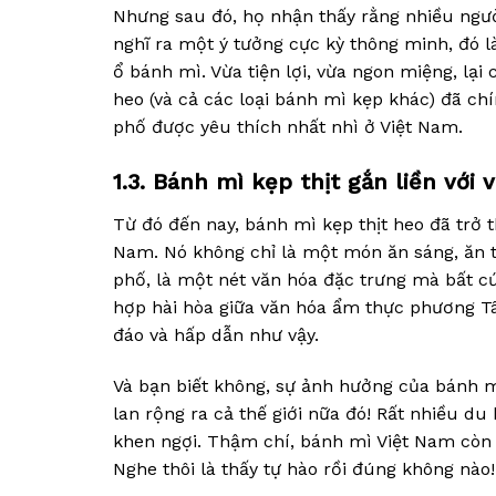
Nhưng sau đó, họ nhận thấy rằng nhiều ngườ
nghĩ ra một ý tưởng cực kỳ thông minh, đó là 
ổ bánh mì. Vừa tiện lợi, vừa ngon miệng, lại
heo (và cả các loại bánh mì kẹp khác) đã c
phố được yêu thích nhất nhì ở Việt Nam.
1.3. Bánh mì kẹp thịt gắn liền với
Từ đó đến nay, bánh mì kẹp thịt heo đã trở
Nam. Nó không chỉ là một món ăn sáng, ăn 
phố, là một nét văn hóa đặc trưng mà bất c
hợp hài hòa giữa văn hóa ẩm thực phương Tâ
đáo và hấp dẫn như vậy.
Và bạn biết không, sự ảnh hưởng của bánh m
lan rộng ra cả thế giới nữa đó! Rất nhiều du
khen ngợi. Thậm chí, bánh mì Việt Nam còn 
Nghe thôi là thấy tự hào rồi đúng không nào!