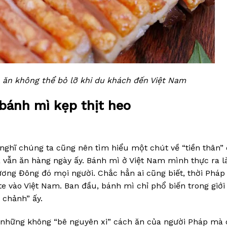
 ăn không thể bỏ lỡ khi du khách đến Việt Nam
 bánh mì kẹp thịt heo
nghĩ chúng ta cũng nên tìm hiểu một chút về “tiền thân”
a vẫn ăn hàng ngày ấy. Bánh mì ở Việt Nam mình thực ra l
ương Đông đó mọi người. Chắc hẳn ai cũng biết, thời Pháp
 vào Việt Nam. Ban đầu, bánh mì chỉ phổ biến trong giới
 chảnh” ấy.
 những không “bê nguyên xi” cách ăn của người Pháp mà 