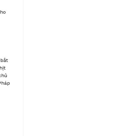
cho
 bắt
hịt
chủ
 Pháp