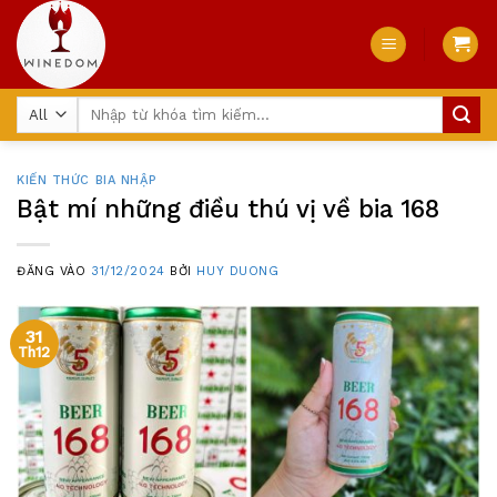
Skip
to
content
Tìm
kiếm:
KIẾN THỨC BIA NHẬP
Bật mí những điều thú vị về bia 168
ĐĂNG VÀO
31/12/2024
BỞI
HUY DUONG
31
Th12