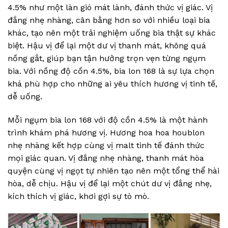
4.5% như một làn gió mát lành, đánh thức vị giác. Vị
đắng nhẹ nhàng, cân bằng hơn so với nhiều loại bia
khác, tạo nên một trải nghiệm uống bia thật sự khác
biệt. Hậu vị để lại một dư vị thanh mát, không quá
nồng gắt, giúp bạn tận hưởng trọn vẹn từng ngụm
bia. Với nồng độ cồn 4.5%, bia lon 168 là sự lựa chọn
khá phù hợp cho những ai yêu thích hương vị tinh tế,
dễ uống.
Mỗi ngụm bia lon 168 với độ cồn 4.5% là một hành
trình khám phá hương vị. Hương hoa hoa houblon
nhẹ nhàng kết hợp cùng vị malt tinh tế đánh thức
mọi giác quan. Vị đắng nhẹ nhàng, thanh mát hòa
quyện cùng vị ngọt tự nhiên tạo nên một tổng thể hài
hòa, dễ chịu. Hậu vị để lại một chút dư vị đắng nhẹ,
kích thích vị giác, khơi gợi sự tò mò.