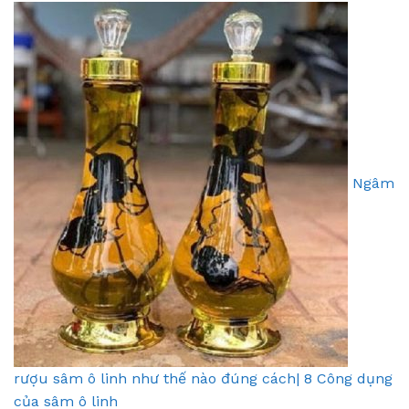
Ngâm
rượu sâm ô linh như thế nào đúng cách| 8 Công dụng
của sâm ô linh