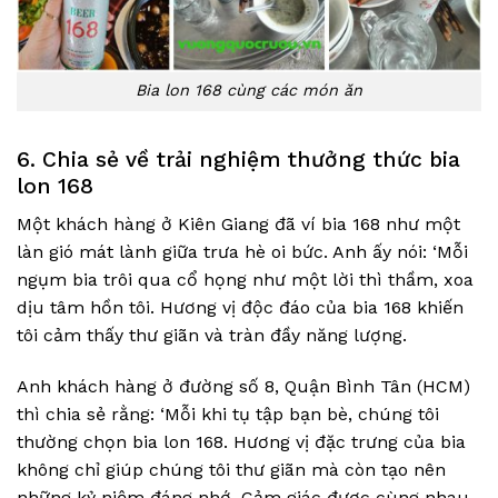
Bia lon 168 cùng các món ăn
6. Chia sẻ về trải nghiệm thưởng thức bia
lon 168
Một khách hàng ở Kiên Giang đã ví bia 168 như một
làn gió mát lành giữa trưa hè oi bức. Anh ấy nói: ‘Mỗi
ngụm bia trôi qua cổ họng như một lời thì thầm, xoa
dịu tâm hồn tôi. Hương vị độc đáo của bia 168 khiến
tôi cảm thấy thư giãn và tràn đầy năng lượng.
Anh khách hàng ở đường số 8, Quận Bình Tân (HCM)
thì chia sẻ rằng: ‘Mỗi khi tụ tập bạn bè, chúng tôi
thường chọn bia lon 168. Hương vị đặc trưng của bia
không chỉ giúp chúng tôi thư giãn mà còn tạo nên
những kỷ niệm đáng nhớ. Cảm giác được cùng nhau