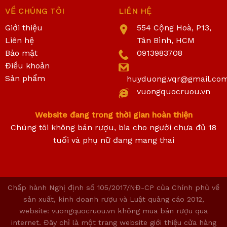
VỀ CHÚNG TÔI
LIÊN HỆ
Giới thiệu
554 Cộng Hoà, P13,
Liên hệ
Tân Bình, HCM
Bảo mật
0913983708
Điều khoản
Sản phẩm
huyduong.vqr@gmail.co
vuongquocruou.vn
Website đang trong thời gian hoàn thiện
Chúng tôi không bán rượu, bia cho người chưa đủ 18
tuổi và phụ nữ đang mang thai
Chấp hành Nghị định số 105/2017/NĐ-CP của Chính phủ về
sản xuất, kinh doanh rượu và Luật quảng cáo 2012,
website: vuongquocruou.vn không mua bán rượu qua
internet. Đây chỉ là một trang website giới thiệu cửa hàng