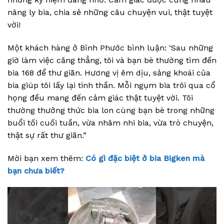
nâng ly bia, chia sẻ những câu chuyện vui, thật tuyệt
vời!
Một khách hàng ở Bình Phước bình luận: ‘Sau những
giờ làm việc căng thẳng, tôi và bạn bè thường tìm đến
bia 168 để thư giãn. Hương vị êm dịu, sảng khoái của
bia giúp tôi lấy lại tinh thần. Mỗi ngụm bia trôi qua cổ
họng đều mang đến cảm giác thật tuyệt vời. Tôi
thường thưởng thức bia lon cùng bạn bè trong những
buổi tối cuối tuần, vừa nhâm nhi bia, vừa trò chuyện,
thật sự rất thư giãn.”
Mời bạn xem thêm:
Có gì đặc biệt ở bia Bigken mà
bạn chưa biết?