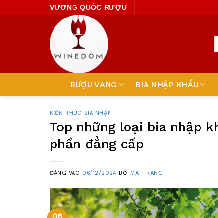
Skip
VƯƠNG QUỐC RƯỢU
to
content
RƯỢU VANG
BIA NHẬP KHẨU
KIẾN THỨC BIA NHẬP
Top những loại bia nhập 
phần đẳng cấp
ĐĂNG VÀO
06/12/2024
BỞI
MAI TRANG
06