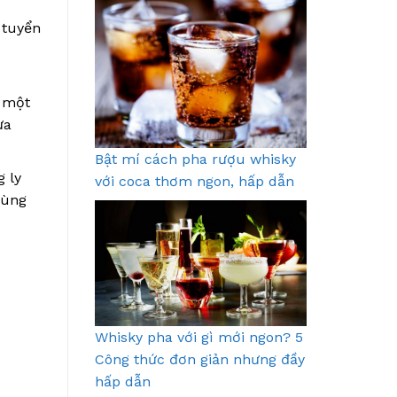
 tuyển
 một
ựa
Bật mí cách pha rượu whisky
g ly
với coca thơm ngon, hấp dẫn
cùng
Whisky pha với gì mới ngon? 5
Công thức đơn giản nhưng đầy
hấp dẫn