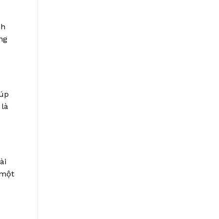
nh
ng
iúp
 là
ài
 một