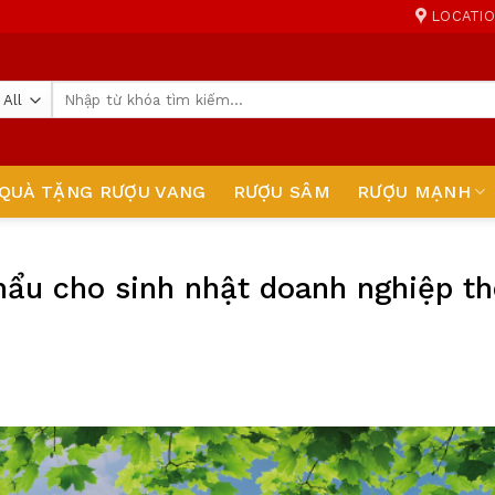
LOCATI
Tìm
kiếm:
QUÀ TẶNG RƯỢU VANG
RƯỢU SÂM
RƯỢU MẠNH
khẩu cho sinh nhật doanh nghiệp t