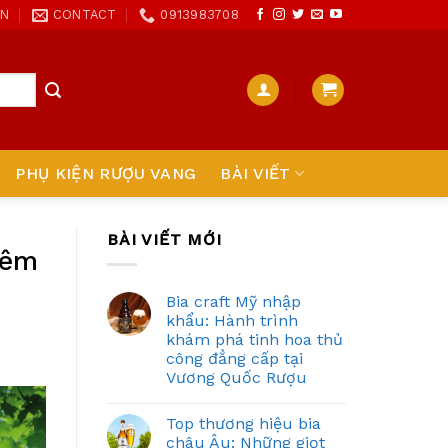
ON
CONTACT
0913983708
PHỤ KIỆN RƯỢU VANG
BÀI VIẾT
BÀI VIẾT MỚI
hêm
Bia craft Mỹ nhập
khẩu: Hành trình
khám phá tinh hoa thủ
công đẳng cấp tại
Vương Quốc Rượu
Top thương hiệu bia
châu Âu: Những giọt