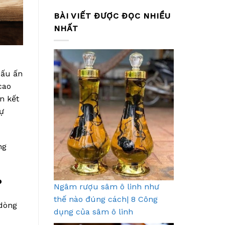
BÀI VIẾT ĐƯỢC ĐỌC NHIỀU
NHẤT
dấu ấn
cao
n kết
sự
ng
?
Ngâm rượu sâm ô linh như
thế nào đúng cách| 8 Công
 dòng
dụng của sâm ô linh