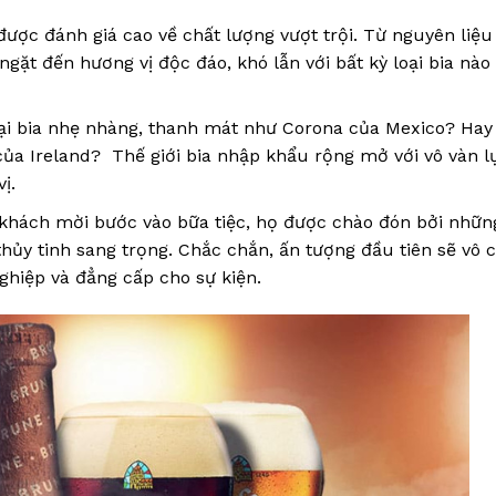
được đánh giá cao về chất lượng vượt trội. Từ nguyên liệu
gặt đến hương vị độc đáo, khó lẫn với bất kỳ loại bia nào
i bia nhẹ nhàng, thanh mát như Corona của Mexico? Hay
ủa Ireland? Thế giới bia nhập khẩu rộng mở với vô vàn l
ị.
i khách mời bước vào bữa tiệc, họ được chào đón bởi nhữn
thủy tinh sang trọng. Chắc chắn, ấn tượng đầu tiên sẽ vô 
ghiệp và đẳng cấp cho sự kiện.