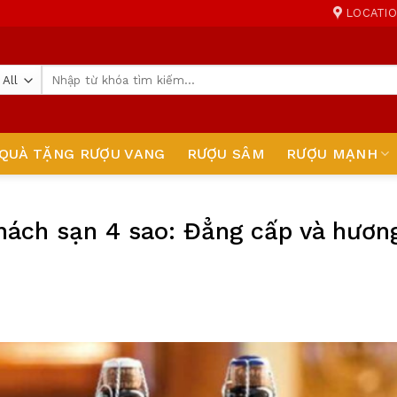
LOCATI
Tìm
kiếm:
QUÀ TẶNG RƯỢU VANG
RƯỢU SÂM
RƯỢU MẠNH
ách sạn 4 sao: Đẳng cấp và hương