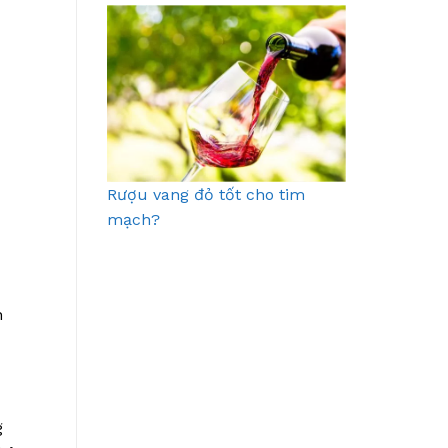
Rượu vang đỏ tốt cho tim
mạch?
n
g