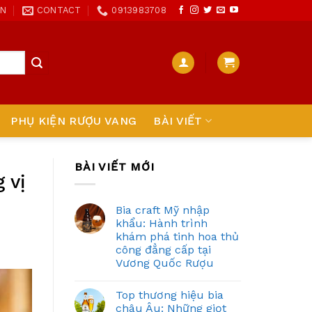
ON
CONTACT
0913983708
PHỤ KIỆN RƯỢU VANG
BÀI VIẾT
BÀI VIẾT MỚI
 vị
Bia craft Mỹ nhập
khẩu: Hành trình
khám phá tinh hoa thủ
công đẳng cấp tại
Vương Quốc Rượu
Top thương hiệu bia
châu Âu: Những giọt