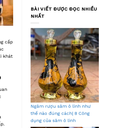
BÀI VIẾT ĐƯỢC ĐỌC NHIỀU
NHẤT
ng cấp
ác
i khát
o
quan
c
Ngâm rượu sâm ô linh như
thế nào đúng cách| 8 Công
à
dụng của sâm ô linh
p.