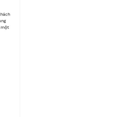
khách
úng
c một