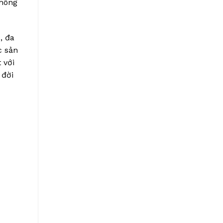
không
, đa
c sản
 với
 đời