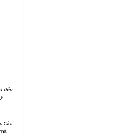
ia đều
ày
o. Các
 mà