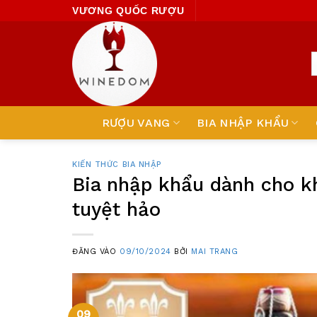
Skip
VƯƠNG QUỐC RƯỢU
to
content
RƯỢU VANG
BIA NHẬP KHẨU
KIẾN THỨC BIA NHẬP
Bia nhập khẩu dành cho kh
tuyệt hảo
ĐĂNG VÀO
09/10/2024
BỞI
MAI TRANG
09