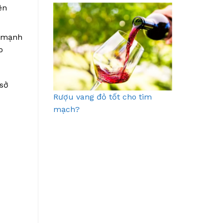
ên
a mạnh
o
 sở
Rượu vang đỏ tốt cho tim
mạch?