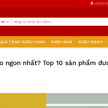
LOCATI
Tìm
kiếm:
QUÀ TẶNG RƯỢU VANG
RƯỢU SÂM
RƯỢU MẠNH
ào ngon nhất? Top 10 sản phẩm đư