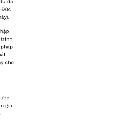
 dù đã
a Đức
ày).
nhập
trình
g pháp
oát
ậy cho
nước
am gia
á
i