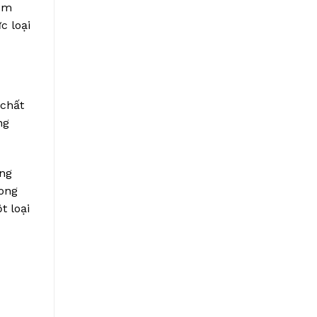
hêm
c loại
 chất
ng
ững
rong
t loại