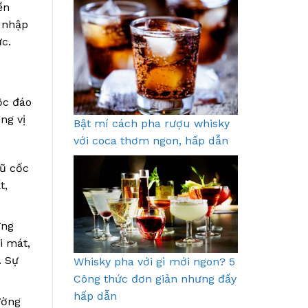
ền
a nhập
ức.
ộc đáo
ng vị
Bật mí cách pha rượu whisky
với coca thơm ngon, hấp dẫn
gũ cốc
t,
ững
i mát,
. Sự
Whisky pha với gì mới ngon? 5
Công thức đơn giản nhưng đầy
hấp dẫn
ường