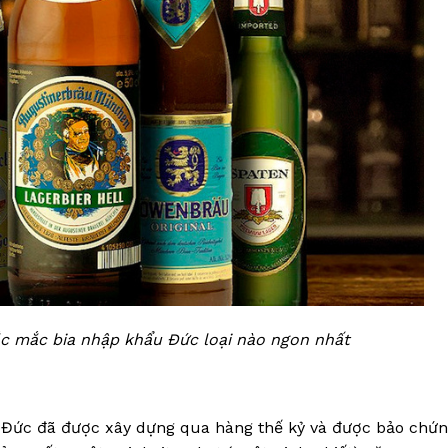
c mắc bia nhập khẩu Đức loại nào ngon nhất
 Đức đã được xây dựng qua hàng thế kỷ và được bảo chứn