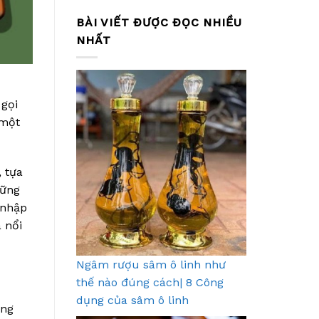
BÀI VIẾT ĐƯỢC ĐỌC NHIỀU
NHẤT
 gọi
 một
 tựa
hững
 nhập
 nổi
Ngâm rượu sâm ô linh như
thế nào đúng cách| 8 Công
dụng của sâm ô linh
ông