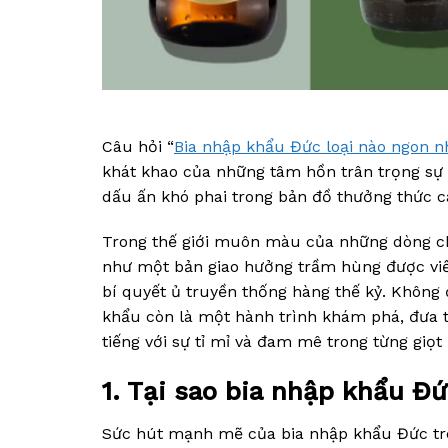
Câu hỏi “
Bia nhập khẩu Đức loại nào ngon n
khát khao của những tâm hồn trân trọng sự t
dấu ấn khó phai trong bản đồ thưởng thức c
Trong thế giới muôn màu của những dòng chả
như một bản giao hưởng trầm hùng được viế
bí quyết ủ truyền thống hàng thế kỷ. Không
khẩu còn là một hành trình khám phá, đưa t
tiếng với sự tỉ mỉ và đam mê trong từng giọt 
1. Tại sao bia nhập khẩu Đ
Sức hút mạnh mẽ của bia nhập khẩu Đức trên