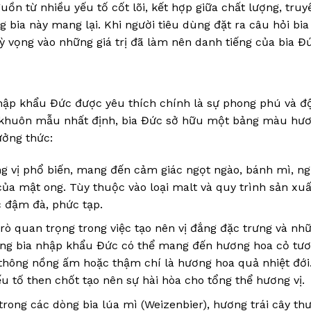
ồn từ nhiều yếu tố cốt lõi, kết hợp giữa chất lượng, truy
bia này mang lại. Khi người tiêu dùng đặt ra câu hỏi bi
ỳ vọng vào những giá trị đã làm nên danh tiếng của bia Đ
hập khẩu Đức được yêu thích chính là sự phong phú và đ
t khuôn mẫu nhất định, bia Đức sở hữu một bảng màu hươ
ưởng thức:
g vị phổ biến, mang đến cảm giác ngọt ngào, bánh mì, n
ủa mật ong. Tùy thuộc vào loại malt và quy trình sản xuấ
c đậm đà, phức tạp.
rò quan trọng trong việc tạo nên vị đắng đặc trưng và nh
ng bia nhập khẩu Đức có thể mang đến hương hoa cỏ tươ
hông nồng ấm hoặc thậm chí là hương hoa quả nhiệt đới
u tố then chốt tạo nên sự hài hòa cho tổng thể hương vị.
trong các dòng bia lúa mì (Weizenbier), hương trái cây th