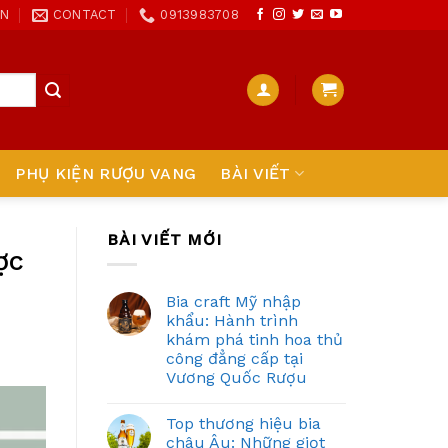
ON
CONTACT
0913983708
PHỤ KIỆN RƯỢU VANG
BÀI VIẾT
BÀI VIẾT MỚI
ợc
Bia craft Mỹ nhập
khẩu: Hành trình
khám phá tinh hoa thủ
công đẳng cấp tại
Vương Quốc Rượu
Top thương hiệu bia
châu Âu: Những giọt