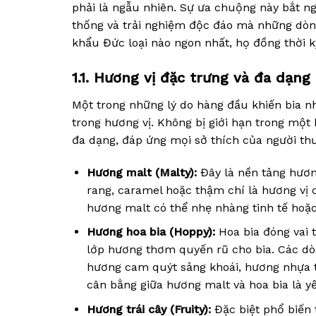
phải là ngẫu nhiên. Sự ưa chuộng này bắt ngu
thống và trải nghiệm độc đáo mà những dòng 
khẩu Đức loại nào ngon nhất, họ đồng thời k
1.1. Hương vị đặc trưng và đa dạng
Một trong những lý do hàng đầu khiến bia n
trong hương vị. Không bị giới hạn trong mộ
đa dạng, đáp ứng mọi sở thích của người th
Hương malt (Malty):
Đây là nền tảng hươn
rang, caramel hoặc thậm chí là hương vị c
hương malt có thể nhẹ nhàng tinh tế hoặ
Hương hoa bia (Hoppy):
Hoa bia đóng vai t
lớp hương thơm quyến rũ cho bia. Các dò
hương cam quýt sảng khoái, hương nhựa t
cân bằng giữa hương malt và hoa bia là yế
Hương trái cây (Fruity):
Đặc biệt phổ biến 