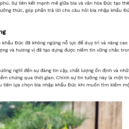
phú. Sự liên kết mạnh mẽ giữa bia và văn hóa Đức tạo t
hưởng thức, góp phần trả lời cho câu hỏi bia nhập khẩu Đứ
ùng
p khẩu Đức đã không ngừng nỗ lực để duy trì và nâng cao
ợng và hương vị đã tạo dựng được niềm tin vững chắc tro
ường nghĩ đến sự đáng tin cậy, chất lượng ổn định và nh
iểm chứng qua thời gian. Chính sự tin tưởng này là một t
u tiên lựa chọn bia nhập khẩu Đức khi muốn tìm kiếm mộ