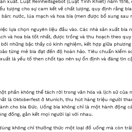
ản xuất. Luật Reinheitsgebot (Luật Tinh Khiết) năm 1516,
biểu tượng cho sự cam kết về chất lượng, quy định rằng bi
 bản: nước, lúa mạch và hoa bia (men được bổ sung sau n
việc lựa chọn nguyên liệu đầu vào. Các nhà sản xuất bia 
h và hoa bia tốt nhất, được trồng và thu hoạch theo quy 
n bởi những bậc thầy có kinh nghiệm, kết hợp giữa phươn
bảo từng mẻ bia đạt đến độ hoàn hảo. Tiêu chuẩn kiểm s
xuất là yếu tố then chốt tạo nên sự ổn định và đáng tin c
ột phần không thể tách rời trong văn hóa và lịch sử của 
nhất là Oktoberfest ở Munich, thu hút hàng triệu người th
dành cho bia Đức. Uống bia không chỉ là một hành động c
g đồng, gắn kết mọi người lại với nhau.
 dùng không chỉ thưởng thức một loại đồ uống mà còn trả