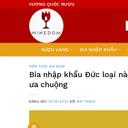
Skip
VƯƠNG QUỐC RƯỢU
to
content
RƯỢU VANG
BIA NHẬP KHẨU
KIẾN THỨC BIA NHẬP
Bia nhập khẩu Đức loại n
ưa chuộng
ĐĂNG VÀO
15/04/2025
BỞI
MAI TRANG
15