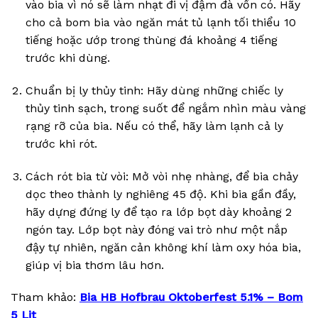
vào bia vì nó sẽ làm nhạt đi vị đậm đà vốn có. Hãy
cho cả bom bia vào ngăn mát tủ lạnh tối thiểu 10
tiếng hoặc ướp trong thùng đá khoảng 4 tiếng
trước khi dùng.
Chuẩn bị ly thủy tinh: Hãy dùng những chiếc ly
thủy tinh sạch, trong suốt để ngắm nhìn màu vàng
rạng rỡ của bia. Nếu có thể, hãy làm lạnh cả ly
trước khi rót.
Cách rót bia từ vòi: Mở vòi nhẹ nhàng, để bia chảy
dọc theo thành ly nghiêng 45 độ. Khi bia gần đầy,
hãy dựng đứng ly để tạo ra lớp bọt dày khoảng 2
ngón tay. Lớp bọt này đóng vai trò như một nắp
đậy tự nhiên, ngăn cản không khí làm oxy hóa bia,
giúp vị bia thơm lâu hơn.
Tham khảo:
Bia HB Hofbrau Oktoberfest 5.1% – Bom
5 Lit