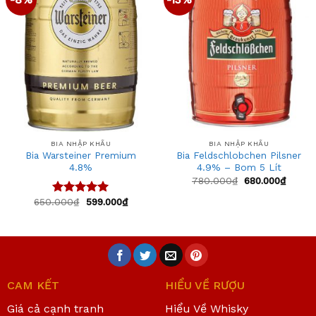
to
to
wishlist
wishlist
BIA NHẬP KHẨU
BIA NHẬP KHẨU
Bia Warsteiner Premium
Bia Feldschlobchen Pilsner
4.8%
4.9% – Bom 5 Lít
780.000
₫
680.000
₫
650.000
₫
599.000
₫
Được xếp
hạng
5.00
5 sao
CAM KẾT
HIỂU VỀ RƯỢU
Giá cả cạnh tranh
Hiểu Về Whisky