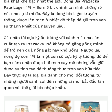
bia khắt khe bậc nhất thế giới. Dòng Bia Prazacka
Pale Lager 4% – Bom 5 Lit chính là minh chứng rõ
nét cho sự tỉ mỉ đó. Đây là dòng bia lager truyền
thống, được lên men ở nhiệt độ thấp để giữ trọn vẹn
sự thanh khiết của nguyên liệu.
Cá nhân tôi cực kỳ ấn tượng với cách mà nhà sản
xuất tạo ra Prazacka. Nó không cố gắng gồng mình
để trở nên quá nồng gắt hay khó uống. Ngược lại,
nồng độ cồn 4% là một con số cực kỳ lý tưởng, đủ để
bạn cảm nhận được hơi men say mê nhưng vẫn giữ
được sự tỉnh táo để thưởng thức trọn vẹn bữa tiệc.
Đây thực sự là loại bia dành cho mọi đối tượng, từ
những người sành sỏi đến những ai mới bắt đầu làm
quen với thế giới bia nhập khẩu.