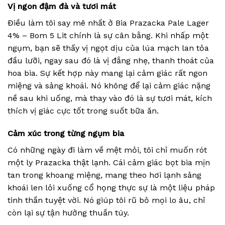
Vị ngon đậm đà và tươi mát
Điều làm tôi say mê nhất ở Bia Prazacka Pale Lager
4% – Bom 5 Lit chính là sự cân bằng. Khi nhấp một
ngụm, bạn sẽ thấy vị ngọt dịu của lúa mạch lan tỏa
đầu lưỡi, ngay sau đó là vị đắng nhẹ, thanh thoát của
hoa bia. Sự kết hợp này mang lại cảm giác rất ngon
miệng và sảng khoái. Nó không để lại cảm giác nặng
nề sau khi uống, mà thay vào đó là sự tươi mát, kích
thích vị giác cực tốt trong suốt bữa ăn.
Cảm xúc trong từng ngụm bia
Có những ngày đi làm về mệt mỏi, tôi chỉ muốn rót
một ly Prazacka thật lạnh. Cái cảm giác bọt bia mịn
tan trong khoang miệng, mang theo hơi lạnh sảng
khoái len lỏi xuống cổ họng thực sự là một liệu pháp
tinh thần tuyệt vời. Nó giúp tôi rũ bỏ mọi lo âu, chỉ
còn lại sự tận hưởng thuần túy.