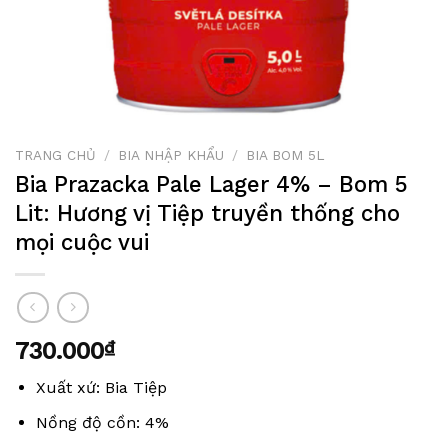
TRANG CHỦ
/
BIA NHẬP KHẨU
/
BIA BOM 5L
Bia Prazacka Pale Lager 4% – Bom 5
Lit: Hương vị Tiệp truyền thống cho
mọi cuộc vui
730.000
₫
Xuất xứ: Bia Tiệp
Nồng độ cồn: 4%