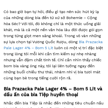
Có bao giờ bạn tự hỏi, điều gì tạo nên sức hút kỳ lạ
của những dòng bia đến từ xứ sở Bohemie – Cộng
hòa Séc? Với tôi, đó không chỉ là một thức uống giải
khát, mà là cả một nền văn hóa lâu đời được gói gọn
trong từng giọt men sảng khoái. Trong vô vàn những
sự lựa chọn tại Vương Quốc Rượu, dòng
Bia Prazacka
Pale Lager 4% – Bom 5 Lit
luôn có một vị trí đặc biệt
trong lòng tôi mỗi khi cần tìm kiếm sự nhẹ nhàng
nhưng vẫn đậm chất tinh tế. Chỉ cần nhìn thấy chiếc
bom bia vàng óng này, tôi lại liên tưởng ngay đến
những buổi chiều thư thái, nhâm nhi vị bia tươi mát
cùng bạn bè trong tiếng cười rộn rã.
Bia Prazacka Pale Lager 4% – Bom 5 Lit và
dấu ấn của bia Tiệp huyền thoại
Nhắc đến bia Tiệp là nhắc đến những tiêu chuẩn nấu