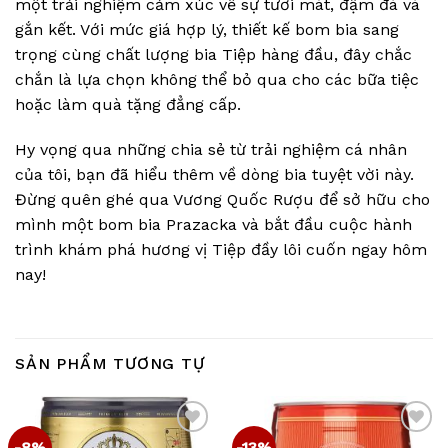
một trải nghiệm cảm xúc về sự tươi mát, đậm đà và
gắn kết. Với mức giá hợp lý, thiết kế bom bia sang
trọng cùng chất lượng bia Tiệp hàng đầu, đây chắc
chắn là lựa chọn không thể bỏ qua cho các bữa tiệc
hoặc làm quà tặng đẳng cấp.
Hy vọng qua những chia sẻ từ trải nghiệm cá nhân
của tôi, bạn đã hiểu thêm về dòng bia tuyệt vời này.
Đừng quên ghé qua Vương Quốc Rượu để sở hữu cho
mình một bom bia Prazacka và bắt đầu cuộc hành
trình khám phá hương vị Tiệp đầy lôi cuốn ngay hôm
nay!
SẢN PHẨM TƯƠNG TỰ
-8%
-13%
Add
Add