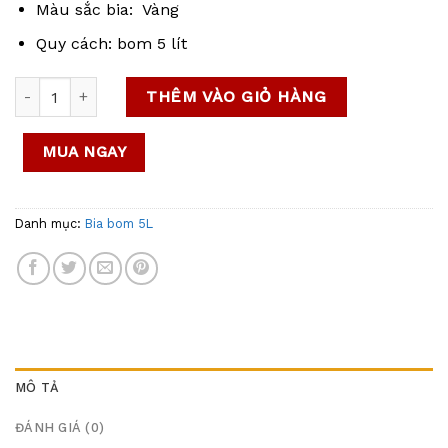
Màu sắc bia: Vàng
Quy cách: bom 5 lít
Bia Prazacka Pale Lager 4% – Bom 5 Lit: Hương vị Tiệp truy
THÊM VÀO GIỎ HÀNG
MUA NGAY
Danh mục:
Bia bom 5L
MÔ TẢ
ĐÁNH GIÁ (0)