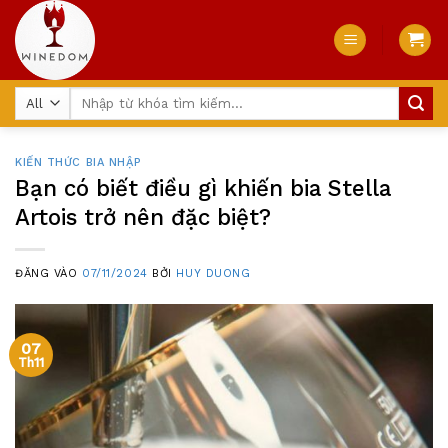
Skip
to
content
Tìm
kiếm:
KIẾN THỨC BIA NHẬP
Bạn có biết điều gì khiến bia Stella
Artois trở nên đặc biệt?
ĐĂNG VÀO
07/11/2024
BỞI
HUY DUONG
07
Th11