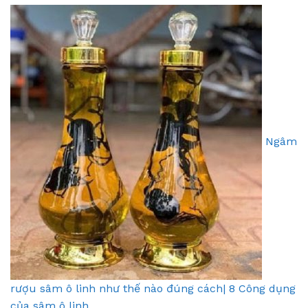
Ngâm
rượu sâm ô linh như thế nào đúng cách| 8 Công dụng
của sâm ô linh