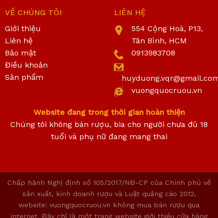
VỀ CHÚNG TÔI
LIÊN HỆ
Giới thiệu
554 Cộng Hoà, P13,
Liên hệ
Tân Bình, HCM
Bảo mật
0913983708
Điều khoản
Sản phẩm
huyduong.vqr@gmail.co
vuongquocruou.vn
Website đang trong thời gian hoàn thiện
Chúng tôi không bán rượu, bia cho người chưa đủ 18
tuổi và phụ nữ đang mang thai
Chấp hành Nghị định số 105/2017/NĐ-CP của Chính phủ về
sản xuất, kinh doanh rượu và Luật quảng cáo 2012,
website: vuongquocruou.vn không mua bán rượu qua
internet. Đây chỉ là một trang website giới thiệu cửa hàng