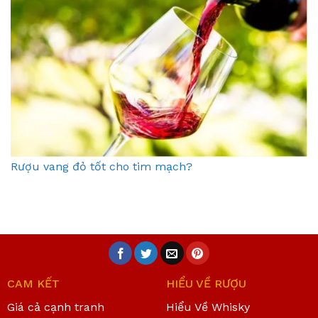
Rượu vang đỏ tốt cho tim mạch?
CAM KẾT
HIỂU VỀ RƯỢU
Giá cả cạnh tranh
Hiểu Về Whisky