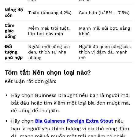
Nồng độ
Thấp (khoảng 4.2%)
Cao hơn (từ 5% – 7.5%)
cồn
Cảm
Mềm mại, trôi tuột,
Mạnh mẽ, sủi bọt, sảng
giác
lớp bọt dày mịn
khoái
uống
Đối
Người mới uống bia
Người đã quen uống bia,
tượng
đen, thích sự nhẹ
thích vị đậm đà, mạnh
phù hợp
nhàng
mẽ
Tóm tắt: Nên chọn loại nào?
Kết luận rất đơn giản:
Hãy chọn Guinness Draught nếu bạn là người mới
bắt đầu hoặc tìm kiếm một loại bia đen mượt mà,
dễ uống để thư giãn.
Hãy chọn
Bia Guinness Foreign Extra Stout
nếu
bạn là người yêu thích hương vị bia thủ công đậm
đà, mạnh mẽ và muốn một trải nghiệm có chiều