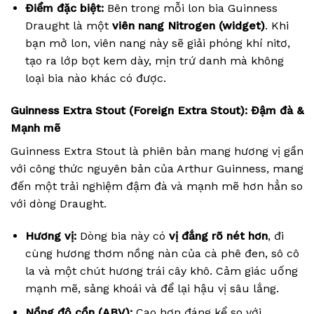
Điểm đặc biệt:
Bên trong mỗi lon bia Guinness
Draught là một
viên nang Nitrogen (widget)
. Khi
bạn mở lon, viên nang này sẽ giải phóng khí nitơ,
tạo ra lớp bọt kem dày, mịn trứ danh mà không
loại bia nào khác có được.
Guinness Extra Stout (Foreign Extra Stout): Đậm đà &
Mạnh mẽ
Guinness Extra Stout là phiên bản mang hương vị gần
với công thức nguyên bản của Arthur Guinness, mang
đến một trải nghiệm đậm đà và mạnh mẽ hơn hẳn so
với dòng Draught.
Hương vị:
Dòng bia này có
vị đắng rõ nét hơn
, đi
cùng hương thơm nồng nàn của cà phê đen, sô cô
la và một chút hương trái cây khô. Cảm giác uống
mạnh mẽ, sảng khoái và để lại hậu vị sâu lắng.
Nồng độ cồn (ABV):
Cao hơn đáng kể so với