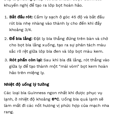
khuyến nghị để tạo ra lớp bọt hoàn hảo.
Bắt đầu rót:
Cầm ly sạch ở góc 45 độ và bắt đầu
rót bia nhẹ nhàng vào thành ly cho đến khi đầy
khoảng 3/4.
Để bia lắng:
Đặt ly bia thẳng đứng trên bàn và chờ
cho bọt bia lắng xuống, tạo ra sự phân tách màu
sắc rõ rệt giữa lớp bia đen và lớp bọt màu kem.
Rót phần còn lại:
Sau khi bia đã lắng, rót thẳng vào
giữa ly để tạo thành một “mái vòm” bọt kem hoàn
hảo trên miệng ly.
Nhiệt độ uống lý tưởng
Các loại bia Guinness ngon nhất khi được phục vụ
lạnh, ở nhiệt độ khoảng
6°C
. Uống bia quá lạnh sẽ
làm mất đi các nốt hương vị phức hợp của mạch nha
rang.