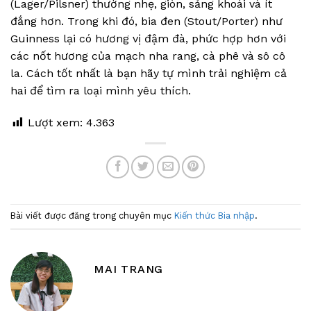
(Lager/Pilsner) thường nhẹ, giòn, sảng khoái và ít
đắng hơn. Trong khi đó, bia đen (Stout/Porter) như
Guinness lại có hương vị đậm đà, phức hợp hơn với
các nốt hương của mạch nha rang, cà phê và sô cô
la. Cách tốt nhất là bạn hãy tự mình trải nghiệm cả
hai để tìm ra loại mình yêu thích.
Lượt xem:
4.363
Bài viết được đăng trong chuyên mục
Kiến thức Bia nhập
.
MAI TRANG