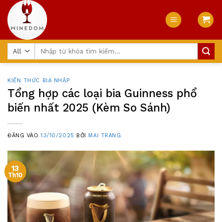
Skip
to
content
Tìm
kiếm:
KIẾN THỨC BIA NHẬP
Tổng hợp các loại bia Guinness phổ
biến nhất 2025 (Kèm So Sánh)
ĐĂNG VÀO
13/10/2025
BỞI
MAI TRANG
13
Th10