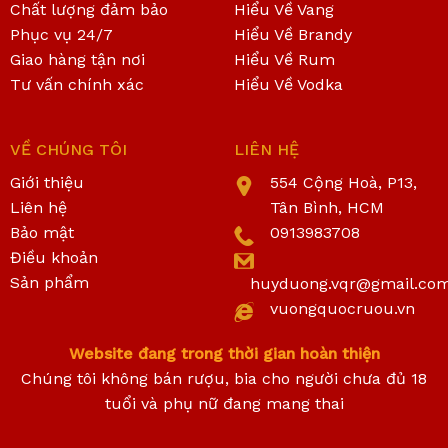
Chất lượng đảm bảo
Hiểu Về Vang
Phục vụ 24/7
Hiểu Về Brandy
Giao hàng tận nơi
Hiểu Về Rum
Tư vấn chính xác
Hiểu Về Vodka
VỀ CHÚNG TÔI
LIÊN HỆ
Giới thiệu
554 Cộng Hoà, P13,
Liên hệ
Tân Bình, HCM
Bảo mật
0913983708
Điều khoản
Sản phẩm
huyduong.vqr@gmail.co
vuongquocruou.vn
Website đang trong thời gian hoàn thiện
Chúng tôi không bán rượu, bia cho người chưa đủ 18
tuổi và phụ nữ đang mang thai