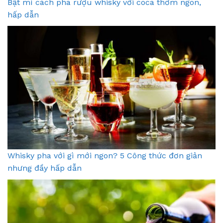
Bật mí cách pha rượu whisky với coca thơm ngon,
hấp dẫn
Whisky pha với gì mới ngon? 5 Công thức đơn giản
nhưng đầy hấp dẫn