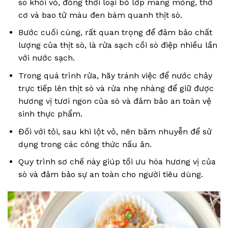
sò khỏi vỏ, đồng thời loại bỏ lớp màng mỏng, thớ
cơ và bao tử màu đen bám quanh thịt sò.
Bước cuối cùng, rất quan trọng để đảm bảo chất
lượng của thịt sò, là rửa sạch cồi sò điệp nhiều lần
với nước sạch.
Trong quá trình rửa, hãy tránh việc để nước chảy
trực tiếp lên thịt sò và rửa nhẹ nhàng để giữ được
hương vị tươi ngon của sò và đảm bảo an toàn vệ
sinh thực phẩm.
Đối với tỏi, sau khi lột vỏ, nên băm nhuyễn để sử
dụng trong các công thức nấu ăn.
Quy trình sơ chế này giúp tối ưu hóa hương vị của
sò và đảm bảo sự an toàn cho người tiêu dùng.