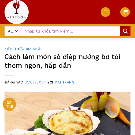
Skip
to
content
Tìm
kiếm:
KIẾN THỨC BIA NHẬP
Cách làm món sò điệp nướng bơ tỏi
thơm ngon, hấp dẫn
ĐĂNG VÀO
21/06/2024
BỞI
MAI TRANG
21
Th6