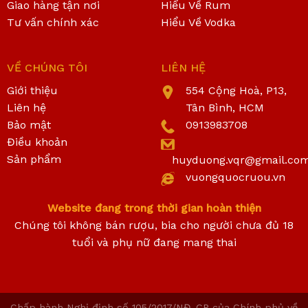
Giao hàng tận nơi
Hiểu Về Rum
Tư vấn chính xác
Hiểu Về Vodka
VỀ CHÚNG TÔI
LIÊN HỆ
Giới thiệu
554 Cộng Hoà, P13,
Liên hệ
Tân Bình, HCM
Bảo mật
0913983708
Điều khoản
Sản phẩm
huyduong.vqr@gmail.co
vuongquocruou.vn
Website đang trong thời gian hoàn thiện
Chúng tôi không bán rượu, bia cho người chưa đủ 18
tuổi và phụ nữ đang mang thai
Chấp hành Nghị định số 105/2017/NĐ-CP của Chính phủ về