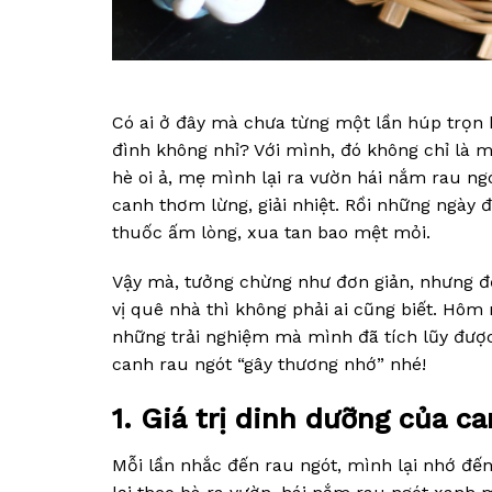
Có ai ở đây mà chưa từng một lần húp trọn
đình không nhỉ? Với mình, đó không chỉ là 
hè oi ả, mẹ mình lại ra vườn hái nắm rau ng
canh thơm lừng, giải nhiệt. Rồi những ngày đ
thuốc ấm lòng, xua tan bao mệt mỏi.
Vậy mà, tưởng chừng như đơn giản, nhưng đ
vị quê nhà thì không phải ai cũng biết. Hôm
những trải nghiệm mà mình đã tích lũy đượ
canh rau ngót “gây thương nhớ” nhé!
1. Giá trị dinh dưỡng của c
Mỗi lần nhắc đến rau ngót, mình lại nhớ đế