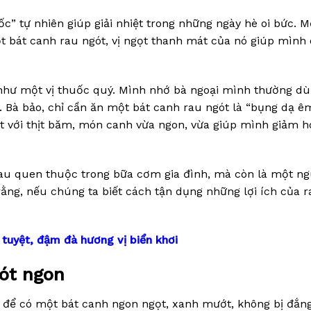
ốc” tự nhiên giúp giải nhiệt trong những ngày hè oi bức. M
t bát canh rau ngót, vị ngọt thanh mát của nó giúp mình
 như một vị thuốc quý. Mình nhớ bà ngoại mình thường d
 Bà bảo, chỉ cần ăn một bát canh rau ngót là “bụng dạ êm
ót với thịt băm, món canh vừa ngon, vừa giúp mình giảm h
rau quen thuộc trong bữa cơm gia đình, mà còn là một n
 rằng, nếu chúng ta biết cách tận dụng những lợi ích của 
 tuyệt, đậm đà hương vị biển khơi
gót ngon
 để có một bát canh ngon ngọt, xanh mướt, không bị đắng