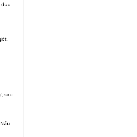
h đúc
gót,
g, sau
. Nấu