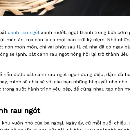
 bát
canh rau ngót
xanh mướt, ngọt thanh trong bữa cơm 
một món ăn, mà còn là cả một bầu trời kỷ niệm. Nhớ nhữn
ót non mơn mởn, chỉ vài phút sau là cả nhà đã có ngay bá
ông se lạnh, bát canh rau ngót nóng hổi lại trở thành liều
ể nấu được bát canh rau ngót ngon đúng điệu, đậm đà h
 nay, mình sẽ chia sẻ với các bạn những bí quyết nho nhỏ,
c trong suốt hành trình yêu bếp, để cùng nhau tạo nên m
anh rau ngót
n khu vườn nhỏ của bà ngoại. Ngày ấy, cứ mỗi buổi chiều,