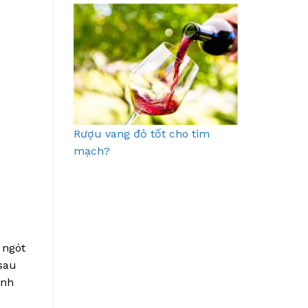
Rượu vang đỏ tốt cho tim
mạch?
 ngót
sau
inh