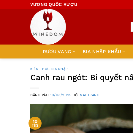
Skip
VƯƠNG QUỐC RƯỢU
to
content
RƯỢU VANG
BIA NHẬP KHẨU
KIẾN THỨC BIA NHẬP
Canh rau ngót: Bí quyết n
ĐĂNG VÀO
10/03/2025
BỞI
MAI TRANG
10
Th3