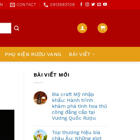
ON
CONTACT
0913983708
PHỤ KIỆN RƯỢU VANG
BÀI VIẾT
BÀI VIẾT MỚI
Bia craft Mỹ nhập
khẩu: Hành trình
khám phá tinh hoa thủ
công đẳng cấp tại
Vương Quốc Rượu
Top thương hiệu bia
châu Âu: Những giọt