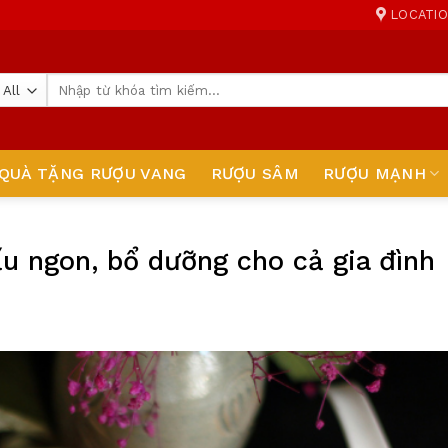
LOCATI
Tìm
kiếm:
QUÀ TẶNG RƯỢU VANG
RƯỢU SÂM
RƯỢU MẠNH
ấu ngon, bổ dưỡng cho cả gia đình