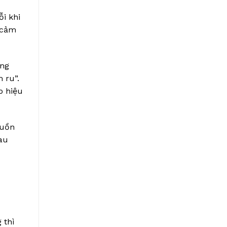
ỗi khi
 cảm
ùng
 ru”.
o hiệu
guồn
rau
 thì