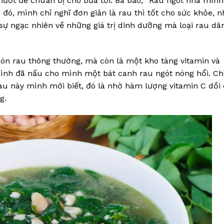
mướt để chuẩn bị cho bữa tối. Bà bảo, “Rau ngót nhà mình
đó, mình chỉ nghĩ đơn giản là rau thì tốt cho sức khỏe, 
 sự ngạc nhiên về những giá trị dinh dưỡng mà loại rau dâ
món rau thông thường, mà còn là một kho tàng vitamin và
ình đã nấu cho mình một bát canh rau ngót nóng hổi. Ch
au này mình mới biết, đó là nhờ hàm lượng vitamin C dồi
g.