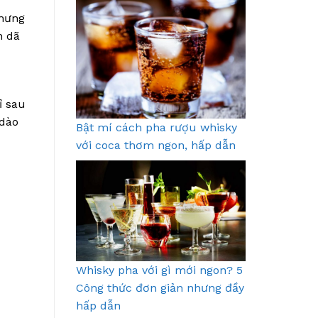
nhưng
n dã
ỉ sau
 dào
Bật mí cách pha rượu whisky
với coca thơm ngon, hấp dẫn
Whisky pha với gì mới ngon? 5
Công thức đơn giản nhưng đầy
hấp dẫn