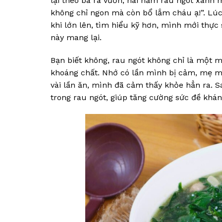
lại theo bà ra vườn, hái nắm rau ngót xanh 
không chỉ ngon mà còn bổ lắm cháu ạ!”. Lúc 
khi lớn lên, tìm hiểu kỹ hơn, mình mới thực
này mang lại.
Bạn biết không, rau ngót không chỉ là một 
khoáng chất. Nhớ có lần mình bị cảm, mẹ m
vài lần ăn, mình đã cảm thấy khỏe hẳn ra. S
trong rau ngót, giúp tăng cường sức đề khán