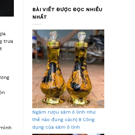
BÀI VIẾT ĐƯỢC ĐỌC NHIỀU
NHẤT
gia
g trưa
t
ương
ón
Ngâm rượu sâm ô linh như
thế nào đúng cách| 8 Công
dụng của sâm ô linh
 mình