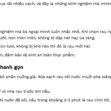
 qua rất nhiều cách, và đây là những kinh nghiệm mà mìn
h nghiệm mà bà ngoại mình luôn nhắc nhở. Khi chọn rau n
ướt, non mơn mởn, không bị dập nát hay úa vàng.
n tươi, không bị khô héo thì đó là rau mới hái.
n, đảm bảo vệ sinh an toàn thực phẩm.
 nhanh gọn
, bỏ phần cuống già. Rửa sạch rau với nước muối pha loãn
vò nhẹ rau trước khi nấu.
i nước đã sôi, nấu trong khoảng 2-3 phút là rau chín tới