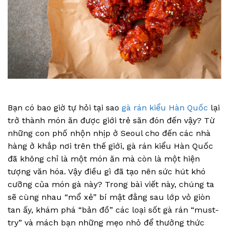
Bạn có bao giờ tự hỏi tại sao
gà rán kiểu Hàn Quốc
lại
trở thành món ăn được giới trẻ săn đón đến vậy? Từ
những con phố nhộn nhịp ở Seoul cho đến các nhà
hàng ở khắp nơi trên thế giới, gà rán kiểu Hàn Quốc
đã không chỉ là một món ăn mà còn là một hiện
tượng văn hóa. Vậy điều gì đã tạo nên sức hút khó
cưỡng của món gà này? Trong bài viết này, chúng ta
sẽ cùng nhau “mổ xẻ” bí mật đằng sau lớp vỏ giòn
tan ấy, khám phá “bản đồ” các loại sốt gà rán “must-
try” và mách bạn những mẹo nhỏ để thưởng thức