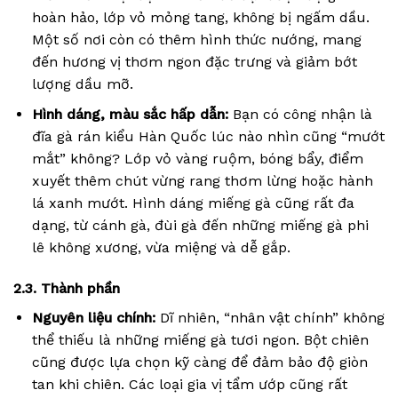
hoàn hảo, lớp vỏ mỏng tang, không bị ngấm dầu.
Một số nơi còn có thêm hình thức nướng, mang
đến hương vị thơm ngon đặc trưng và giảm bớt
lượng dầu mỡ.
Hình dáng, màu sắc hấp dẫn:
Bạn có công nhận là
đĩa gà rán kiểu Hàn Quốc lúc nào nhìn cũng “mướt
mắt” không? Lớp vỏ vàng ruộm, bóng bẩy, điểm
xuyết thêm chút vừng rang thơm lừng hoặc hành
lá xanh mướt. Hình dáng miếng gà cũng rất đa
dạng, từ cánh gà, đùi gà đến những miếng gà phi
lê không xương, vừa miệng và dễ gắp.
2.3. Thành phần
Nguyên liệu chính:
Dĩ nhiên, “nhân vật chính” không
thể thiếu là những miếng gà tươi ngon. Bột chiên
cũng được lựa chọn kỹ càng để đảm bảo độ giòn
tan khi chiên. Các loại gia vị tẩm ướp cũng rất