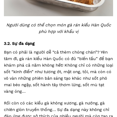
Người dùng có thể chọn món gà rán kiểu Hàn Quốc
phù hợp với khẩu vị
3.2. Sự đa dạng
Bạn có phải là người dễ “cả thèm chóng chán”? Yên
tâm đi, gà rán kiểu Hàn Quốc có đủ “biến tấu” để bạn
khám phá cả năm không hết! Không chỉ có những loại
sốt “kinh điển” như tương ớt, mật ong, tỏi, mà còn có
vô vàn những phiên bản sáng tạo khác như sốt phô
mai béo ngậy, sốt hành tây thơm lừng, sốt mù tạt
vàng óng…
Rồi còn có các kiểu gà không xương, gà nướng, gà
chiên giòn truyền thống… Sự đa dạng này không chỉ
đáp ứng được sở thích của nhiều người mà còn tạo ra