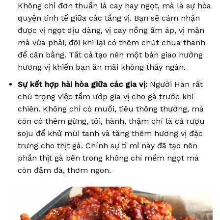
Không chỉ đơn thuần là cay hay ngọt, mà là sự hòa
quyện tinh tế giữa các tầng vị. Bạn sẽ cảm nhận
được vị ngọt dịu dàng, vị cay nồng ấm áp, vị mặn
mà vừa phải, đôi khi lại có thêm chút chua thanh
để cân bằng. Tất cả tạo nên một bản giao hưởng
hương vị khiến bạn ăn mãi không thấy ngán.
Sự kết hợp hài hòa giữa các gia vị:
Người Hàn rất
chú trọng việc tẩm ướp gia vị cho gà trước khi
chiên. Không chỉ có muối, tiêu thông thường, mà
còn có thêm gừng, tỏi, hành, thậm chí là cả rượu
soju để khử mùi tanh và tăng thêm hương vị đặc
trưng cho thịt gà. Chính sự tỉ mỉ này đã tạo nên
phần thịt gà bên trong không chỉ mềm ngọt mà
còn đậm đà, thơm ngon.