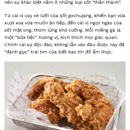
nên sự khác biệt nằm ở những loại sốt “thần thánh”.
Từ cái vị cay xé lưỡi của sốt gochujang, khiến bạn vừa
xuýt xoa vừa muốn ăn tiếp, đến cái vị ngọt ngào của
sốt mật ong, thơm lừng khó cưỡng. Mỗi miếng gà là
một “bữa tiệc” hương vị, kích thích mọi giác quan.
Chính cái sự độc đáo, không lẫn vào đâu được này đã
“đánh gục” trái tim của biết bao tín đồ ẩm thực.