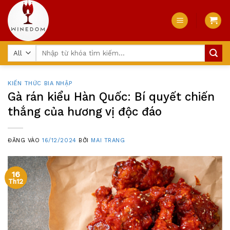
Skip
to
content
Tìm
kiếm:
KIẾN THỨC BIA NHẬP
Gà rán kiểu Hàn Quốc: Bí quyết chiến
thắng của hương vị độc đáo
ĐĂNG VÀO
16/12/2024
BỞI
MAI TRANG
16
Th12