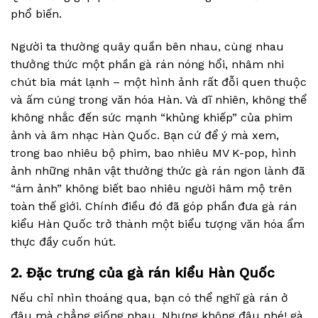
phổ biến.
Người ta thường quây quần bên nhau, cùng nhau
thưởng thức một phần gà rán nóng hổi, nhâm nhi
chút bia mát lạnh – một hình ảnh rất đỗi quen thuộc
và ấm cúng trong văn hóa Hàn. Và dĩ nhiên, không thể
không nhắc đến sức mạnh “khủng khiếp” của phim
ảnh và âm nhạc Hàn Quốc. Bạn cứ để ý mà xem,
trong bao nhiêu bộ phim, bao nhiêu MV K-pop, hình
ảnh những nhân vật thưởng thức gà rán ngon lành đã
“ám ảnh” không biết bao nhiêu người hâm mộ trên
toàn thế giới. Chính điều đó đã góp phần đưa gà rán
kiểu Hàn Quốc trở thành một biểu tượng văn hóa ẩm
thực đầy cuốn hút.
2. Đặc trưng của gà rán kiểu Hàn Quốc
Nếu chỉ nhìn thoáng qua, bạn có thể nghĩ gà rán ở
đâu mà chẳng giống nhau. Nhưng không đâu nhé! gà