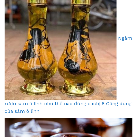
Ngâm
rượu sâm ô linh như thế nào đúng cách| 8 Công dụng
của sâm ô linh