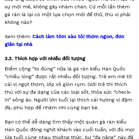
sự mới mẻ, không gây nhàm chán. Cứ mỗi lần thèm
gà rán là lại có một lựa chọn mới để thử, thú vị phải
không nào?
Xem thêm:
Cách làm tôm xào tỏi thơm ngon, đơn
giản tại nhà
3.3. Thích hợp với nhiều đối tượng
Điểm cộng “to đùng” nữa là gà rán kiểu Hàn Quốc
“chiều lòng” được rất nhiều đối tượng. Trẻ em mê tít
cái vị ngọt thơm, lớp vỏ giòn rụm. Giới trẻ thì thích
thú với sự đa dạng của các loại sốt, thỏa sức “check-
in” sống ảo. Người lớn tuổi lại thích cái hương vị đậm
đà, phù hợp để nhâm nhi cùng bạn bè.
Bạn có thể dễ dàng tìm thấy một quán gà rán kiểu
Hàn Quốc đông nghịt khách vào cuối tuần, với đủ mọi
lứa tuổi cùng nhau thưởng thức. Sự “đa năng” này đã