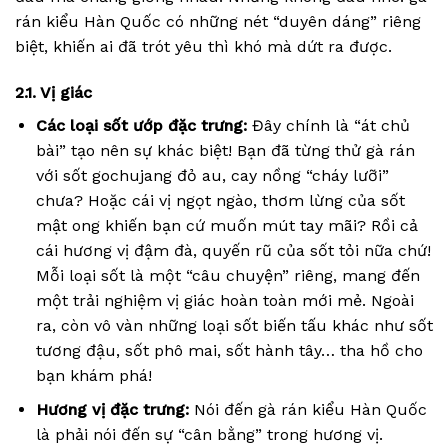
rán kiểu Hàn Quốc có những nét “duyên dáng” riêng
biệt, khiến ai đã trót yêu thì khó mà dứt ra được.
2.1. Vị giác
Các loại sốt ướp đặc trưng:
Đây chính là “át chủ
bài” tạo nên sự khác biệt! Bạn đã từng thử gà rán
với sốt gochujang đỏ au, cay nồng “cháy lưỡi”
chưa? Hoặc cái vị ngọt ngào, thơm lừng của sốt
mật ong khiến bạn cứ muốn mút tay mãi? Rồi cả
cái hương vị đậm đà, quyến rũ của sốt tỏi nữa chứ!
Mỗi loại sốt là một “câu chuyện” riêng, mang đến
một trải nghiệm vị giác hoàn toàn mới mẻ. Ngoài
ra, còn vô vàn những loại sốt biến tấu khác như sốt
tương đậu, sốt phô mai, sốt hành tây… tha hồ cho
bạn khám phá!
Hương vị đặc trưng:
Nói đến gà rán kiểu Hàn Quốc
là phải nói đến sự “cân bằng” trong hương vị.