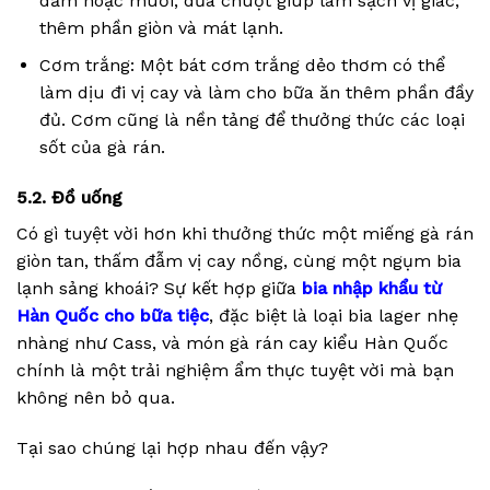
dấm hoặc muối, dưa chuột giúp làm sạch vị giác,
thêm phần giòn và mát lạnh.
Cơm trắng: Một bát cơm trắng dẻo thơm có thể
làm dịu đi vị cay và làm cho bữa ăn thêm phần đầy
đủ. Cơm cũng là nền tảng để thưởng thức các loại
sốt của gà rán.
5.2. Đồ uống
Có gì tuyệt vời hơn khi thưởng thức một miếng gà rán
giòn tan, thấm đẫm vị cay nồng, cùng một ngụm bia
lạnh sảng khoái? Sự kết hợp giữa
bia nhập khẩu từ
Hàn Quốc cho bữa tiệc
, đặc biệt là loại bia lager nhẹ
nhàng như Cass, và món gà rán cay kiểu Hàn Quốc
chính là một trải nghiệm ẩm thực tuyệt vời mà bạn
không nên bỏ qua.
Tại sao chúng lại hợp nhau đến vậy?