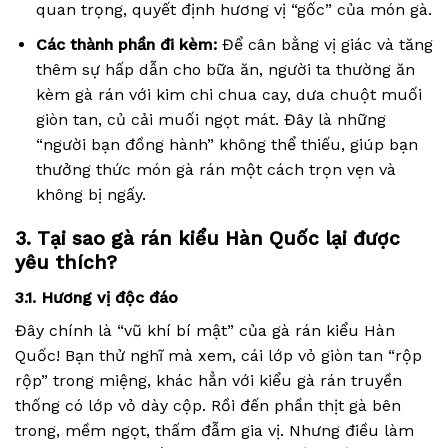
quan trọng, quyết định hương vị “gốc” của món gà.
Các thành phần đi kèm:
Để cân bằng vị giác và tăng
thêm sự hấp dẫn cho bữa ăn, người ta thường ăn
kèm gà rán với kim chi chua cay, dưa chuột muối
giòn tan, củ cải muối ngọt mát. Đây là những
“người bạn đồng hành” không thể thiếu, giúp bạn
thưởng thức món gà rán một cách trọn vẹn và
không bị ngấy.
3. Tại sao gà rán kiểu Hàn Quốc lại được
yêu thích?
3.1. Hương vị độc đáo
Đây chính là “vũ khí bí mật” của gà rán kiểu Hàn
Quốc! Bạn thử nghĩ mà xem, cái lớp vỏ giòn tan “rộp
rộp” trong miệng, khác hẳn với kiểu gà rán truyền
thống có lớp vỏ dày cộp. Rồi đến phần thịt gà bên
trong, mềm ngọt, thấm đẫm gia vị. Nhưng điều làm