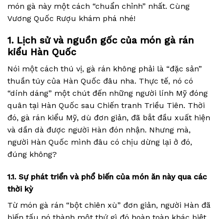
món gà này một cách “chuẩn chỉnh” nhất. Cùng
Vương Quốc Rượu khám phá nhé!
1. Lịch sử và nguồn gốc của món gà rán
kiểu Hàn Quốc
Nói một cách thú vị, gà rán không phải là “đặc sản”
thuần túy của Hàn Quốc đâu nha. Thực tế, nó có
“dính dáng” một chút đến những người lính Mỹ đóng
quân tại Hàn Quốc sau Chiến tranh Triều Tiên. Thời
đó, gà rán kiểu Mỹ, dù đơn giản, đã bắt đầu xuất hiện
và dần dà được người Hàn đón nhận. Nhưng mà,
người Hàn Quốc mình đâu có chịu dừng lại ở đó,
đúng không?
1.1. Sự phát triển và phổ biến của món ăn này qua các
thời kỳ
Từ món gà rán “bột chiên xù” đơn giản, người Hàn đã
biến tấu nó thành một thứ gì đó hoàn toàn khác biệt.