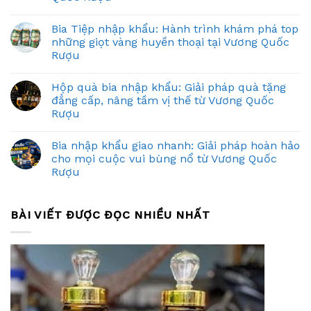
Bia Tiệp nhập khẩu: Hành trình khám phá top
những giọt vàng huyền thoại tại Vương Quốc
Rượu
Hộp quà bia nhập khẩu: Giải pháp quà tặng
đẳng cấp, nâng tầm vị thế từ Vương Quốc
Rượu
Bia nhập khẩu giao nhanh: Giải pháp hoàn hảo
cho mọi cuộc vui bùng nổ từ Vương Quốc
Rượu
BÀI VIẾT ĐƯỢC ĐỌC NHIỀU NHẤT