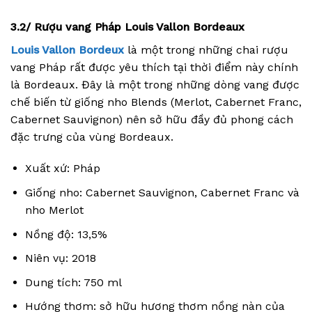
3.2/ Rượu vang Pháp Louis Vallon Bordeaux
Louis Vallon Bordeux
là một trong những chai rượu
vang Pháp rất được yêu thích tại thời điểm này chính
là Bordeaux. Đây là một trong những dòng vang được
chế biến từ giống nho Blends (Merlot, Cabernet Franc,
Cabernet Sauvignon) nên sở hữu đầy đủ phong cách
đặc trưng của vùng Bordeaux.
Xuất xứ: Pháp
Giống nho: Cabernet Sauvignon, Cabernet Franc và
nho Merlot
Nồng độ: 13,5%
Niên vụ: 2018
Dung tích: 750 ml
Hướng thơm: sở hữu hương thơm nồng nàn của