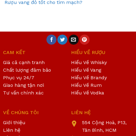
Rượu vang đỏ tốt cho tim mạch?
CAM KẾT
HIỂU VỀ RƯỢU
Giá cả cạnh tranh
Hiểu Về Whisky
Chất lượng đảm bảo
Hiểu Về Vang
Phục vụ 24/7
Hiểu Về Brandy
Giao hàng tận nơi
Hiểu Về Rum
Tư vấn chính xác
Hiểu Về Vodka
VỀ CHÚNG TÔI
LIÊN HỆ
Giới thiệu
554 Cộng Hoà, P13,
Liên hệ
Tân Bình, HCM