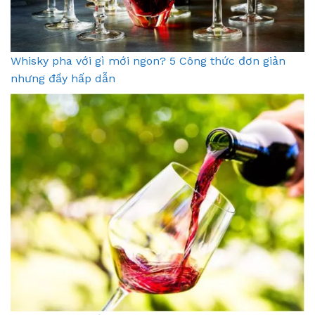
Whisky pha với gì mới ngon? 5 Công thức đơn giản
nhưng đầy hấp dẫn