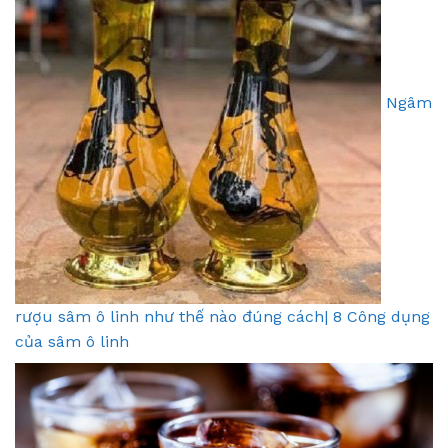
Ngâm
rượu sâm ô linh như thế nào đúng cách| 8 Công dụng
của sâm ô linh