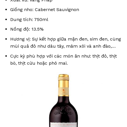
Giống nho: Cabernet Sauvignon
Dung tích: 750ml
Nồng độ: 13.5%
Hương vị: Sự kết hợp giữa mận đen, sim đen, cùng
mùi quả đỏ như dâu tây, mâm xôi và anh đào,…
Cực kỳ phù hợp với các món ăn như: thịt đỏ, thịt
bò, thịt cừu hoặc phô mai.