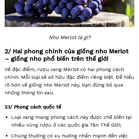
Nho Merlot là gì?
2/ Hai phong chính của giống nho Merlot
– giống nho phổ biến trên thế giới
Về đặc điểm, rượu vang Merlot có hai phong cách
chính. Mỗi loại sẽ sở hữu đặc điểm riêng biệt. Để hiểu
rõ hơn về giống nho Merlot này, bạn đừng bỏ qua
những thông tin sau.
2.1/ Phong cách quốc tế
Loại vang mang phong cách này được chế biến tại
nhiều vùng rượu ở các quốc gia Tân Thế Giới;
Chúng thường có xu hướng nhấn mạnh đến việc