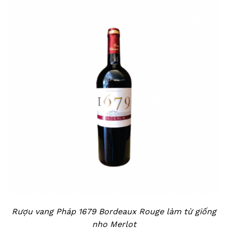
Rượu vang Pháp 1679 Bordeaux Rouge làm từ giống
nho Merlot