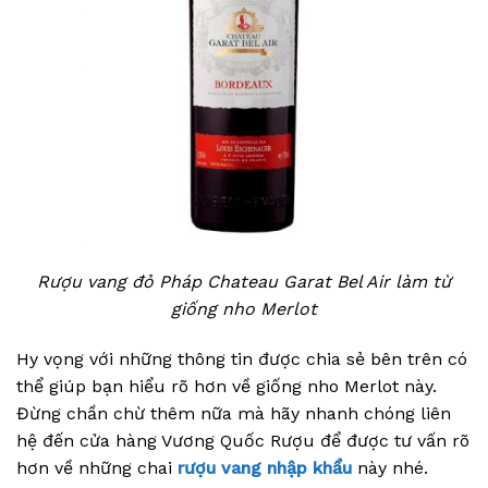
Rượu vang đỏ Pháp Chateau Garat Bel Air làm từ
giống nho Merlot
Hy vọng với những thông tin được chia sẻ bên trên có
thể giúp bạn hiểu rõ hơn về giống nho Merlot này.
Đừng chần chừ thêm nữa mà hãy nhanh chóng liên
hệ đến cửa hàng Vương Quốc Rượu để được tư vấn rõ
hơn về những chai
rượu vang nhập khẩu
này nhé.