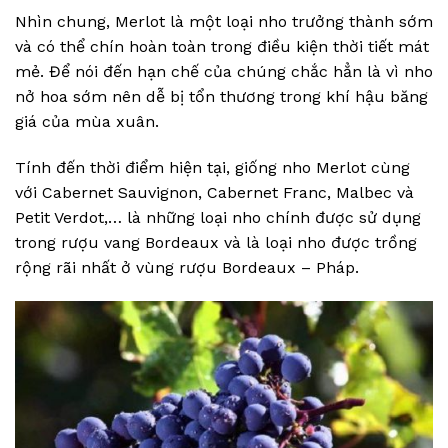
Nhìn chung, Merlot là một loại nho trưởng thành sớm
và có thể chín hoàn toàn trong điều kiện thời tiết mát
mẻ. Để nói đến hạn chế của chúng chắc hẳn là vì nho
nở hoa sớm nên dễ bị tổn thương trong khí hậu băng
giá của mùa xuân.
Tính đến thời điểm hiện tại, giống nho Merlot cùng
với Cabernet Sauvignon, Cabernet Franc, Malbec và
Petit Verdot,… là những loại nho chính được sử dụng
trong rượu vang Bordeaux và là loại nho được trồng
rộng rãi nhất ở vùng rượu Bordeaux – Pháp.