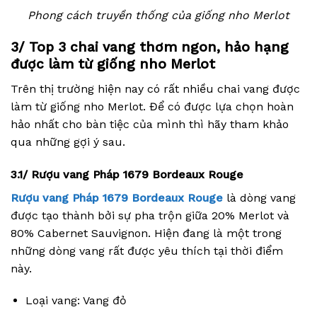
Phong cách truyền thống của giống nho Merlot
3/ Top 3 chai vang thơm ngon, hảo hạng
được làm từ giống nho Merlot
Trên thị trường hiện nay có rất nhiều chai vang được
làm từ giống nho Merlot. Để có được lựa chọn hoàn
hảo nhất cho bàn tiệc của mình thì hãy tham khảo
qua những gợi ý sau.
3.1/ Rượu vang Pháp 1679 Bordeaux Rouge
Rượu vang Pháp 1679 Bordeaux Rouge
là dòng vang
được tạo thành bởi sự pha trộn giữa 20% Merlot và
80% Cabernet Sauvignon. Hiện đang là một trong
những dòng vang rất được yêu thích tại thời điểm
này.
Loại vang: Vang đỏ