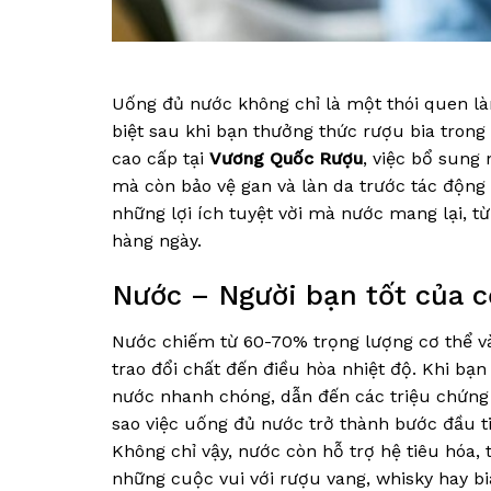
Uống đủ nước không chỉ là một thói quen là
biệt sau khi bạn thưởng thức rượu bia trong
cao cấp tại
Vương Quốc Rượu
, việc bổ sung
mà còn bảo vệ gan và làn da trước tác động 
những lợi ích tuyệt vời mà nước mang lại, từ
hàng ngày.
Nước – Người bạn tốt của c
Nước chiếm từ 60-70% trọng lượng cơ thể và
trao đổi chất đến điều hòa nhiệt độ. Khi bạn
nước nhanh chóng, dẫn đến các triệu chứng 
sao việc uống đủ nước trở thành bước đầu t
Không chỉ vậy, nước còn hỗ trợ hệ tiêu hóa, 
những cuộc vui với rượu vang, whisky hay bi