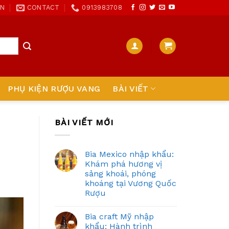
ON
CONTACT
0913983708
PHỤ KIỆN RƯỢU VANG
BÀI VIẾT
BÀI VIẾT MỚI
Bia Mexico nhập khẩu:
Khám phá hương vị
sảng khoái, phóng
khoáng tại Vương Quốc
Rượu
Bia craft Mỹ nhập
khẩu: Hành trình