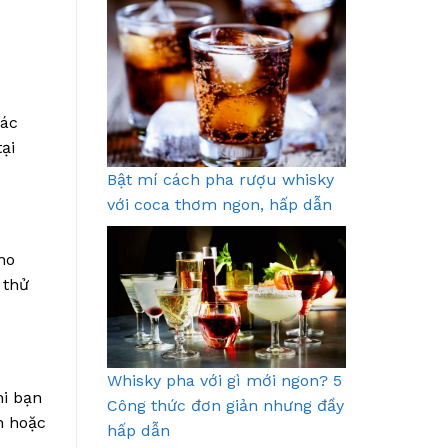
các
ại
Bật mí cách pha rượu whisky
với coca thơm ngon, hấp dẫn
ho
 thử
Whisky pha với gì mới ngon? 5
hi bạn
Công thức đơn giản nhưng đầy
h hoặc
hấp dẫn