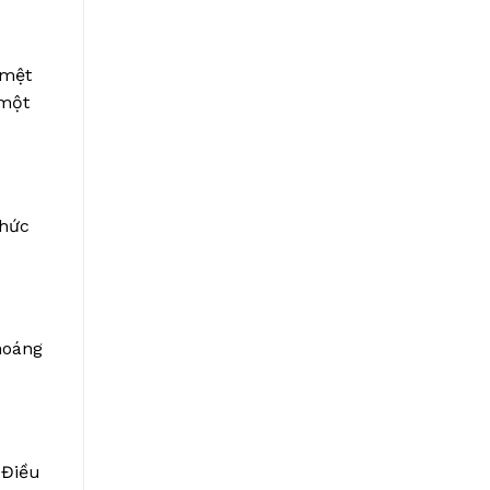
 mệt
 một
thức
hoáng
 Điều