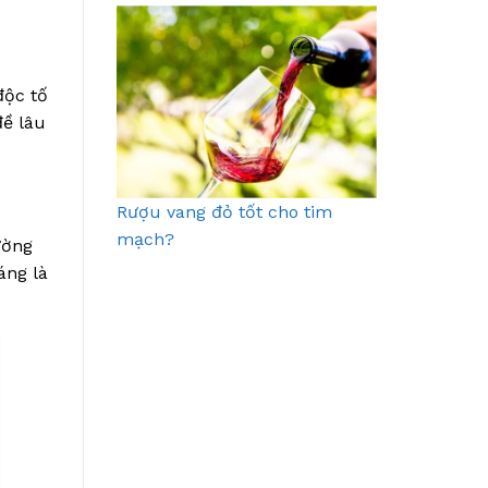
độc tố
đề lâu
Rượu vang đỏ tốt cho tim
mạch?
ường
áng là