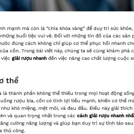
nh mạnh mà còn là “chìa khóa vàng” để duy trì sức khỏe,
 những buổi tiệc vui vẻ. Đối với những tín đồ của các sản
 nước đúng cách không chỉ giúp cơ thể phục hồi nhanh c
của cồn. Trong bài viết này, chúng ta sẽ cùng khám phá ch
 việc
giải rượu nhanh
đến việc nâng cao chất lượng cuộc 
ơ thể
 là thành phần không thể thiếu trong mọi hoạt động sống
 uống rượu bia, cồn có tính lợi tiểu mạnh, khiến cơ thể m
như khô miệng, mệt mỏi, và đau đầu. Điều này giải thích 
iên và quan trọng nhất trong các
cách giải rượu nhanh nhấ
tăng cường năng lượng và giúp bạn duy trì sự tỉnh táo sau
a thủ công.