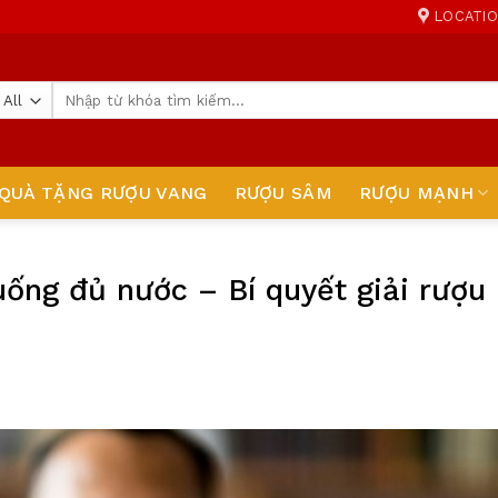
LOCATI
Tìm
kiếm:
QUÀ TẶNG RƯỢU VANG
RƯỢU SÂM
RƯỢU MẠNH
 uống đủ nước – Bí quyết giải rượu