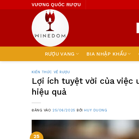
Skip
VƯƠNG QUỐC RƯỢU
to
content
RƯỢU VANG
BIA NHẬP KHẨU
KIẾN THỨC VỀ RƯỢU
Lợi ích tuyệt vời của việc
hiệu quả
ĐĂNG VÀO
25/06/2025
BỞI
HUY DUONG
25