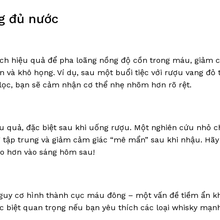
ng đủ nước
ách hiệu quả để pha loãng nồng độ cồn trong máu, giảm 
 và khô họng. Ví dụ, sau một buổi tiệc với rượu vang đỏ t
c lọc, bạn sẽ cảm nhận cơ thể nhẹ nhõm hơn rõ rệt.
u quả, đặc biệt sau khi uống rượu. Một nghiên cứu nhỏ c
g tập trung và giảm cảm giác “mê mẩn” sau khi nhậu. Hãy
áo hơn vào sáng hôm sau!
guy cơ hình thành cục máu đông – một vấn đề tiềm ẩn k
ặc biệt quan trọng nếu bạn yêu thích các loại whisky mạn