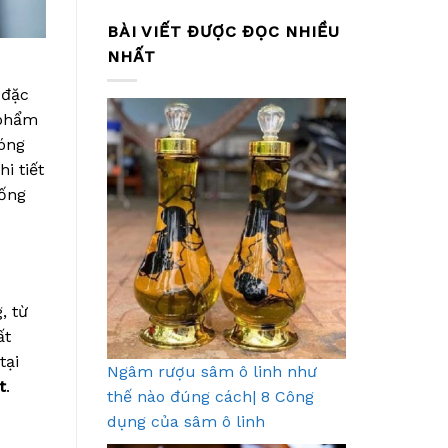
BÀI VIẾT ĐƯỢC ĐỌC NHIỀU
NHẤT
 đặc
 phẩm
hóng
i tiết
sống
, từ
ất
tại
Ngâm rượu sâm ô linh như
t
.
thế nào đúng cách| 8 Công
dụng của sâm ô linh