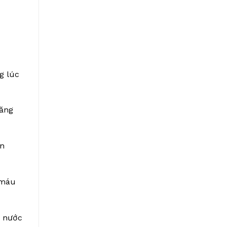
g lúc
tăng
ồn
 máu
g nước