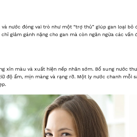
 và nước đóng vai trò như một “trợ thủ” giúp gan loại bỏ 
 chỉ giảm gánh nặng cho gan mà còn ngăn ngừa các vấn 
ạng xỉn màu và xuất hiện nếp nhăn sớm. Bổ sung nước th
 giữ độ ẩm, mịn màng và rạng rỡ. Một ly nước chanh mỗi s
ẹp.