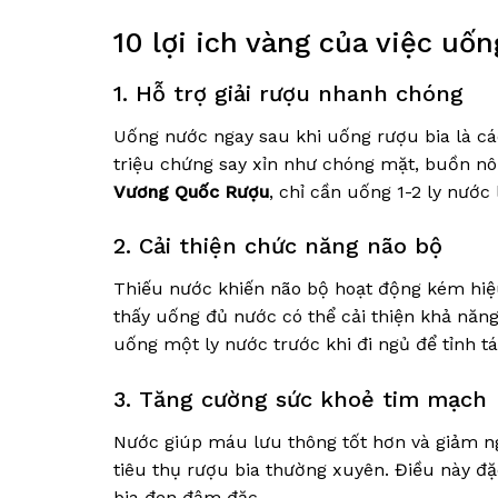
10 lợi ich vàng của việc uố
1. Hỗ trợ giải rượu nhanh chóng
Uống nước ngay sau khi uống rượu bia là c
triệu chứng say xỉn như chóng mặt, buồn nôn
Vương Quốc Rượu
, chỉ cần uống 1-2 ly nướ
2. Cải thiện chức năng não bộ
Thiếu nước khiến não bộ hoạt động kém hiệ
thấy uống đủ nước có thể cải thiện khả năn
uống một ly nước trước khi đi ngủ để tỉnh t
3. Tăng cường sức khoẻ tim mạch
Nước giúp máu lưu thông tốt hơn và giảm n
tiêu thụ rượu bia thường xuyên. Điều này đ
bia đen đậm đặc.