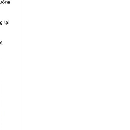
tưởng
 lại
cả