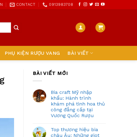
ON
CONTACT
0913983708
PHỤ KIỆN RƯỢU VANG
BÀI VIẾT
BÀI VIẾT MỚI
ng
Bia craft Mỹ nhập
khẩu: Hành trình
khám phá tinh hoa thủ
công đẳng cấp tại
Vương Quốc Rượu
Top thương hiệu bia
châu Âu: Những giọt