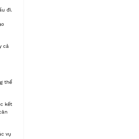
ấu đi.
ạo
y cả
g thể
c kết
 cân
ác vụ