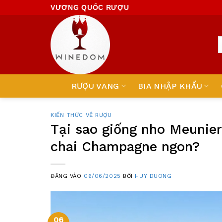
Skip
VƯƠNG QUỐC RƯỢU
to
content
RƯỢU VANG
BIA NHẬP KHẨU
KIẾN THỨC VỀ RƯỢU
Tại sao giống nho Meunie
chai Champagne ngon?
ĐĂNG VÀO
06/06/2025
BỞI
HUY DUONG
06