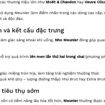
 các thương hiệu lớn như
Moët & Chandon
hay
Veuve Clic
 sử dụng Meunier làm điểm nhấn trong các dòng cao cấp,
ệt và độc đáo.
n và kết cấu đặc trưng
cảm giác sảng khoái khi uống.
Nho Meunier
đóng góp qua
 hỗ trợ quá trình
lên men lần thứ hai trong chai
(phương p
giác miệng tròn trịa, làm tăng trải nghiệm thưởng thức
uá khô (dry – lượng đường thấp) như Brut hay Extra Brut
 tiêu thụ sớm
 vốn có tiềm năng lão hóa tốt hơn,
Meunier
thường được 