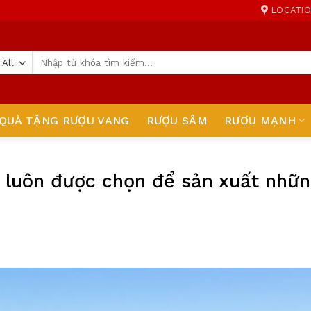
LOCATI
Tìm
kiếm:
QUÀ TẶNG RƯỢU VANG
RƯỢU SÂM
RƯỢU MẠNH
r luôn được chọn để sản xuất nhữ