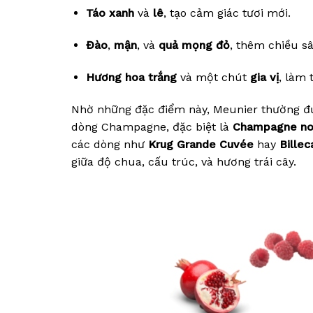
Táo xanh
và
lê
, tạo cảm giác tươi mới.
Đào
,
mận
, và
quả mọng đỏ
, thêm chiều s
Hương hoa trắng
và một chút
gia vị
, làm 
Nhờ những đặc điểm này, Meunier thường đ
dòng Champagne, đặc biệt là
Champagne no
các dòng như
Krug Grande Cuvée
hay
Bille
giữa độ chua, cấu trúc, và hương trái cây.