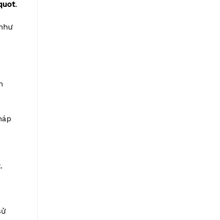
quot
.
 như
n
háp
.
sử