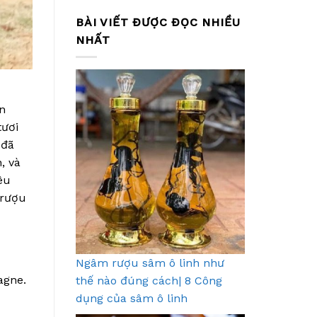
BÀI VIẾT ĐƯỢC ĐỌC NHIỀU
NHẤT
n
tươi
đã
, và
êu
 rượu
Ngâm rượu sâm ô linh như
agne.
thế nào đúng cách| 8 Công
dụng của sâm ô linh