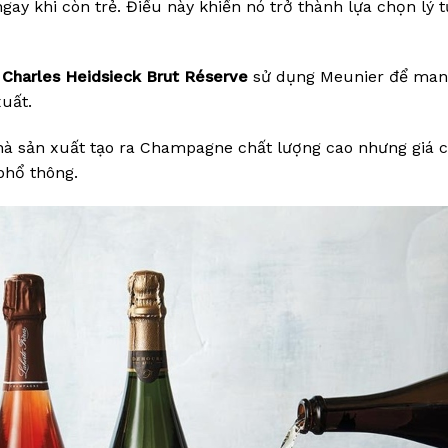
 khi còn trẻ. Điều này khiến nó trở thành lựa chọn lý 
ư
Charles Heidsieck Brut Réserve
sử dụng Meunier để mang
xuất.
hà sản xuất tạo ra Champagne chất lượng cao nhưng giá 
phổ thông.