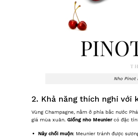
Nho Pinot 
2. Khả năng thích nghi với
Vùng Champagne, nằm ở phía bắc nước Pháp
giá mùa xuân.
Giống nho Meunier
có đặc tín
Nảy chồi muộn
: Meunier tránh được sươn