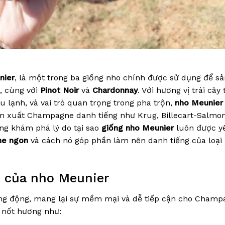
nier
, là một trong ba giống nho chính được sử dụng để sả
, cùng với
Pinot Noir
và
Chardonnay
. Với hương vị trái cây 
ậu lạnh, và vai trò quan trọng trong pha trộn,
nho Meunier
n xuất Champagne danh tiếng như Krug, Billecart-Salmon
ùng khám phá lý do tại sao
giống nho Meunier
luôn được y
e ngon
và cách nó góp phần làm nên danh tiếng của loại
át của nho Meunier
sống động, mang lại sự mềm mại và dễ tiếp cận cho Champ
 nốt hương như: