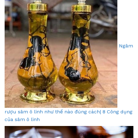
Ngâm
rượu sâm ô linh như thế nào đúng cách| 8 Công dụng
của sâm ô linh