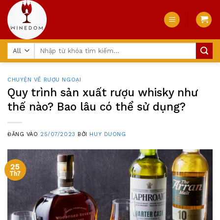
Skip
to
content
Tìm
kiếm:
CHUYỆN VỀ RƯỢU NGOẠI
Quy trình sản xuất rượu whisky như
thế nào? Bao lâu có thể sử dụng?
ĐĂNG VÀO
25/07/2023
BỞI
HUY DUONG
25
Th7