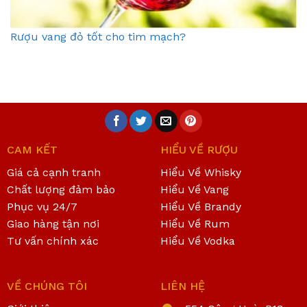
Rượu vang đỏ tốt cho tim mạch?
CAM KẾT
HIỂU VỀ RƯỢU
Giá cả cạnh tranh
Hiểu Về Whisky
Chất lượng đảm bảo
Hiểu Về Vang
Phục vụ 24/7
Hiểu Về Brandy
Giao hàng tận nơi
Hiểu Về Rum
Tư vấn chính xác
Hiểu Về Vodka
VỀ CHÚNG TÔI
LIÊN HỆ