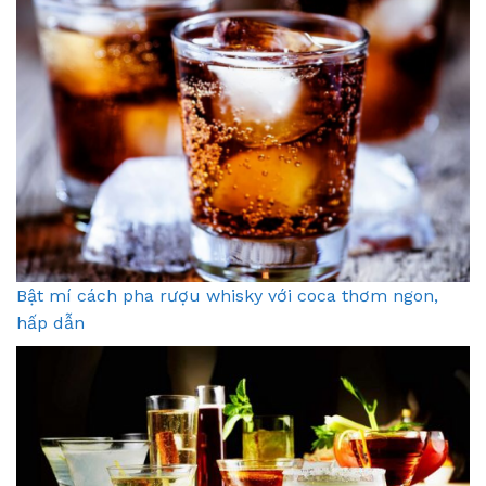
Bật mí cách pha rượu whisky với coca thơm ngon,
hấp dẫn