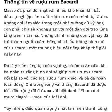
Thông tin về rượu rum Bacardi
Masso đã phải đối mặt với nhiều khó khăn khi bắt
đầu sự nghiệp sản xuất rượu rum của mình tại Cuba.
Không chỉ làm việc trong một nhà xưởng cũ kỹ, ông
còn phải chia sẻ không gian với một đàn dơi treo lủng
lẳng trên mái nhà. Nhưng chính những con vật này đã
trở thành nguồn cảm hứng cho biểu tượng hình dơi
của Bacardi, một thương hiệu nổi tiếng khắp thế giới
ngày nay.
Đó là ý kiến sáng tạo của vợ ông, bà Dona Amalia, khi
bà nhận ra rằng hình dơi sẽ giúp rượu rum Bacardi
nổi bật so với các loại rượu rum khác. Và bà đã hoàn
toàn đúng. Chỉ trong vòng vài tháng, Bacardi đã được
biết đến rộng rãi ở Cuba với biệt danh “El ron del
murcielago” – Rượu của loài dơi.
Tuy nhiên, điều quan trọng nhất làm nên thành công