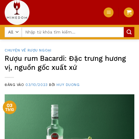
Skip
to
content
Tìm
kiếm:
CHUYỆN VỀ RƯỢU NGOẠI
Rượu rum Bacardi: Đặc trưng hương
vị, nguồn gốc xuất xứ
ĐĂNG VÀO
03/10/2023
BỞI
HUY DUONG
03
Th10