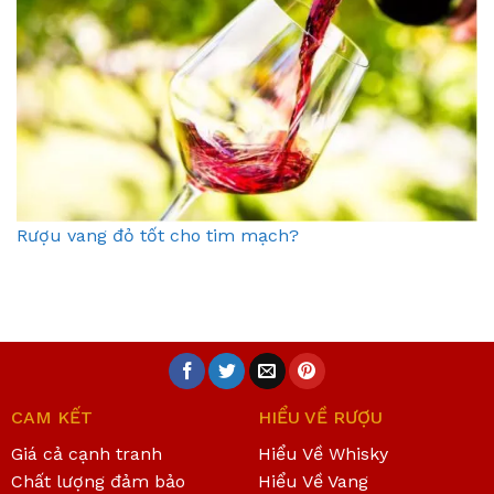
Rượu vang đỏ tốt cho tim mạch?
CAM KẾT
HIỂU VỀ RƯỢU
Giá cả cạnh tranh
Hiểu Về Whisky
Chất lượng đảm bảo
Hiểu Về Vang