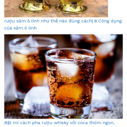
rượu sâm ô linh như thế nào đúng cách| 8 Công dụng
của sâm ô linh
Bật mí cách pha rượu whisky với coca thơm ngon,