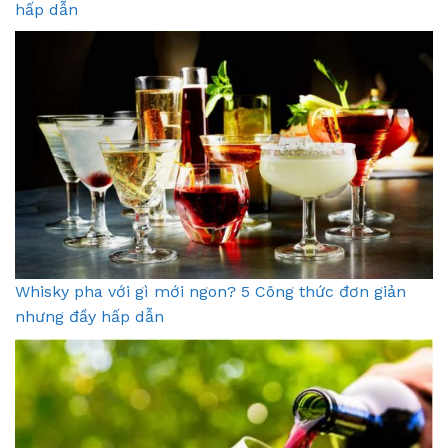
hấp dẫn
Whisky pha với gì mới ngon? 5 Công thức đơn giản
nhưng đầy hấp dẫn