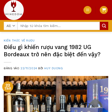
Skip
to
content
Tìm
kiếm:
KIẾN THỨC VỀ RƯỢU
Điều gì khiến rượu vang 1982 UG
Bordeaux trở nên đặc biệt đến vậy?
ĐĂNG VÀO
22/11/2024
BỞI
HUY DUONG
22
Th11