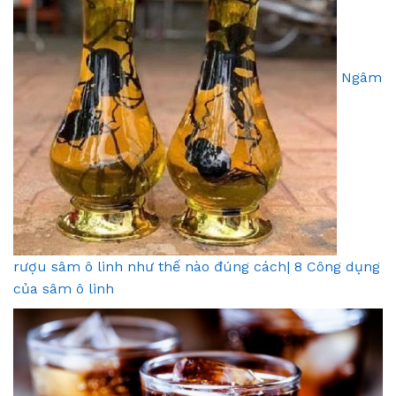
Ngâm
rượu sâm ô linh như thế nào đúng cách| 8 Công dụng
của sâm ô linh