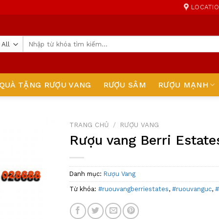
LOCATI
Tìm
kiếm:
QUÀ TẶNG RƯỢU VANG
RƯỢU SÂM
RƯỢU MẠNH
TRANG CHỦ
/
RƯỢU VANG
Rượu vang Berri Estat
Add to
wishlist
Danh mục:
Rượu Vang
Từ khóa:
#ruouvangberriestates
,
#ruouvanguc
,
#