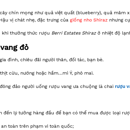
i cây chín mọng như quả việt quất (blueberry), quả mâm x
 Hậu vị chát nhẹ, đặc trưng của
giống nho Shiraz
nhưng cực
 khi thưởng thức rượu
Berri Estates Shiraz
ở nhiệt độ lạn
 vang đỏ
ia đình, chiêu đãi người thân, đối tác, bạn bè.
dê, thịt cừu, nướng hoặc hầm…mì Ý, phô mai.
đông đảo người uống rượu vang ưa chuộng là chai
rượu v
m đến lý tưởng hàng đầu để bạn có thể mua được loại rượu
 an toàn trên phạm vi toàn quốc;