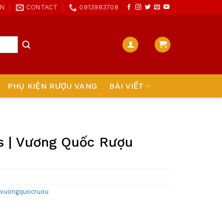
ON
CONTACT
0913983708
PHỤ KIỆN RƯỢU VANG
BÀI VIẾT
es | Vương Quốc Rượu
vuongquocruou