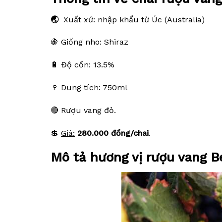
🌏
Xuất xứ: nhập khẩu từ Úc (Australia)
🍇 Giống nho: Shiraz
🔋 Độ cồn: 13.5%
🍷 Dung tích: 750ml
🔴 Rượu vang đỏ.
💲
Giá:
280.000 đồng/chai
.
Mô tả hương vị rượu vang Be