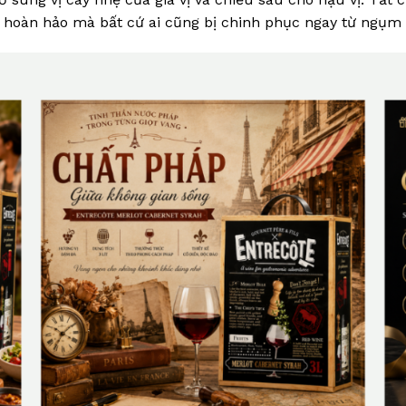
hoàn hảo mà bất cứ ai cũng bị chinh phục ngay từ ngụm 