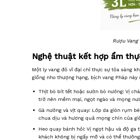
Rượu Vang 
Nghệ thuật kết hợp ẩm thự
Một ly vang đỏ vĩ đại chỉ thực sự tỏa sáng 
giống nho thượng hạng, bịch vang Pháp này r
Thịt bò bít tết hoặc sườn bò nướng: Vị ch
trở nên mềm mại, ngọt ngào và mọng nư
Gà nướng và vịt quay: Lớp da giòn rụm bé
chua dịu và hương quả mọng chín của gi
Heo quay bánh hỏi: Vị ngọt hậu và độ ga 
khách không bị ngấy mỡ và có thể thưởng 