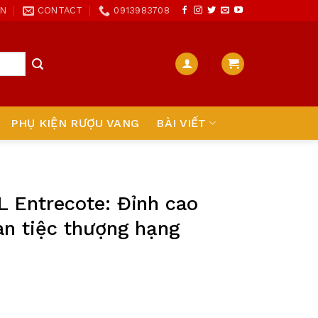
ON
CONTACT
0913983708
PHỤ KIỆN RƯỢU VANG
BÀI VIẾT
 Entrecote: Đỉnh cao
àn tiệc thượng hạng