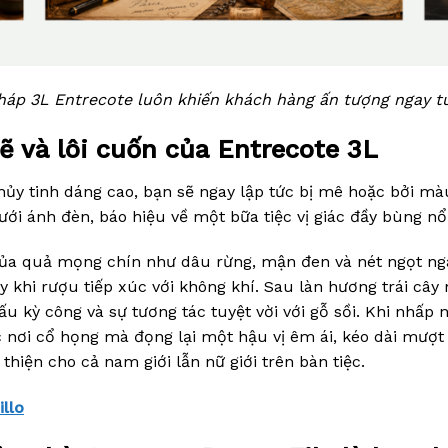
áp 3L Entrecote luôn khiến khách hàng ấn tượng ngay từ
ẽ và lôi cuốn của Entrecote 3L
y thủy tinh dáng cao, bạn sẽ ngay lập tức bị mê hoặc bởi 
ới ánh đèn, báo hiệu về một bữa tiệc vị giác đầy bùng nổ
ủa quả mọng chín như dâu rừng, mận đen và nét ngọt ng
 khi rượu tiếp xúc với không khí. Sau làn hương trái câ
u kỳ công và sự tương tác tuyệt vời với gỗ sồi. Khi nhấp 
 nơi cổ họng mà đọng lại một hậu vị êm ái, kéo dài mượt
hiện cho cả nam giới lẫn nữ giới trên bàn tiệc.
llo