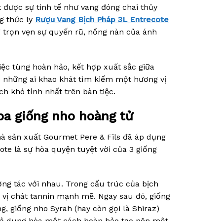
t được sự tinh tế như vang đóng chai thủy
ng thức ly
Rượu Vang Bịch Pháp 3L Entrecote
g trọn vẹn sự quyến rũ, nồng nàn của ánh
iệc tùng hoàn hảo, kết hợp xuất sắc giữa
ho những ai khao khát tìm kiếm một hương vị
 khó tính nhất trên bàn tiệc.
ba giống nho hoàng tử
hà sản xuất Gourmet Pere & Fils đã áp dụng
te là sự hòa quyện tuyệt vời của 3 giống
ng tác với nhau. Trong cấu trúc của bịch
 vị chát tannin mạnh mẽ. Ngay sau đó, giống
 giống nho Syrah (hay còn gọi là Shiraz)
t cả dung hòa một cách hoàn hảo tạo nên một