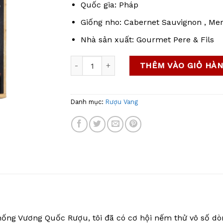
Quốc gia: Pháp
Giống nho: Cabernet Sauvignon , Merl
Nhà sản xuất: Gourmet Pere & Fils
Rượu Vang Bịch Pháp 3L Entrecote: Đỉnh c
THÊM VÀO GIỎ HÀ
Danh mục:
Rượu Vang
ống Vương Quốc Rượu, tôi đã có cơ hội nếm thử vô số dòn