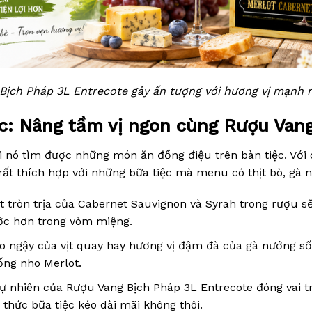
Bịch Pháp 3L Entrecote gây ấn tượng với hương vị mạnh m
c: Nâng tầm vị ngon cùng Rượu Vang
khi nó tìm được những món ăn đồng điệu trên bàn tiệc. Vớ
ất thích hợp với những bữa tiệc mà menu có thịt bò, gà n
át tròn trịa của Cabernet Sauvignon và Syrah trong rượu sẽ
ớc hơn trong vòm miệng.
o ngậy của vịt quay hay hương vị đậm đà của gà nướng sốt
ống nho Merlot.
tự nhiên của Rượu Vang Bịch Pháp 3L Entrecote đóng vai tr
thức bữa tiệc kéo dài mãi không thôi.