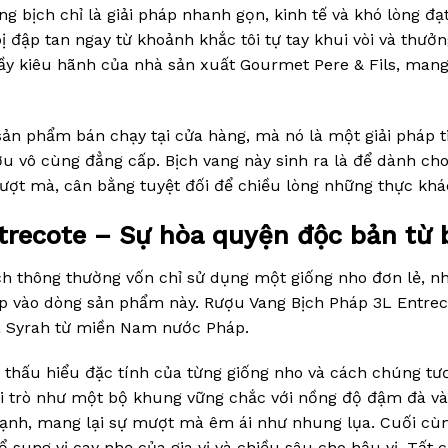
g bịch chỉ là giải pháp nhanh gọn, kinh tế và khó lòng đạ
ị đập tan ngay từ khoảnh khắc tôi tự tay khui vòi và thưở
 đầy kiêu hãnh của nhà sản xuất Gourmet Pere & Fils, man
 sản phẩm bán chạy tại cửa hàng, mà nó là một giải pháp t
ượu vô cùng đẳng cấp. Bịch vang này sinh ra là để dành c
 mà, cân bằng tuyệt đối để chiều lòng những thực khách
recote – Sự hòa quyện độc bản từ 
ch thông thường vốn chỉ sử dụng một giống nho đơn lẻ, n
p vào dòng sản phẩm này. Rượu Vang Bịch Pháp 3L Entreco
và Syrah từ miền Nam nước Pháp.
 thấu hiểu đặc tính của từng giống nho và cách chúng tươ
i trò như một bộ khung vững chắc với nồng độ đậm đà và
nh, mang lại sự mượt mà êm ái như nhung lụa. Cuối cùng,
 sung vị cay nhẹ của gia vị và chiều sâu cho hậu vị. Tấ