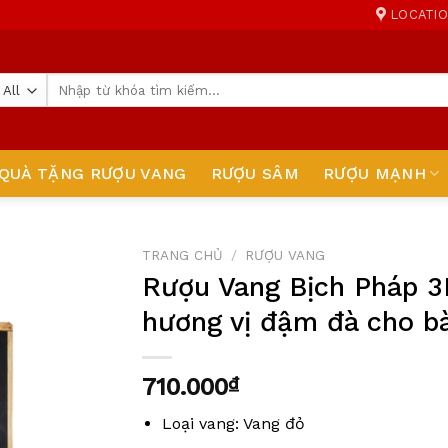
LOCATI
Tìm
kiếm:
QUÀ TẶNG RƯỢU VANG
RƯỢU SÂM
RƯỢU MẠNH
TRANG CHỦ
/
RƯỢU VANG
Rượu Vang Bịch Pháp 3L
Add to
hương vị đậm đà cho b
wishlist
710.000
₫
Loại vang: Vang đỏ