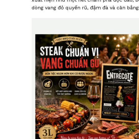
dòng vang đỏ quyến rũ, đậm đà và cân bằng 