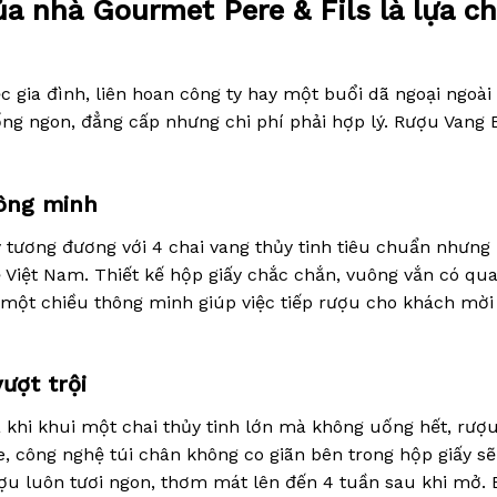
 của nhà Gourmet Pere & Fils là lựa 
gia đình, liên hoan công ty hay một buổi dã ngoại ngoài t
ng ngon, đẳng cấp nhưng chi phí phải hợp lý. Rượu Vang B
hông minh
 tương đương với 4 chai vang thủy tinh tiêu chuẩn nhưng 
 Việt Nam. Thiết kế hộp giấy chắc chắn, vuông vắn có qua
t một chiều thông minh giúp việc tiếp rượu cho khách mời
ượt trội
 khi khui một chai thủy tinh lớn mà không uống hết, rượu 
 công nghệ túi chân không co giãn bên trong hộp giấy sẽ
ượu luôn tươi ngon, thơm mát lên đến 4 tuần sau khi mở. 