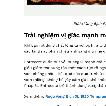
Rượu Vang Bịch Ph
Trải nghiệm vị giác mạnh m
Khi bạn rót dòng chất lỏng từ vòi bịch ra l
sâu lắng này phản chiếu ánh sáng dịu nhẹ dư
Entrecote cuốn hút với hương vị mạnh mẽ c
giấu giếm mà bung tỏa một cách rực rỡ ngay
vani phảng phất – kết quả của quá trình ủ nấ
vòm miệng, không hề gây cảm giác khô khốc
Pháp 3L Entrecote trở thành dòng vang thân t
Xem thêm:
Rượu Vang Bịch 3L 1920 Temprani