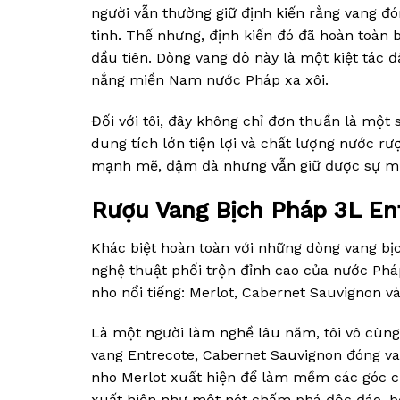
người vẫn thường giữ định kiến rằng vang đón
tinh. Thế nhưng, định kiến đó đã hoàn toàn b
đầu tiên. Dòng vang đỏ này là một kiệt tác
nắng miền Nam nước Pháp xa xôi.
Đối với tôi, đây không chỉ đơn thuần là một
dung tích lớn tiện lợi và chất lượng nước r
mạnh mẽ, đậm đà nhưng vẫn giữ được sự mượt
Rượu Vang Bịch Pháp 3L Ent
Khác biệt hoàn toàn với những dòng vang bị
nghệ thuật phối trộn đỉnh cao của nước Phá
nho nổi tiếng: Merlot, Cabernet Sauvignon 
Là một người làm nghề lâu năm, tôi vô cùng
vang Entrecote, Cabernet Sauvignon đóng va
nho Merlot xuất hiện để làm mềm các góc cạ
xuất hiện như một nét chấm phá độc đáo, bổ