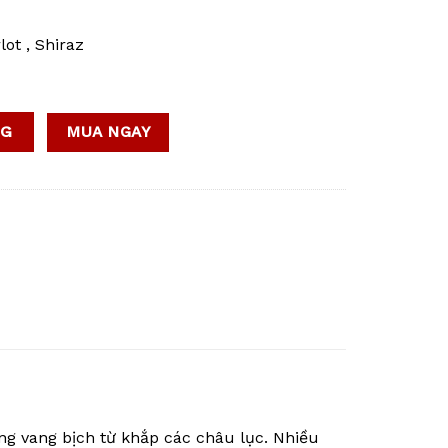
ot , Shiraz
ao hương vị đậm đà cho bàn tiệc thượng hạng số lượng
NG
MUA NGAY
g vang bịch từ khắp các châu lục. Nhiều