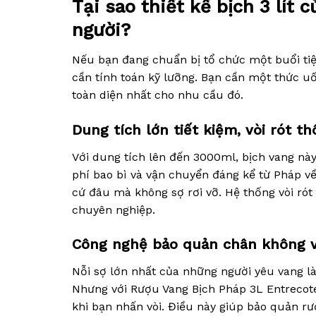
Tại sao thiết kế bịch 3 lít
người?
Nếu bạn đang chuẩn bị tổ chức một buổi tiệc 
cần tính toán kỹ lưỡng. Bạn cần một thức uố
toàn diện nhất cho nhu cầu đó.
Dung tích lớn tiết kiệm, vòi rót t
Với dung tích lên đến 3000ml, bịch vang này
phí bao bì và vận chuyển đáng kể từ Pháp về
cứ đâu mà không sợ rơi vỡ. Hệ thống vòi ró
chuyên nghiệp.
Công nghệ bảo quản chân không v
Nỗi sợ lớn nhất của những người yêu vang là
Nhưng với Rượu Vang Bịch Pháp 3L Entrecote,
khi bạn nhấn vòi. Điều này giúp bảo quản r