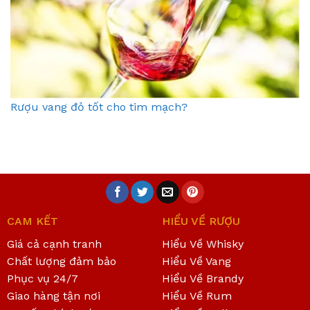
Rượu vang đỏ tốt cho tim mạch?
CAM KẾT
HIỂU VỀ RƯỢU
Giá cả cạnh tranh
Hiểu Về Whisky
Chất lượng đảm bảo
Hiểu Về Vang
Phục vụ 24/7
Hiểu Về Brandy
Giao hàng tận nơi
Hiểu Về Rum