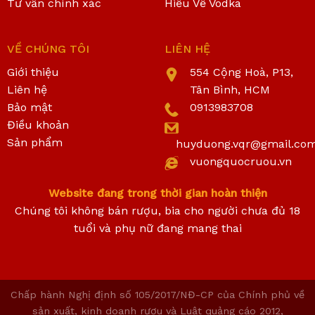
Tư vấn chính xác
Hiểu Về Vodka
VỀ CHÚNG TÔI
LIÊN HỆ
Giới thiệu
554 Cộng Hoà, P13,
Liên hệ
Tân Bình, HCM
Bảo mật
0913983708
Điều khoản
Sản phẩm
huyduong.vqr@gmail.co
vuongquocruou.vn
Website đang trong thời gian hoàn thiện
Chúng tôi không bán rượu, bia cho người chưa đủ 18
tuổi và phụ nữ đang mang thai
Chấp hành Nghị định số 105/2017/NĐ-CP của Chính phủ về
sản xuất, kinh doanh rượu và Luật quảng cáo 2012,