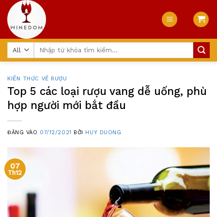
Skip
to
content
Tìm
kiếm:
KIẾN THỨC VỀ RƯỢU
Top 5 các loại rượu vang dễ uống, phù
hợp người mới bắt đầu
ĐĂNG VÀO
07/12/2021
BỞI
HUY DUONG
07
Th12