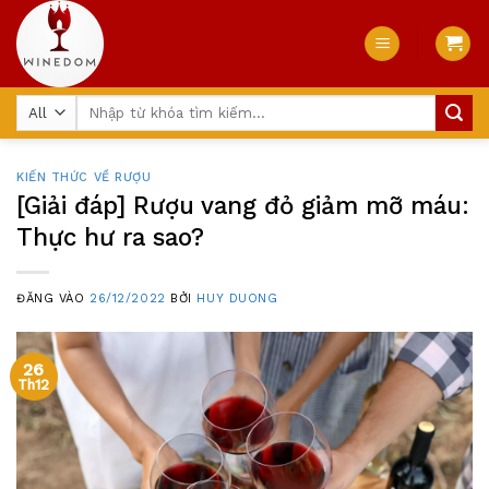
Skip
to
content
Tìm
kiếm:
KIẾN THỨC VỀ RƯỢU
[Giải đáp] Rượu vang đỏ giảm mỡ máu:
Thực hư ra sao?
ĐĂNG VÀO
26/12/2022
BỞI
HUY DUONG
26
Th12