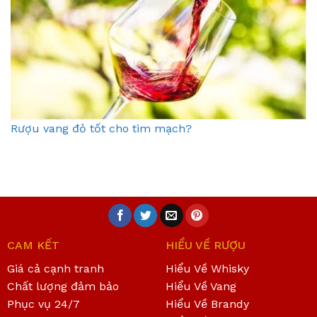
Rượu vang đỏ tốt cho tim mạch?
CAM KẾT
HIỂU VỀ RƯỢU
Giá cả cạnh tranh
Hiểu Về Whisky
Chất lượng đảm bảo
Hiểu Về Vang
Phục vụ 24/7
Hiểu Về Brandy