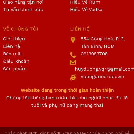
Giao hàng tận nơi
Hiểu Về Rum
Tư vấn chính xác
Hiểu Về Vodka
VỀ CHÚNG TÔI
LIÊN HỆ
Giới thiệu
554 Cộng Hoà, P13,
Liên hệ
Tân Bình, HCM
Bảo mật
0913983708
Điều khoản
Sản phẩm
huyduong.vqr@gmail.co
vuongquocruou.vn
Website đang trong thời gian hoàn thiện
Chúng tôi không bán rượu, bia cho người chưa đủ 18
tuổi và phụ nữ đang mang thai
Chấp hành Nghị định số 105/2017/NĐ-CP của Chính phủ về