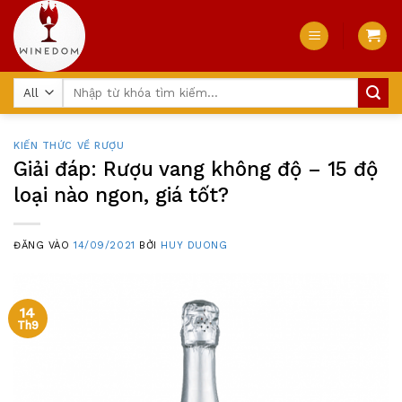
Skip
to
content
Tìm
kiếm:
KIẾN THỨC VỀ RƯỢU
Giải đáp: Rượu vang không độ – 15 độ
loại nào ngon, giá tốt?
ĐĂNG VÀO
14/09/2021
BỞI
HUY DUONG
14
Th9