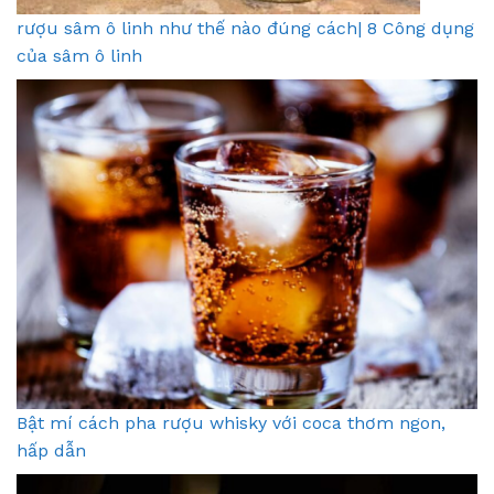
rượu sâm ô linh như thế nào đúng cách| 8 Công dụng
của sâm ô linh
Bật mí cách pha rượu whisky với coca thơm ngon,
hấp dẫn