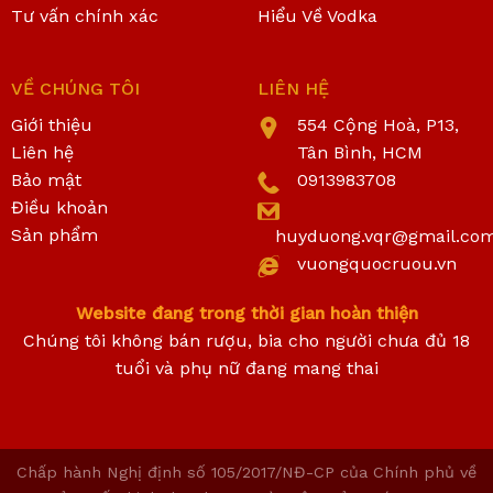
Tư vấn chính xác
Hiểu Về Vodka
VỀ CHÚNG TÔI
LIÊN HỆ
Giới thiệu
554 Cộng Hoà, P13,
Liên hệ
Tân Bình, HCM
Bảo mật
0913983708
Điều khoản
Sản phẩm
huyduong.vqr@gmail.co
vuongquocruou.vn
Website đang trong thời gian hoàn thiện
Chúng tôi không bán rượu, bia cho người chưa đủ 18
tuổi và phụ nữ đang mang thai
Chấp hành Nghị định số 105/2017/NĐ-CP của Chính phủ về