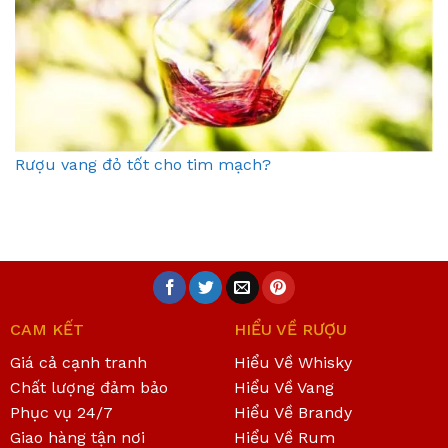
Rượu vang đỏ tốt cho tim mạch?
CAM KẾT
HIỂU VỀ RƯỢU
Giá cả cạnh tranh
Hiểu Về Whisky
Chất lượng đảm bảo
Hiểu Về Vang
Phục vụ 24/7
Hiểu Về Brandy
Giao hàng tận nơi
Hiểu Về Rum