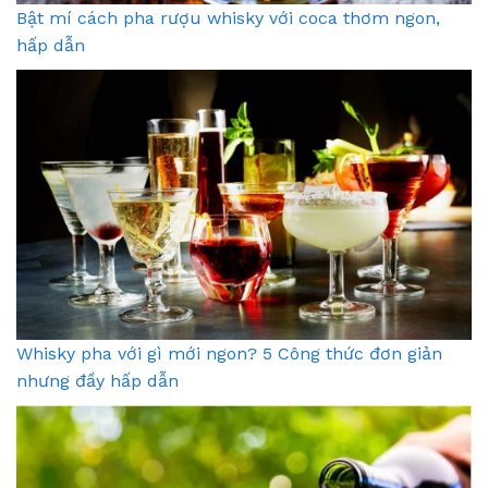
Bật mí cách pha rượu whisky với coca thơm ngon,
hấp dẫn
Whisky pha với gì mới ngon? 5 Công thức đơn giản
nhưng đầy hấp dẫn