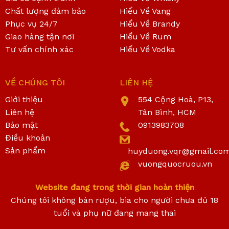
Chất lượng đảm bảo
Hiểu Về Vang
Phục vụ 24/7
Hiểu Về Brandy
Giao hàng tận nơi
Hiểu Về Rum
Tư vấn chính xác
Hiểu Về Vodka
VỀ CHÚNG TÔI
LIÊN HỆ
Giới thiệu
554 Cộng Hoà, P13,
Liên hệ
Tân Bình, HCM
Bảo mật
0913983708
Điều khoản
Sản phẩm
huyduong.vqr@gmail.co
vuongquocruou.vn
Website đang trong thời gian hoàn thiện
Chúng tôi không bán rượu, bia cho người chưa đủ 18
tuổi và phụ nữ đang mang thai