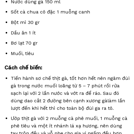
Nước dùng gà 150 ml
Sốt cà chua cô đặc 1 muỗng canh
Bột mì 30 gr
Dầu ăn 1 ít
Bơ lạt 70 gr
Muối, tiêu
Cách chế biến:
Tiến hành sơ chế thịt gà, tốt hơn hết nên ngâm đùi
gà trong nước muối loãng từ 5 – 7 phút rồi rửa
sạch lại với 2 lần nước và vớt ra để ráo. Sau đó
dùng dao cắt 2 đường bên cạnh xương gàlàm lần
lượt đến khi hết thì cho toàn bộ đùi ga ra tô.
Ướp thịt gà với 2 muỗng cà phê muối, 1 muỗng cà
phê tiêu và một ít nhánh lá xạ hương, nên dùng
tay trộn đều và vỗ nhẹ cho gia vị ngấm đều hơn.