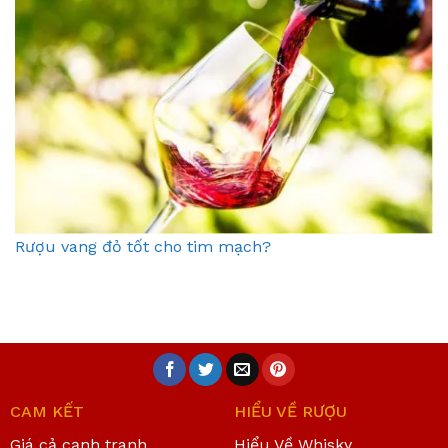
Rượu vang đỏ tốt cho tim mạch?
CAM KẾT
HIỂU VỀ RƯỢU
Giá cả cạnh tranh
Hiểu Về Whisky