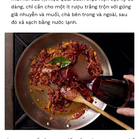
dàng, chỉ cần cho một ít rượu trắng trộn với gừng
giã nhuyễn và muối, chà bên trong và ngoài, sau
đó xả sạch bằng nước lạnh.