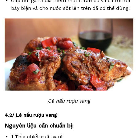
Gắp đùi gà ra đĩa thêm một ít rau củ và cà rốt rồi
bày biện vá cho nước sốt lên trên đã có thể dùng.
Gà nấu rượu vang
4.2/ Lê nấu rượu vang
Nguyên liệu cần chuẩn bị:
1 Thìa chiết xuất vani