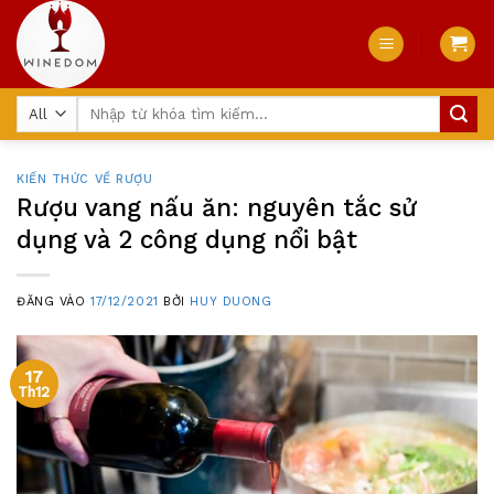
Skip
to
content
Tìm
kiếm:
KIẾN THỨC VỀ RƯỢU
Rượu vang nấu ăn: nguyên tắc sử
dụng và 2 công dụng nổi bật
ĐĂNG VÀO
17/12/2021
BỞI
HUY DUONG
17
Th12