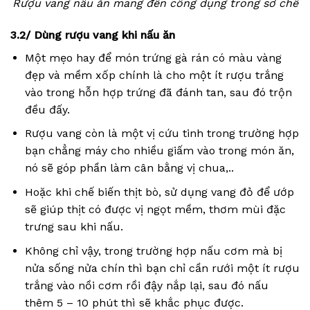
Rượu vang nấu ăn mang đến công dụng trong sơ chế
3.2/ Dùng rượu vang khi nấu ăn
Một mẹo hay để món trứng gà rán có màu vàng
đẹp và mềm xốp chính là cho một ít rượu trắng
vào trong hỗn hợp trứng đã đánh tan, sau đó trộn
đều đấy.
Rượu vang còn là một vị cứu tinh trong trường hợp
bạn chẳng máy cho nhiều giấm vào trong món ăn,
nó sẽ góp phần làm cân bằng vị chua,..
Hoặc khi chế biến thịt bò, sử dụng vang đỏ để ướp
sẽ giúp thịt có được vị ngọt mềm, thơm mùi đặc
trưng sau khi nấu.
Không chỉ vậy, trong trường hợp nấu cơm mà bị
nửa sống nửa chín thì bạn chỉ cần rưới một ít rượu
trắng vào nồi cơm rồi đậy nắp lại, sau đó nấu
thêm 5 – 10 phút thì sẽ khắc phục được.