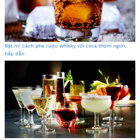
Bật mí cách pha rượu whisky với coca thơm ngon,
hấp dẫn