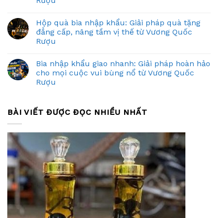
Rượu
Hộp quà bia nhập khẩu: Giải pháp quà tặng
đẳng cấp, nâng tầm vị thế từ Vương Quốc
Rượu
Bia nhập khẩu giao nhanh: Giải pháp hoàn hảo
cho mọi cuộc vui bùng nổ từ Vương Quốc
Rượu
BÀI VIẾT ĐƯỢC ĐỌC NHIỀU NHẤT