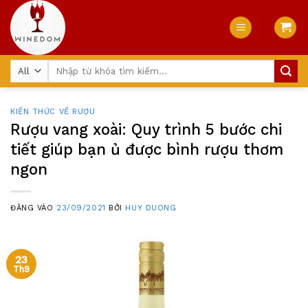
Skip
to
content
Tìm
kiếm:
KIẾN THỨC VỀ RƯỢU
Rượu vang xoài: Quy trình 5 bước chi
tiết giúp bạn ủ được bình rượu thơm
ngon
ĐĂNG VÀO
23/09/2021
BỞI
HUY DUONG
23
Th9