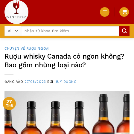
Skip
to
content
Tìm
kiếm:
CHUYỆN VỀ RƯỢU NGOẠI
Rượu whisky Canada có ngon không?
Bao gồm những loại nào?
ĐĂNG VÀO
27/06/2023
BỞI
HUY DUONG
27
Th6