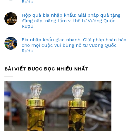
Rượu
Hộp quà bia nhập khẩu: Giải pháp quà tặng
đẳng cấp, nâng tầm vị thế từ Vương Quốc
Rượu
Bia nhập khẩu giao nhanh: Giải pháp hoàn hảo
cho mọi cuộc vui bùng nổ từ Vương Quốc
Rượu
BÀI VIẾT ĐƯỢC ĐỌC NHIỀU NHẤT