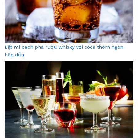
Bật mí cách pha rượu whisky với coca thơm ngon,
hấp dẫn