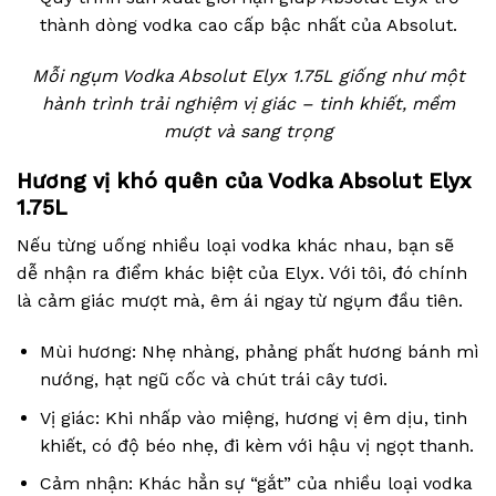
thành dòng vodka cao cấp bậc nhất của Absolut.
Mỗi ngụm Vodka Absolut Elyx 1.75L giống như một
hành trình trải nghiệm vị giác – tinh khiết, mềm
mượt và sang trọng
Hương vị khó quên của Vodka Absolut Elyx
1.75L
Nếu từng uống nhiều loại vodka khác nhau, bạn sẽ
dễ nhận ra điểm khác biệt của Elyx. Với tôi, đó chính
là cảm giác mượt mà, êm ái ngay từ ngụm đầu tiên.
Mùi hương: Nhẹ nhàng, phảng phất hương bánh mì
nướng, hạt ngũ cốc và chút trái cây tươi.
Vị giác: Khi nhấp vào miệng, hương vị êm dịu, tinh
khiết, có độ béo nhẹ, đi kèm với hậu vị ngọt thanh.
Cảm nhận: Khác hẳn sự “gắt” của nhiều loại vodka