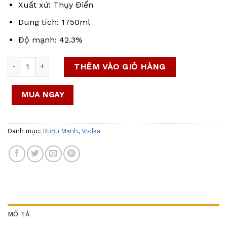
Xuất xứ: Thụy Điển
Dung tích: 1750ml
Độ mạnh: 42.3%
Vodka Absolut Elyx 1.75L – Tinh hoa của sự sang trọng và t
THÊM VÀO GIỎ HÀNG
MUA NGAY
Danh mục:
Rượu Mạnh
,
Vodka
MÔ TẢ