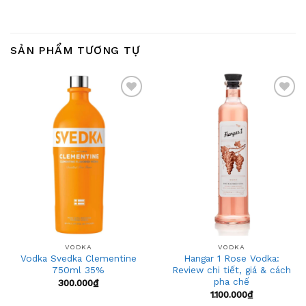
SẢN PHẨM TƯƠNG TỰ
Add
Add
to
to
wishlist
wishlist
VODKA
VODKA
Vodka Svedka Clementine
Hangar 1 Rose Vodka:
750ml 35%
Review chi tiết, giá & cách
pha chế
300.000
₫
1.100.000
₫