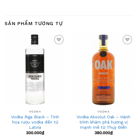
SẢN PHẨM TƯƠNG TỰ
Add
Add
to
to
wishlist
wishlist
VODKA
VODKA
Vodka Riga Black – Tinh
Vodka Absolut Oak – Hành
hoa rượu vodka đến từ
trình khám phá hương vị
Latvia
mạnh mẽ từ Thụy Điển
300.000
₫
380.000
₫