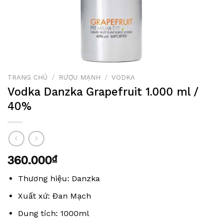
TRANG CHỦ
/
RƯỢU MẠNH
/
VODKA
Vodka Danzka Grapefruit 1.000 ml /
40%
360.000
₫
Thương hiệu: Danzka
Xuất xứ: Đan Mạch
Dung tích: 1000ml