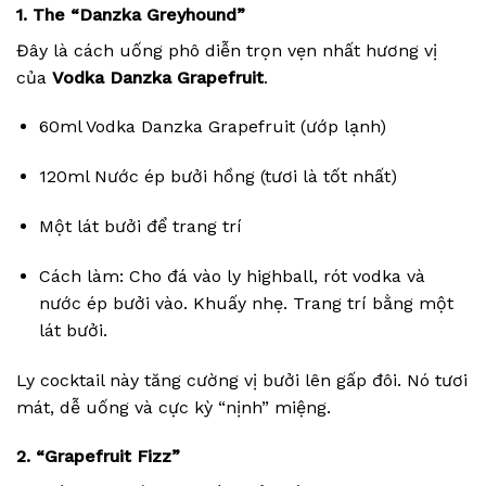
1. The “Danzka Greyhound”
Đây là cách uống phô diễn trọn vẹn nhất hương vị
của
Vodka Danzka Grapefruit
.
60ml Vodka Danzka Grapefruit (ướp lạnh)
120ml Nước ép bưởi hồng (tươi là tốt nhất)
Một lát bưởi để trang trí
Cách làm: Cho đá vào ly highball, rót vodka và
nước ép bưởi vào. Khuấy nhẹ. Trang trí bằng một
lát bưởi.
Ly cocktail này tăng cường vị bưởi lên gấp đôi. Nó tươi
mát, dễ uống và cực kỳ “nịnh” miệng.
2. “Grapefruit Fizz”