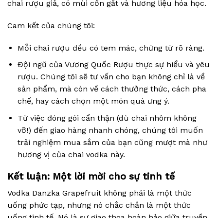
chai rượu giả, có mùi cồn gắt và hương liệu hóa học.
Cam kết của chúng tôi:
Mỗi chai rượu đều có tem mác, chứng từ rõ ràng.
Đội ngũ của Vương Quốc Rượu thực sự hiểu và yêu
rượu. Chúng tôi sẽ tư vấn cho bạn không chỉ là về
sản phẩm, mà còn về cách thưởng thức, cách pha
chế, hay cách chọn một món quà ưng ý.
Từ việc đóng gói cẩn thận (dù chai nhôm không
vỡ!) đến giao hàng nhanh chóng, chúng tôi muốn
trải nghiệm mua sắm của bạn cũng mượt mà như
hương vị của chai vodka này.
Kết luận: Một lời mời cho sự tinh tế
Vodka Danzka Grapefruit không phải là một thức
uống phức tạp, nhưng nó chắc chắn là một thức
uống tinh tế. Nó là sự giao thoa hoàn hảo giữa truyền