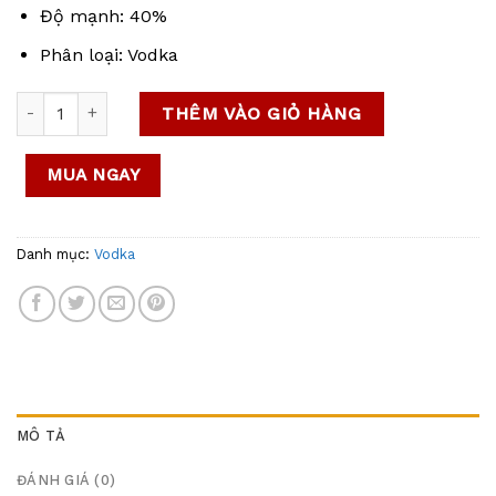
Độ mạnh: 40%
Phân loại: Vodka
Vodka Danzka Grapefruit 1.000 ml / 40% số lượng
THÊM VÀO GIỎ HÀNG
MUA NGAY
Danh mục:
Vodka
MÔ TẢ
ĐÁNH GIÁ (0)