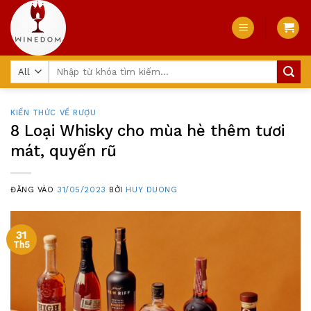
Skip
to
content
Tìm
kiếm:
KIẾN THỨC VỀ RƯỢU
8 Loại Whisky cho mùa hè thêm tươi
mát, quyến rũ
ĐĂNG VÀO
31/05/2023
BỞI
HUY DUONG
31
Th5