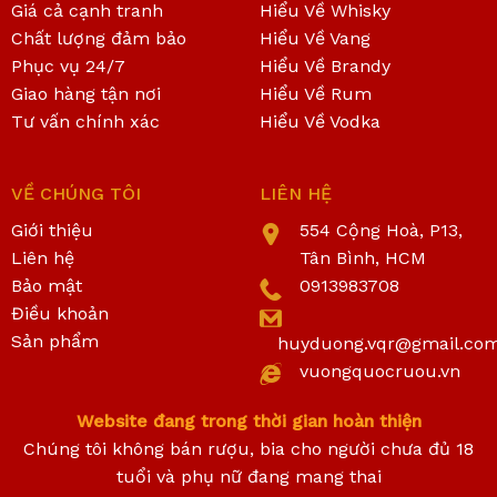
Giá cả cạnh tranh
Hiểu Về Whisky
Chất lượng đảm bảo
Hiểu Về Vang
Phục vụ 24/7
Hiểu Về Brandy
Giao hàng tận nơi
Hiểu Về Rum
Tư vấn chính xác
Hiểu Về Vodka
VỀ CHÚNG TÔI
LIÊN HỆ
Giới thiệu
554 Cộng Hoà, P13,
Liên hệ
Tân Bình, HCM
Bảo mật
0913983708
Điều khoản
Sản phẩm
huyduong.vqr@gmail.co
vuongquocruou.vn
Website đang trong thời gian hoàn thiện
Chúng tôi không bán rượu, bia cho người chưa đủ 18
tuổi và phụ nữ đang mang thai