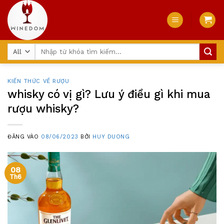
Skip
to
content
Tìm
kiếm:
KIẾN THỨC VỀ RƯỢU
whisky có vị gì? Lưu ý điều gì khi mua
rượu whisky?
ĐĂNG VÀO
08/06/2023
BỞI
HUY DUONG
08
Th6