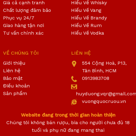
Giá cả cạnh tranh
Hiểu Về Whisky
Chất lượng đảm bảo
Hiểu Về Vang
Phục vụ 24/7
Hiểu Về Brandy
Giao hàng tận nơi
Hiểu Về Rum
Tư vấn chính xác
Hiểu Về Vodka
VỀ CHÚNG TÔI
LIÊN HỆ
Giới thiệu
554 Cộng Hoà, P13,
Liên hệ
Tân Bình, HCM
Bảo mật
0913983708
Điều khoản
Sản phẩm
huyduong.vqr@gmail.co
vuongquocruou.vn
Website đang trong thời gian hoàn thiện
Chúng tôi không bán rượu, bia cho người chưa đủ 18
tuổi và phụ nữ đang mang thai