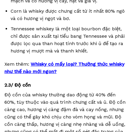
mạch và có hương vị cay, hạt và gia vị.
Corn là whisky được chưng cất từ ít nhất 80% ngô
và có hương vị ngọt và bơ.
Tennessee whiskey là một loại bourbon đặc biệt,
chỉ được sản xuất tại tiểu bang Tennessee và phải
được lọc qua than hoạt tính trước khi ủ để tạo ra
hương vị mượt mà và thanh khiết.
Xem thêm:
Whisky có mấy loại? Thưởng thức whisky
như thế nào mới ngon?
2.3/ Độ cồn
Độ cồn của whisky thường dao động từ 40% đến
60%, tùy thuộc vào quá trình chưng cất và ủ. Độ cồn
càng cao, hương vị càng đậm đà và cay nồng, nhưng
cũng có thể gây khó chịu cho vòm họng và mũi. Độ
cồn càng thấp, hương vị càng nhẹ nhàng và dễ uống,
nhưng cũng có thể mất đi một số nét đặc trưng của