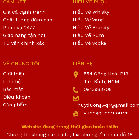
CAM KẾT
HIỂU VỀ RƯỢU
Giá cả cạnh tranh
Hiểu Về Whisky
Chất lượng đảm bảo
Hiểu Về Vang
Phục vụ 24/7
Hiểu Về Brandy
Giao hàng tận nơi
Hiểu Về Rum
Tư vấn chính xác
Hiểu Về Vodka
VỀ CHÚNG TÔI
LIÊN HỆ
Giới thiệu
554 Cộng Hoà, P13,
Liên hệ
Tân Bình, HCM
Bảo mật
0913983708
Điều khoản
Sản phẩm
huyduong.vqr@gmail.co
vuongquocruou.vn
Website đang trong thời gian hoàn thiện
Chúng tôi không bán rượu, bia cho người chưa đủ 18