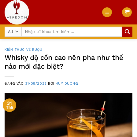
Skip
to
content
Tìm
kiếm:
KIẾN THỨC VỀ RƯỢU
Whisky độ cồn cao nên pha như thế
nào mới đặc biệt?
ĐĂNG VÀO
31/05/2023
BỞI
HUY DUONG
31
Th5