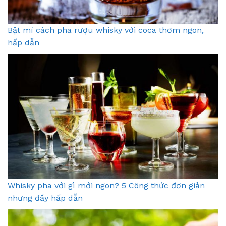
Bật mí cách pha rượu whisky với coca thơm ngon,
hấp dẫn
Whisky pha với gì mới ngon? 5 Công thức đơn giản
nhưng đầy hấp dẫn