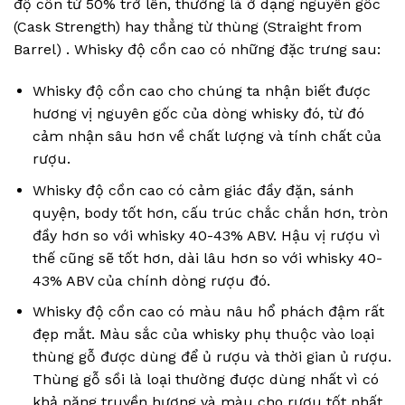
độ cồn từ 50% trở lên, thường là ở dạng nguyên gốc
(Cask Strength) hay thẳng từ thùng (Straight from
Barrel) . Whisky độ cồn cao có những đặc trưng sau:
Whisky độ cồn cao cho chúng ta nhận biết được
hương vị nguyên gốc của dòng whisky đó, từ đó
cảm nhận sâu hơn về chất lượng và tính chất của
rượu.
Whisky độ cồn cao có cảm giác đầy đặn, sánh
quyện, body tốt hơn, cấu trúc chắc chắn hơn, tròn
đầy hơn so với whisky 40-43% ABV. Hậu vị rượu vì
thế cũng sẽ tốt hơn, dài lâu hơn so với whisky 40-
43% ABV của chính dòng rượu đó.
Whisky độ cồn cao có màu nâu hổ phách đậm rất
đẹp mắt. Màu sắc của whisky phụ thuộc vào loại
thùng gỗ được dùng để ủ rượu và thời gian ủ rượu.
Thùng gỗ sồi là loại thường được dùng nhất vì có
khả năng truyền hương và màu cho rượu tốt nhất.