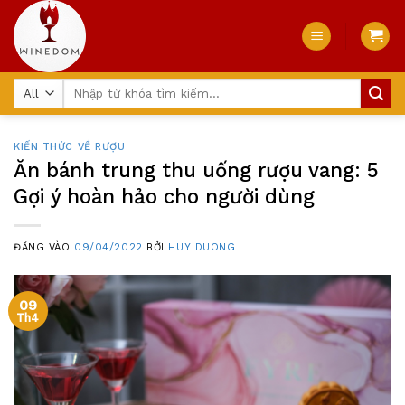
Skip
to
content
Tìm
kiếm:
KIẾN THỨC VỀ RƯỢU
Ăn bánh trung thu uống rượu vang: 5
Gợi ý hoàn hảo cho người dùng
ĐĂNG VÀO
09/04/2022
BỞI
HUY DUONG
09
Th4