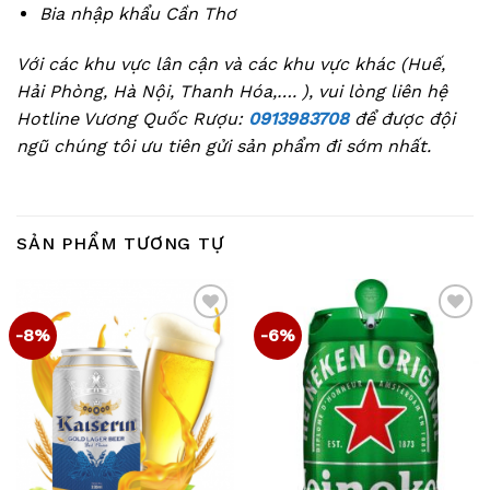
Bia nhập khẩu Cần Thơ
Với các khu vực lân cận và các khu vực khác (Huế,
Hải Phòng, Hà Nội, Thanh Hóa,…. ), vui lòng liên hệ
Hotline Vương Quốc Rượu:
0913983708
để được đội
ngũ chúng tôi ưu tiên gửi sản phẩm đi sớm nhất.
SẢN PHẨM TƯƠNG TỰ
-8%
-6%
Add
Add
to
to
wishlist
wishlist