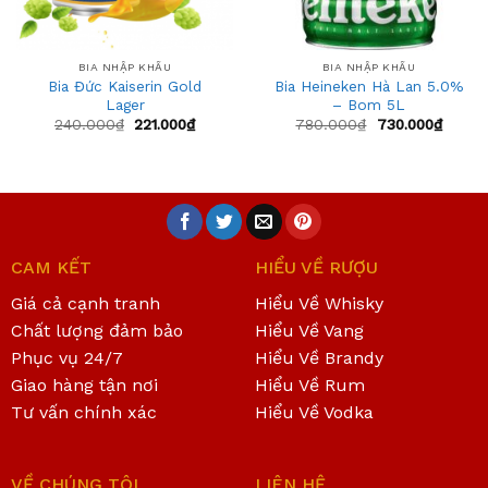
BIA NHẬP KHẨU
BIA NHẬP KHẨU
Bia Đức Kaiserin Gold
Bia Heineken Hà Lan 5.0%
Lager
– Bom 5L
240.000
₫
221.000
₫
780.000
₫
730.000
₫
CAM KẾT
HIỂU VỀ RƯỢU
Giá cả cạnh tranh
Hiểu Về Whisky
Chất lượng đảm bảo
Hiểu Về Vang
Phục vụ 24/7
Hiểu Về Brandy
Giao hàng tận nơi
Hiểu Về Rum
Tư vấn chính xác
Hiểu Về Vodka
VỀ CHÚNG TÔI
LIÊN HỆ