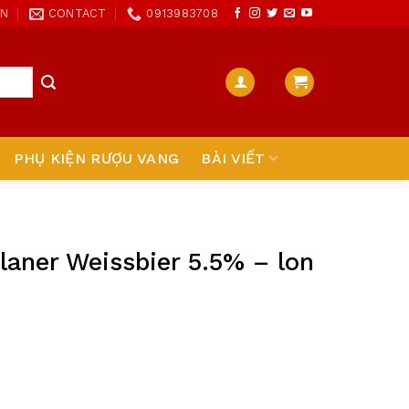
ON
CONTACT
0913983708
PHỤ KIỆN RƯỢU VANG
BÀI VIẾT
laner Weissbier 5.5% – lon