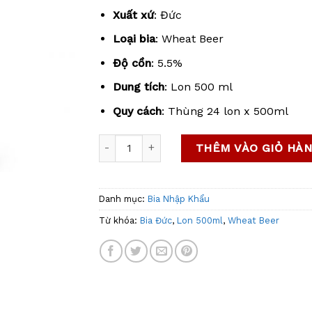
Xuất xứ
: Đức
Loại bia
: Wheat Beer
Độ cồn
: 5.5%
Dung tích
: Lon 500 ml
Quy cách
: Thùng 24 lon x 500ml
[Thùng 24] Bia Đức Paulaner Weissbier 5.
THÊM VÀO GIỎ HÀ
Danh mục:
Bia Nhập Khẩu
Từ khóa:
Bia Đức
,
Lon 500ml
,
Wheat Beer