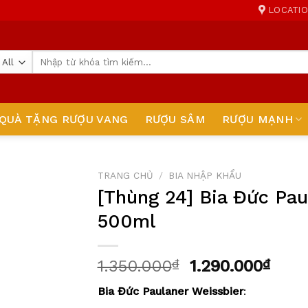
LOCATI
Tìm
kiếm:
QUÀ TẶNG RƯỢU VANG
RƯỢU SÂM
RƯỢU MẠNH
TRANG CHỦ
/
BIA NHẬP KHẨU
[Thùng 24] Bia Đức Pau
Add to
500ml
wishlist
1.350.000
₫
1.290.000
₫
Bia Đức Paulaner Weissbier
: