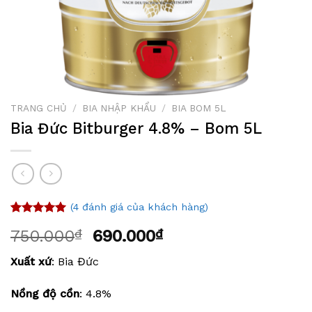
TRANG CHỦ
/
BIA NHẬP KHẨU
/
BIA BOM 5L
Bia Đức Bitburger 4.8% – Bom 5L
(
4
đánh giá của khách hàng)
5.00
4
trên 5
750.000
₫
690.000
₫
dựa trên
đánh giá
Xuất xứ
: Bia Đức
Nồng độ cồn
: 4.8%