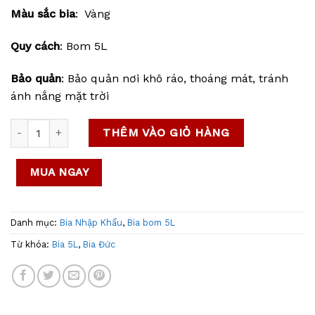
Màu sắc bia
: Vàng
Quy cách
: Bom 5L
Bảo quản
: Bảo quản nơi khô ráo, thoáng mát, tránh
ánh nắng mặt trời
Bia Đức Bitburger 4.8% – Bom 5L số lượng
THÊM VÀO GIỎ HÀNG
MUA NGAY
Danh mục:
Bia Nhập Khẩu
,
Bia bom 5L
Từ khóa:
Bia 5L
,
Bia Đức