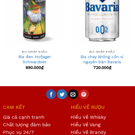
BIA NHẬP KHẨU
BIA NHẬP KHẨU
Bia đen Hofjager
Bia chay không cồn vị
Schwarzbier
nguyên bản Bavaria
890.000
₫
720.000
₫
CAM KẾT
HIỂU VỀ RƯỢU
Giá cả cạnh tranh
Hiểu Về Whisky
Chất lượng đảm bảo
Hiểu Về Vang
Phục vụ 24/7
Hiểu Về Brandy