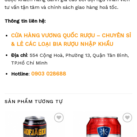
tư vấn tận tâm và chính sách giao hàng hoả tốc.
Thông tin liên hệ:
CỬA HÀNG VƯƠNG QUỐC RƯỢU – CHUYÊN SỈ
& LẺ CÁC LOẠI BIA RƯỢU NHẬP KHẨU
Địa chỉ
: 554 Cộng Hoà, Phường 13, Quận Tân Bình,
TP.Hồ Chí Minh
0903 028688
Hotline
:
SẢN PHẨM TƯƠNG TỰ
Add
Add
to
to
wishlist
wishlist